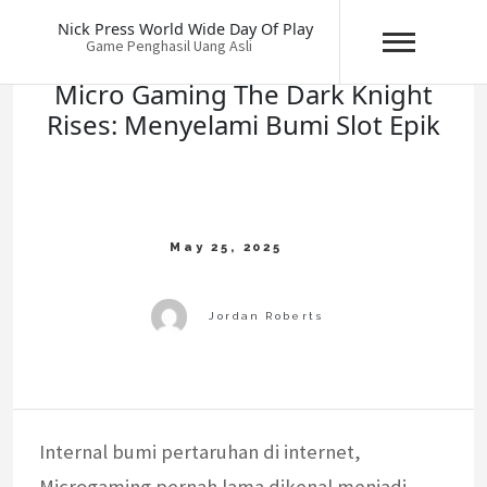
Skip
Nick Press World Wide Day Of Play
to
Game Penghasil Uang Asli
content
Micro Gaming The Dark Knight
Rises: Menyelami Bumi Slot Epik
Internal bumi pertaruhan di internet,
Microgaming pernah lama dikenal menjadi