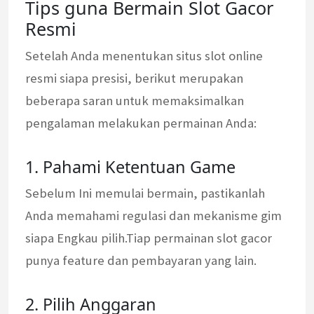
Tips guna Bermain Slot Gacor
Resmi
Setelah Anda menentukan situs slot online
resmi siapa presisi, berikut merupakan
beberapa saran untuk memaksimalkan
pengalaman melakukan permainan Anda:
1. Pahami Ketentuan Game
Sebelum Ini memulai bermain, pastikanlah
Anda memahami regulasi dan mekanisme gim
siapa Engkau pilih.Tiap permainan slot gacor
punya feature dan pembayaran yang lain.
2. Pilih Anggaran