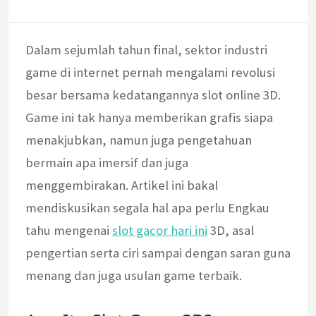
Dalam sejumlah tahun final, sektor industri
game di internet pernah mengalami revolusi
besar bersama kedatangannya slot online 3D.
Game ini tak hanya memberikan grafis siapa
menakjubkan, namun juga pengetahuan
bermain apa imersif dan juga
menggembirakan. Artikel ini bakal
mendiskusikan segala hal apa perlu Engkau
tahu mengenai
slot gacor hari ini
3D, asal
pengertian serta ciri sampai dengan saran guna
menang dan juga usulan game terbaik.