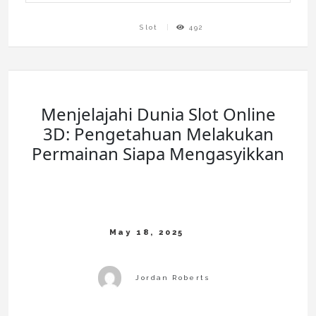
Slot
492
Menjelajahi Dunia Slot Online
3D: Pengetahuan Melakukan
Permainan Siapa Mengasyikkan