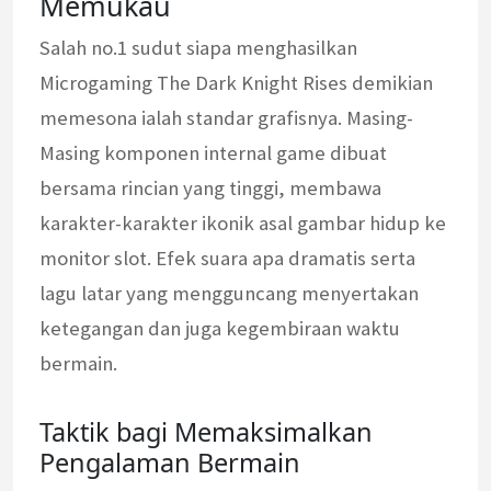
Memukau
Salah no.1 sudut siapa menghasilkan
Microgaming The Dark Knight Rises demikian
memesona ialah standar grafisnya. Masing-
Masing komponen internal game dibuat
bersama rincian yang tinggi, membawa
karakter-karakter ikonik asal gambar hidup ke
monitor slot. Efek suara apa dramatis serta
lagu latar yang mengguncang menyertakan
ketegangan dan juga kegembiraan waktu
bermain.
Taktik bagi Memaksimalkan
Pengalaman Bermain