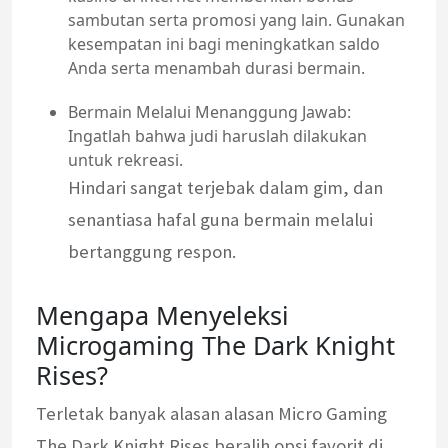
sambutan serta promosi yang lain. Gunakan
kesempatan ini bagi meningkatkan saldo
Anda serta menambah durasi bermain.
Bermain Melalui Menanggung Jawab:
Ingatlah bahwa judi haruslah dilakukan
untuk rekreasi.
Hindari sangat terjebak dalam gim, dan
senantiasa hafal guna bermain melalui
bertanggung respon.
Mengapa Menyeleksi
Microgaming The Dark Knight
Rises?
Terletak banyak alasan alasan Micro Gaming
The Dark Knight Rises beralih opsi favorit di