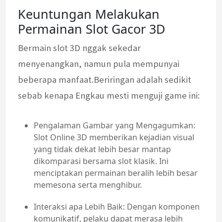
Keuntungan Melakukan
Permainan Slot Gacor 3D
Bermain slot 3D nggak sekedar
menyenangkan, namun pula mempunyai
beberapa manfaat.Beriringan adalah sedikit
sebab kenapa Engkau mesti menguji game ini:
Pengalaman Gambar yang Mengagumkan:
Slot Online 3D memberikan kejadian visual
yang tidak dekat lebih besar mantap
dikomparasi bersama slot klasik. Ini
menciptakan permainan beralih lebih besar
memesona serta menghibur.
Interaksi apa Lebih Baik: Dengan komponen
komunikatif, pelaku dapat merasa lebih