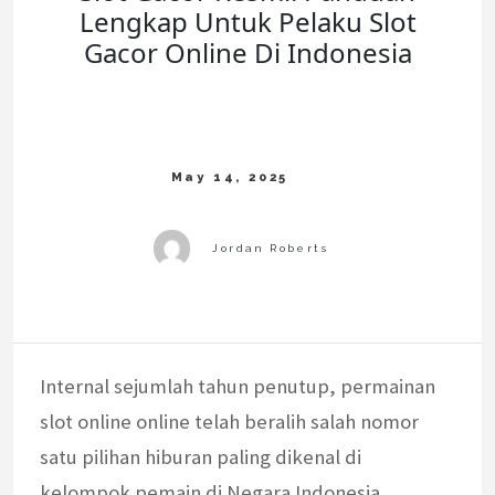
Lengkap Untuk Pelaku Slot
Gacor Online Di Indonesia
Internal sejumlah tahun penutup, permainan
slot online online telah beralih salah nomor
satu pilihan hiburan paling dikenal di
kelompok pemain di Negara Indonesia.