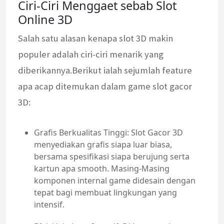
Ciri-Ciri Menggaet sebab Slot
Online 3D
Salah satu alasan kenapa slot 3D makin
populer adalah ciri-ciri menarik yang
diberikannya.Berikut ialah sejumlah feature
apa acap ditemukan dalam game slot gacor
3D:
Grafis Berkualitas Tinggi: Slot Gacor 3D
menyediakan grafis siapa luar biasa,
bersama spesifikasi siapa berujung serta
kartun apa smooth. Masing-Masing
komponen internal game didesain dengan
tepat bagi membuat lingkungan yang
intensif.