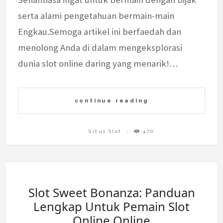
serta alami pengetahuan bermain-main
Engkau.Semoga artikel ini berfaedah dan
menolong Anda di dalam mengeksplorasi
dunia slot online daring yang menarik!…
continue reading
Situs Slot
470
Slot Sweet Bonanza: Panduan
Lengkap Untuk Pemain Slot
Online Online