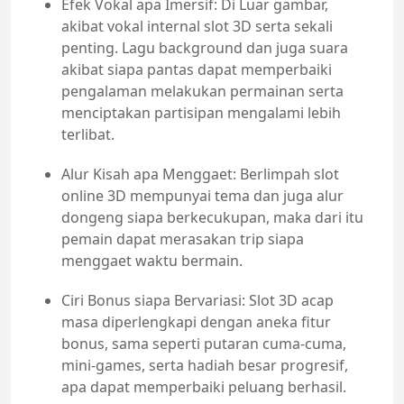
Efek Vokal apa Imersif: Di Luar gambar,
akibat vokal internal slot 3D serta sekali
penting. Lagu background dan juga suara
akibat siapa pantas dapat memperbaiki
pengalaman melakukan permainan serta
menciptakan partisipan mengalami lebih
terlibat.
Alur Kisah apa Menggaet: Berlimpah slot
online 3D mempunyai tema dan juga alur
dongeng siapa berkecukupan, maka dari itu
pemain dapat merasakan trip siapa
menggaet waktu bermain.
Ciri Bonus siapa Bervariasi: Slot 3D acap
masa diperlengkapi dengan aneka fitur
bonus, sama seperti putaran cuma-cuma,
mini-games, serta hadiah besar progresif,
apa dapat memperbaiki peluang berhasil.