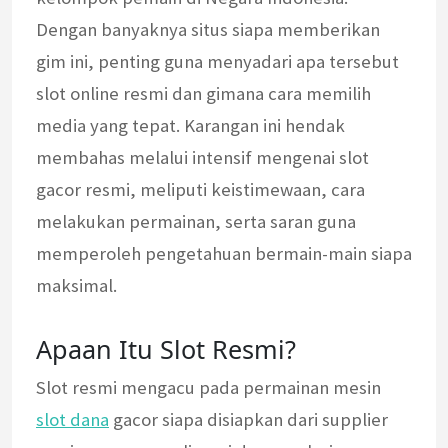
Dengan banyaknya situs siapa memberikan
gim ini, penting guna menyadari apa tersebut
slot online resmi dan gimana cara memilih
media yang tepat. Karangan ini hendak
membahas melalui intensif mengenai slot
gacor resmi, meliputi keistimewaan, cara
melakukan permainan, serta saran guna
memperoleh pengetahuan bermain-main siapa
maksimal.
Apaan Itu Slot Resmi?
Slot resmi mengacu pada permainan mesin
slot dana
gacor siapa disiapkan dari supplier