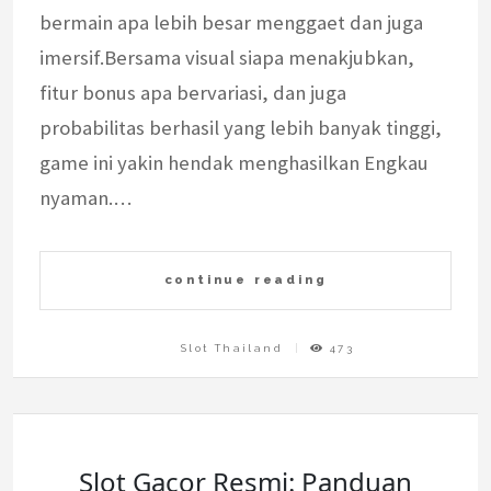
bermain apa lebih besar menggaet dan juga
imersif.Bersama visual siapa menakjubkan,
fitur bonus apa bervariasi, dan juga
probabilitas berhasil yang lebih banyak tinggi,
game ini yakin hendak menghasilkan Engkau
nyaman.…
continue reading
Slot Thailand
473
Slot Gacor Resmi: Panduan