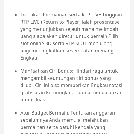
Tentukan Permainan serta RTP LIVE Tinggian:
RTP LIVE (Return to Player) ialah prosentase
yang menunjukkan sejauh mana melimpah
uang siapa akan diretur untuk pemain.Pilih
slot online 3D serta RTP SLOT menjulang
bagi meningkatkan kesempatan menang
Engkau.
Manfaatkan Ciri Bonus: Hindari ragu untuk
mengambil keuntungan ciri bonus yang
dijual. Ciri ini bisa memberikan Engkau rotasi
gratis atau kemungkinan guna mengalahkan
bonus luas.
Atur Budget Bermain: Tentukan anggaran
sebelumnya Anda memulai melakukan
permainan serta patuhi kendala yang