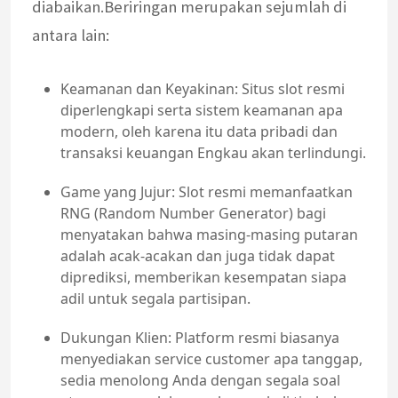
diabaikan.Beriringan merupakan sejumlah di
antara lain:
Keamanan dan Keyakinan: Situs slot resmi
diperlengkapi serta sistem keamanan apa
modern, oleh karena itu data pribadi dan
transaksi keuangan Engkau akan terlindungi.
Game yang Jujur: Slot resmi memanfaatkan
RNG (Random Number Generator) bagi
menyatakan bahwa masing-masing putaran
adalah acak-acakan dan juga tidak dapat
diprediksi, memberikan kesempatan siapa
adil untuk segala partisipan.
Dukungan Klien: Platform resmi biasanya
menyediakan service customer apa tanggap,
sedia menolong Anda dengan segala soal