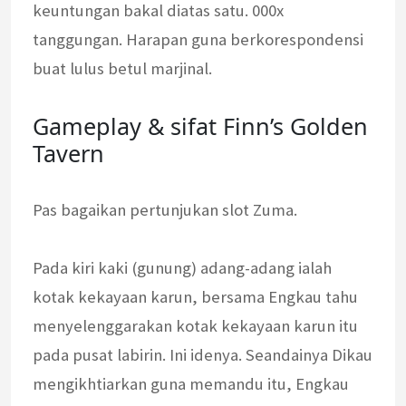
keuntungan bakal diatas satu. 000x
tanggungan. Harapan guna berkorespondensi
buat lulus betul marjinal.
Gameplay & sifat Finn’s Golden
Tavern
Pas bagaikan pertunjukan slot Zuma.
Pada kiri kaki (gunung) adang-adang ialah
kotak kekayaan karun, bersama Engkau tahu
menyelenggarakan kotak kekayaan karun itu
pada pusat labirin. Ini idenya. Seandainya Dikau
mengikhtiarkan guna memandu itu, Engkau