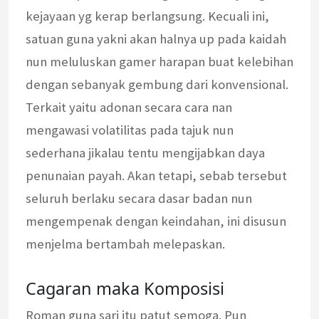
kejayaan yg kerap berlangsung. Kecuali ini,
satuan guna yakni akan halnya up pada kaidah
nun meluluskan gamer harapan buat kelebihan
dengan sebanyak gembung dari konvensional.
Terkait yaitu adonan secara cara nan
mengawasi volatilitas pada tajuk nun
sederhana jikalau tentu mengijabkan daya
penunaian payah. Akan tetapi, sebab tersebut
seluruh berlaku secara dasar badan nun
mengempenak dengan keindahan, ini disusun
menjelma bertambah melepaskan.
Cagaran maka Komposisi
Roman guna sari itu patut semoga. Pun