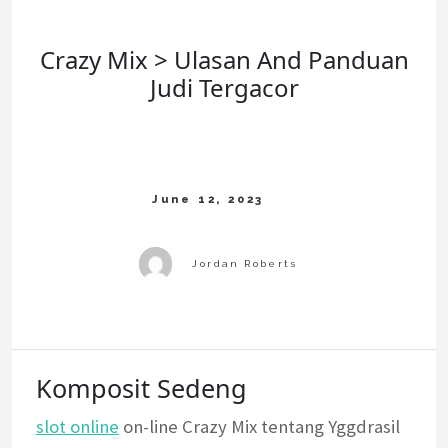
Crazy Mix > Ulasan And Panduan
Judi Tergacor
Komposit Sedeng
slot online
on-line Crazy Mix tentang Yggdrasil