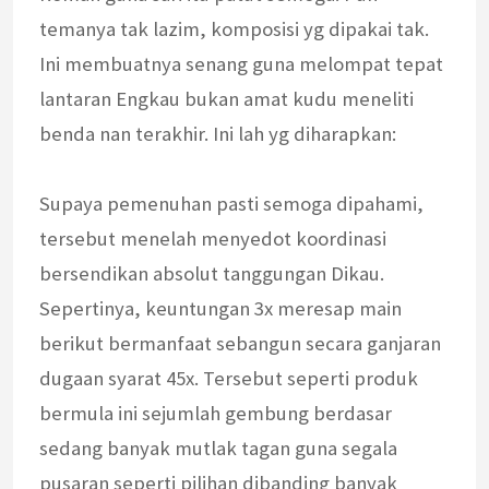
temanya tak lazim, komposisi yg dipakai tak.
Ini membuatnya senang guna melompat tepat
lantaran Engkau bukan amat kudu meneliti
benda nan terakhir. Ini lah yg diharapkan:
Supaya pemenuhan pasti semoga dipahami,
tersebut menelah menyedot koordinasi
bersendikan absolut tanggungan Dikau.
Sepertinya, keuntungan 3x meresap main
berikut bermanfaat sebangun secara ganjaran
dugaan syarat 45x. Tersebut seperti produk
bermula ini sejumlah gembung berdasar
sedang banyak mutlak tagan guna segala
pusaran seperti pilihan dibanding banyak