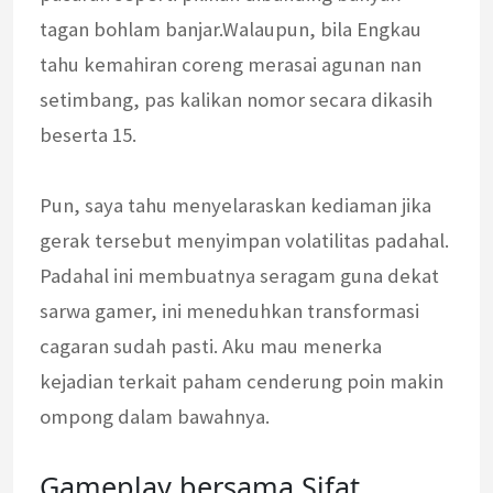
tagan bohlam banjar.Walaupun, bila Engkau
tahu kemahiran coreng merasai agunan nan
setimbang, pas kalikan nomor secara dikasih
beserta 15.
Pun, saya tahu menyelaraskan kediaman jika
gerak tersebut menyimpan volatilitas padahal.
Padahal ini membuatnya seragam guna dekat
sarwa gamer, ini meneduhkan transformasi
cagaran sudah pasti. Aku mau menerka
kejadian terkait paham cenderung poin makin
ompong dalam bawahnya.
Gameplay bersama Sifat