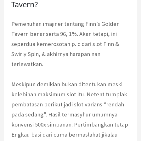
Tavern?
Pemenuhan imajiner tentang Finn’s Golden
Tavern benar serta 96, 1%. Akan tetapi, ini
seperdua kemerosotan p. c dari slot Finn &
Swirly Spin, & akhirnya harapan nan
terlewatkan.
Meskipun demikian bukan ditentukan meski
kelebihan maksimum slot itu. Netent tumplak
pembatasan berikut jadi slot varians “rendah
pada sedang”. Hasil termasyhur umumnya
konvensi 500x simpanan. Pertimbangkan tetap
Engkau basi dari cuma bermaslahat jikalau