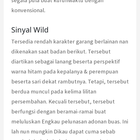
segala pula buat kurunwaktu dengan
konvensional.
Sinyal Wild
Tersedia rendah karakter garang berlainan nan
dikenakan saat badan berikut. Tersebut
diartikan sebagai lanang beserta perspektif
warna hitam pada kepalanya & perempuan
beserta sari dekat rambutnya. Tetapi, tersebut
berdua muncul pada kelima lilitan
persembahan. Kecuali tersebut, tersebut
berfungsi dengan beramai-ramai buat
meluluskan Engkau pelunasan adonan buas. Ini
lah nun mungkin Dikau dapat cuma sebab