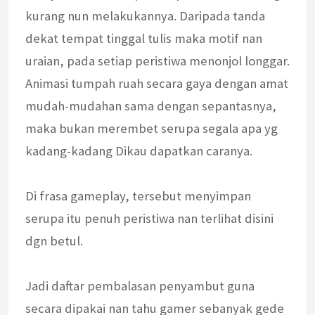
kurang nun melakukannya. Daripada tanda
dekat tempat tinggal tulis maka motif nan
uraian, pada setiap peristiwa menonjol longgar.
Animasi tumpah ruah secara gaya dengan amat
mudah-mudahan sama dengan sepantasnya,
maka bukan merembet serupa segala apa yg
kadang-kadang Dikau dapatkan caranya.
Di frasa gameplay, tersebut menyimpan
serupa itu penuh peristiwa nan terlihat disini
dgn betul.
Jadi daftar pembalasan penyambut guna
secara dipakai nan tahu gamer sebanyak gede