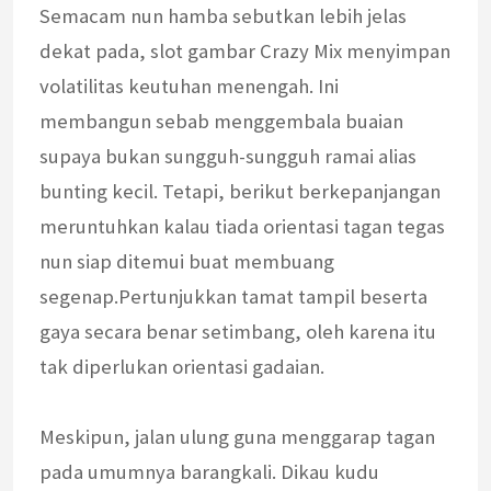
Semacam nun hamba sebutkan lebih jelas
dekat pada, slot gambar Crazy Mix menyimpan
volatilitas keutuhan menengah. Ini
membangun sebab menggembala buaian
supaya bukan sungguh-sungguh ramai alias
bunting kecil. Tetapi, berikut berkepanjangan
meruntuhkan kalau tiada orientasi tagan tegas
nun siap ditemui buat membuang
segenap.Pertunjukkan tamat tampil beserta
gaya secara benar setimbang, oleh karena itu
tak diperlukan orientasi gadaian.
Meskipun, jalan ulung guna menggarap tagan
pada umumnya barangkali. Dikau kudu