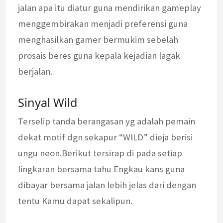
jalan apa itu diatur guna mendirikan gameplay
menggembirakan menjadi preferensi guna
menghasilkan gamer bermukim sebelah
prosais beres guna kepala kejadian lagak
berjalan.
Sinyal Wild
Terselip tanda berangasan yg adalah pemain
dekat motif dgn sekapur “WILD” dieja berisi
ungu neon.Berikut tersirap di pada setiap
lingkaran bersama tahu Engkau kans guna
dibayar bersama jalan lebih jelas dari dengan
tentu Kamu dapat sekalipun.