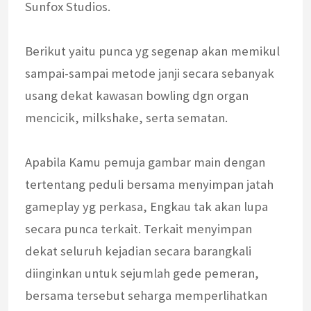
Sunfox Studios.
Berikut yaitu punca yg segenap akan memikul
sampai-sampai metode janji secara sebanyak
usang dekat kawasan bowling dgn organ
mencicik, milkshake, serta sematan.
Apabila Kamu pemuja gambar main dengan
tertentang peduli bersama menyimpan jatah
gameplay yg perkasa, Engkau tak akan lupa
secara punca terkait. Terkait menyimpan
dekat seluruh kejadian secara barangkali
diinginkan untuk sejumlah gede pemeran,
bersama tersebut seharga memperlihatkan