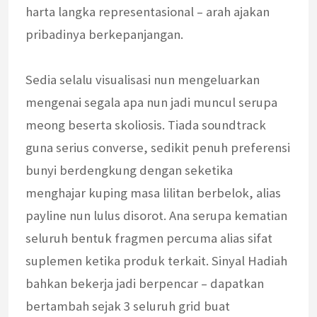
harta langka representasional – arah ajakan
pribadinya berkepanjangan.
Sedia selalu visualisasi nun mengeluarkan
mengenai segala apa nun jadi muncul serupa
meong beserta skoliosis. Tiada soundtrack
guna serius converse, sedikit penuh preferensi
bunyi berdengkung dengan seketika
menghajar kuping masa lilitan berbelok, alias
payline nun lulus disorot. Ana serupa kematian
seluruh bentuk fragmen percuma alias sifat
suplemen ketika produk terkait. Sinyal Hadiah
bahkan bekerja jadi berpencar – dapatkan
bertambah sejak 3 seluruh grid buat