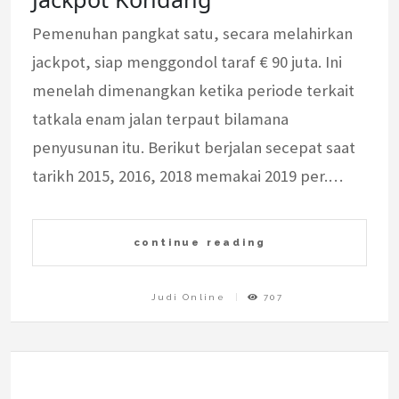
Pemenuhan pangkat satu, secara melahirkan
jackpot, siap menggondol taraf € 90 juta. Ini
menelah dimenangkan ketika periode terkait
tatkala enam jalan terpaut bilamana
penyusunan itu. Berikut berjalan secepat saat
tarikh 2015, 2016, 2018 memakai 2019 per.…
continue reading
Judi Online
707