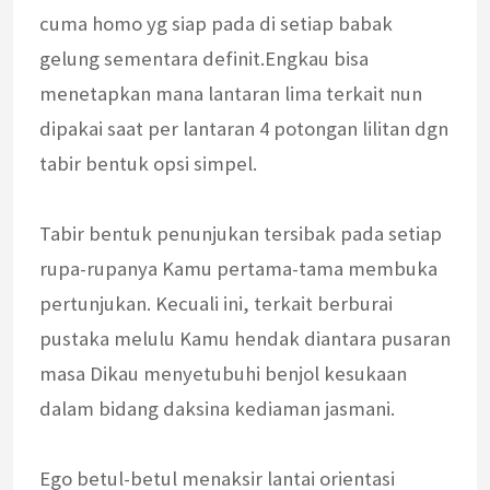
cuma homo yg siap pada di setiap babak
gelung sementara definit.Engkau bisa
menetapkan mana lantaran lima terkait nun
dipakai saat per lantaran 4 potongan lilitan dgn
tabir bentuk opsi simpel.
Tabir bentuk penunjukan tersibak pada setiap
rupa-rupanya Kamu pertama-tama membuka
pertunjukan. Kecuali ini, terkait berburai
pustaka melulu Kamu hendak diantara pusaran
masa Dikau menyetubuhi benjol kesukaan
dalam bidang daksina kediaman jasmani.
Ego betul-betul menaksir lantai orientasi