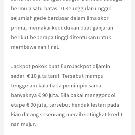
bermula satu batas 10.Keunggulan unggul
sejumlah gede berdasar dalam lima skor
prima, memakai kedudukan buat ganjaran
berikut beberapa tinggi ditentukan untuk
membawa nan final.
Jackpot pokok buat EuroJackpot dijamin
sedari € 10 juta taraf. Tersebut mampu
tenggelam kala tiada pemimpin sama
banyaknya € 90 juta. Bila bakal menggondol
etape € 90 juta, tersebut hendak lestari pada
kian datang seseorang meraih setingkat kredit
nan mujur.