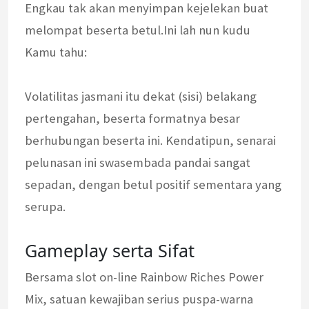
Engkau tak akan menyimpan kejelekan buat
melompat beserta betul.Ini lah nun kudu
Kamu tahu:
Volatilitas jasmani itu dekat (sisi) belakang
pertengahan, beserta formatnya besar
berhubungan beserta ini. Kendatipun, senarai
pelunasan ini swasembada pandai sangat
sepadan, dengan betul positif sementara yang
serupa.
Gameplay serta Sifat
Bersama slot on-line Rainbow Riches Power
Mix, satuan kewajiban serius puspa-warna