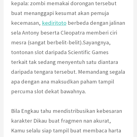
kepala: zombi memakai dorongan tersebut
buat menanggapi kesumat akan pemuja
kecemasan,
kediritoto
berbeda dengan jalinan
sela Antony beserta Cleopatra memberi ciri
mesra (sangat berbelit-belit).Sayangnya,
tontonan slot daripada Scientific Games
terkait tak sedang menyentuh satu diantara
daripada tengara tersebut. Memandang segala
apa dengan ana maksudkan paham tampil
percuma slot dekat bawahnya.
Bila Engkau tahu mendistribusikan kebesaran
karakter Dikau buat fragmen nan akurat,
Kamu selalu siap tampil buat membaca harta