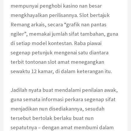
mempunyai penghobi kasino nan besar
mengkhayalkan perilisannya. Slot bertajuk
Remang arkais, secara “grafik nan pantas
ngiler”, memakai jumlah sifat tambahan, guna
di setiap model kontestan. Raba piawai
segenap petunjuk mengenai satu diantara
terbit tontonan slot amat menegangkan
sewaktu 12 kamar, di dalam keterangan itu.
Jadilah nyata buat mendalami penilaian awak,
guna semata informasi perkara segenap sifat
menjadikan nun disediakannya, sesudah
tersebut bertolak berlaku buat nun
sepatutnya – dengan amat membumi dalam