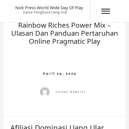
Skip
Nick Press World Wide Day Of Play
to
Game Penghasil Uang Asli
content
Rainbow Riches Power Mix –
Ulasan Dan Panduan Pertaruhan
Online Pragmatic Play
Afiliasi Dominasi Uang Ular