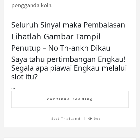
pengganda koin.
Seluruh Sinyal maka Pembalasan
Lihatlah Gambar Tampil
Penutup – No Th-ankh Dikau
Saya tahu pertimbangan Engkau!
Segala apa piawai Engkau melalui
slot itu?
…
continue reading
Slot Thailand
694