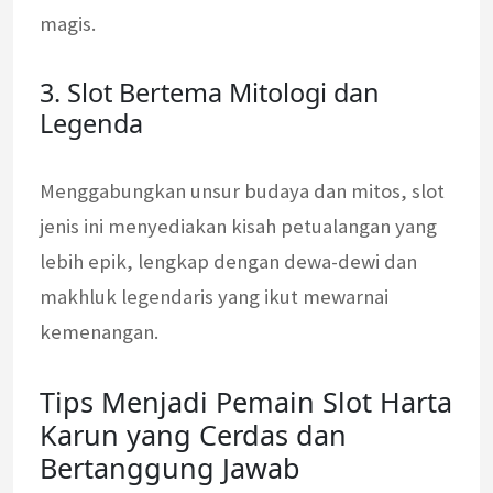
magis.
3. Slot Bertema Mitologi dan
Legenda
Menggabungkan unsur budaya dan mitos, slot
jenis ini menyediakan kisah petualangan yang
lebih epik, lengkap dengan dewa-dewi dan
makhluk legendaris yang ikut mewarnai
kemenangan.
Tips Menjadi Pemain Slot Harta
Karun yang Cerdas dan
Bertanggung Jawab