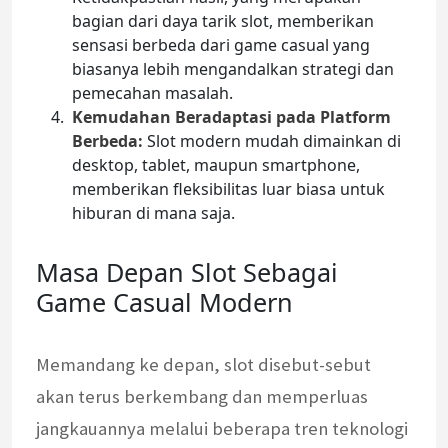
bagian dari daya tarik slot, memberikan
sensasi berbeda dari game casual yang
biasanya lebih mengandalkan strategi dan
pemecahan masalah.
Kemudahan Beradaptasi pada Platform
Berbeda:
Slot modern mudah dimainkan di
desktop, tablet, maupun smartphone,
memberikan fleksibilitas luar biasa untuk
hiburan di mana saja.
Masa Depan Slot Sebagai
Game Casual Modern
Memandang ke depan, slot disebut-sebut
akan terus berkembang dan memperluas
jangkauannya melalui beberapa tren teknologi