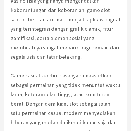
kasino fisik yang hanya mengandalkan
keberuntungan dan keberanian; game slot
saat ini bertransformasi menjadi aplikasi digital
yang terintegrasi dengan grafik ciamik, fitur
gamifikasi, serta elemen sosial yang
membuatnya sangat menarik bagi pemain dari
segala usia dan latar belakang.
Game casual sendiri biasanya dimaksudkan
sebagai permainan yang tidak menuntut waktu
lama, keterampilan tinggi, atau komitmen
berat. Dengan demikian, slot sebagai salah
satu permainan casual modern menyediakan
hiburan yang mudah dinikmati kapan saja dan