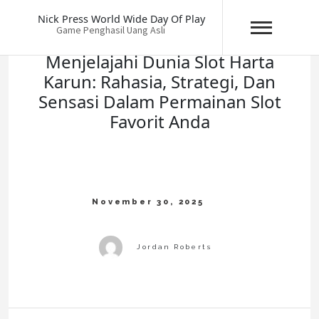
Skip
Nick Press World Wide Day Of Play
to
Game Penghasil Uang Asli
content
Menjelajahi Dunia Slot Harta
Karun: Rahasia, Strategi, Dan
Sensasi Dalam Permainan Slot
Favorit Anda