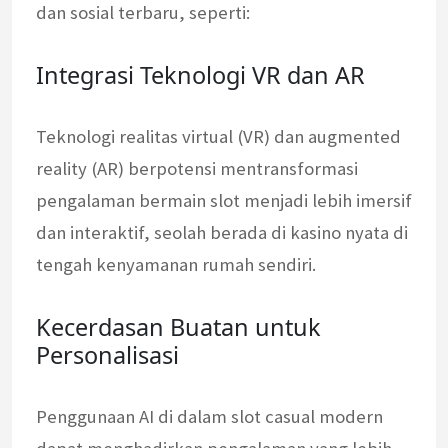
dan sosial terbaru, seperti:
Integrasi Teknologi VR dan AR
Teknologi realitas virtual (VR) dan augmented
reality (AR) berpotensi mentransformasi
pengalaman bermain slot menjadi lebih imersif
dan interaktif, seolah berada di kasino nyata di
tengah kenyamanan rumah sendiri.
Kecerdasan Buatan untuk
Personalisasi
Penggunaan AI di dalam slot casual modern