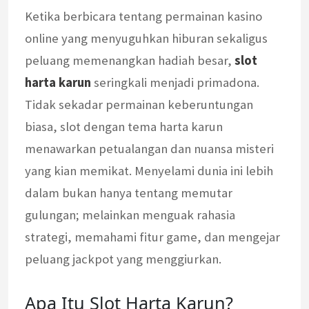
Ketika berbicara tentang permainan kasino
online yang menyuguhkan hiburan sekaligus
peluang memenangkan hadiah besar,
slot
harta karun
seringkali menjadi primadona.
Tidak sekadar permainan keberuntungan
biasa, slot dengan tema harta karun
menawarkan petualangan dan nuansa misteri
yang kian memikat. Menyelami dunia ini lebih
dalam bukan hanya tentang memutar
gulungan; melainkan menguak rahasia
strategi, memahami fitur game, dan mengejar
peluang jackpot yang menggiurkan.
Apa Itu Slot Harta Karun?