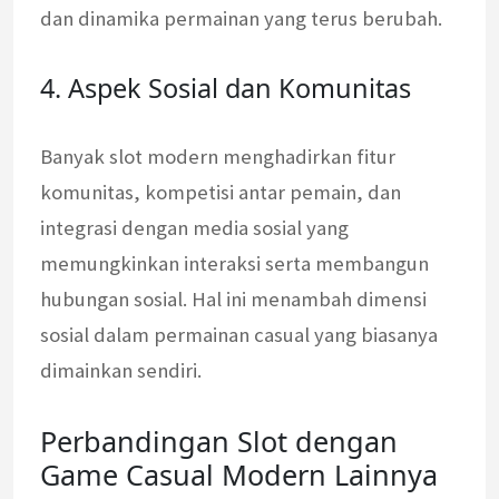
dan dinamika permainan yang terus berubah.
4. Aspek Sosial dan Komunitas
Banyak slot modern menghadirkan fitur
komunitas, kompetisi antar pemain, dan
integrasi dengan media sosial yang
memungkinkan interaksi serta membangun
hubungan sosial. Hal ini menambah dimensi
sosial dalam permainan casual yang biasanya
dimainkan sendiri.
Perbandingan Slot dengan
Game Casual Modern Lainnya