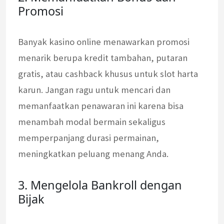
Promosi
Banyak kasino online menawarkan promosi
menarik berupa kredit tambahan, putaran
gratis, atau cashback khusus untuk slot harta
karun. Jangan ragu untuk mencari dan
memanfaatkan penawaran ini karena bisa
menambah modal bermain sekaligus
memperpanjang durasi permainan,
meningkatkan peluang menang Anda.
3. Mengelola Bankroll dengan
Bijak