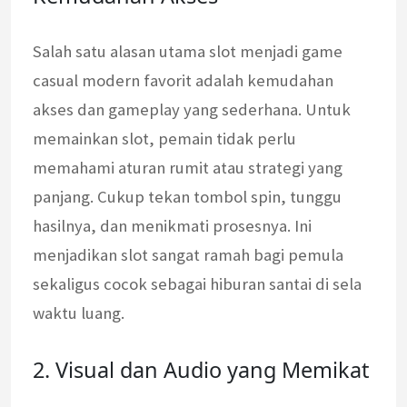
Salah satu alasan utama slot menjadi game
casual modern favorit adalah kemudahan
akses dan gameplay yang sederhana. Untuk
memainkan slot, pemain tidak perlu
memahami aturan rumit atau strategi yang
panjang. Cukup tekan tombol spin, tunggu
hasilnya, dan menikmati prosesnya. Ini
menjadikan slot sangat ramah bagi pemula
sekaligus cocok sebagai hiburan santai di sela
waktu luang.
2. Visual dan Audio yang Memikat