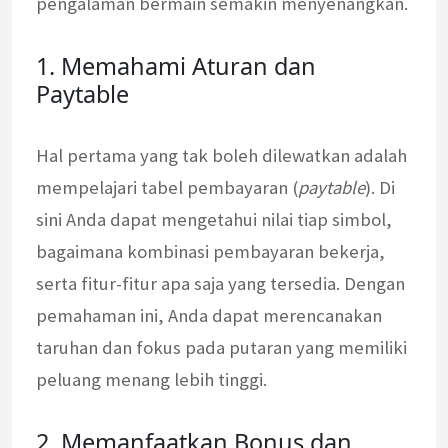
pengalaman bermain semakin menyenangkan.
1. Memahami Aturan dan
Paytable
Hal pertama yang tak boleh dilewatkan adalah
mempelajari tabel pembayaran (
paytable
). Di
sini Anda dapat mengetahui nilai tiap simbol,
bagaimana kombinasi pembayaran bekerja,
serta fitur-fitur apa saja yang tersedia. Dengan
pemahaman ini, Anda dapat merencanakan
taruhan dan fokus pada putaran yang memiliki
peluang menang lebih tinggi.
2. Memanfaatkan Bonus dan