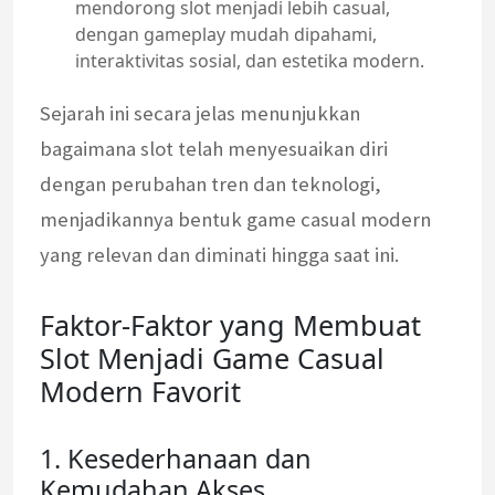
mendorong slot menjadi lebih casual,
dengan gameplay mudah dipahami,
interaktivitas sosial, dan estetika modern.
Sejarah ini secara jelas menunjukkan
bagaimana slot telah menyesuaikan diri
dengan perubahan tren dan teknologi,
menjadikannya bentuk game casual modern
yang relevan dan diminati hingga saat ini.
Faktor-Faktor yang Membuat
Slot Menjadi Game Casual
Modern Favorit
1. Kesederhanaan dan
Kemudahan Akses