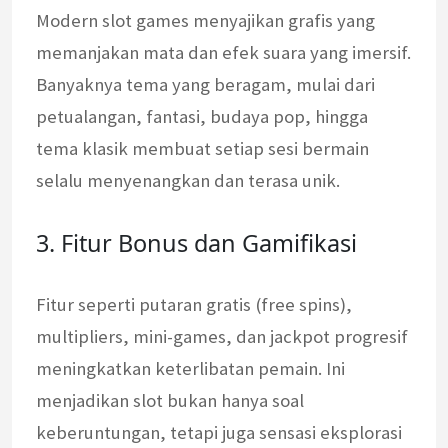
Modern slot games menyajikan grafis yang
memanjakan mata dan efek suara yang imersif.
Banyaknya tema yang beragam, mulai dari
petualangan, fantasi, budaya pop, hingga
tema klasik membuat setiap sesi bermain
selalu menyenangkan dan terasa unik.
3. Fitur Bonus dan Gamifikasi
Fitur seperti putaran gratis (free spins),
multipliers, mini-games, dan jackpot progresif
meningkatkan keterlibatan pemain. Ini
menjadikan slot bukan hanya soal
keberuntungan, tetapi juga sensasi eksplorasi