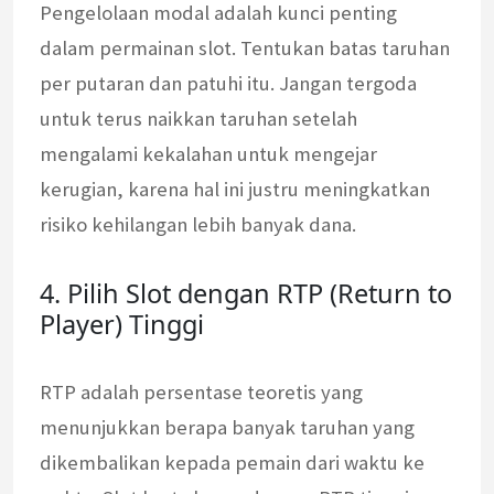
Pengelolaan modal adalah kunci penting
dalam permainan slot. Tentukan batas taruhan
per putaran dan patuhi itu. Jangan tergoda
untuk terus naikkan taruhan setelah
mengalami kekalahan untuk mengejar
kerugian, karena hal ini justru meningkatkan
risiko kehilangan lebih banyak dana.
4. Pilih Slot dengan RTP (Return to
Player) Tinggi
RTP adalah persentase teoretis yang
menunjukkan berapa banyak taruhan yang
dikembalikan kepada pemain dari waktu ke