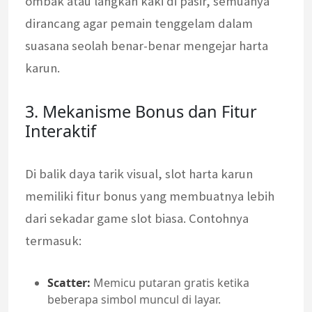
ombak atau langkah kaki di pasir, semuanya
dirancang agar pemain tenggelam dalam
suasana seolah benar-benar mengejar harta
karun.
3. Mekanisme Bonus dan Fitur
Interaktif
Di balik daya tarik visual, slot harta karun
memiliki fitur bonus yang membuatnya lebih
dari sekadar game slot biasa. Contohnya
termasuk:
Scatter:
Memicu putaran gratis ketika
beberapa simbol muncul di layar.