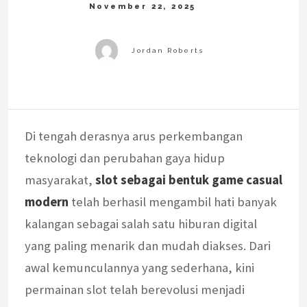
Di tengah derasnya arus perkembangan
teknologi dan perubahan gaya hidup
masyarakat,
slot sebagai bentuk game casual
modern
telah berhasil mengambil hati banyak
kalangan sebagai salah satu hiburan digital
yang paling menarik dan mudah diakses. Dari
awal kemunculannya yang sederhana, kini
permainan slot telah berevolusi menjadi