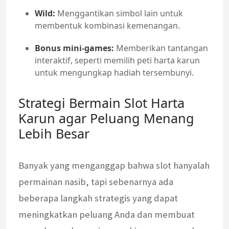
Wild:
Menggantikan simbol lain untuk
membentuk kombinasi kemenangan.
Bonus mini-games:
Memberikan tantangan
interaktif, seperti memilih peti harta karun
untuk mengungkap hadiah tersembunyi.
Strategi Bermain Slot Harta
Karun agar Peluang Menang
Lebih Besar
Banyak yang menganggap bahwa slot hanyalah
permainan nasib, tapi sebenarnya ada
beberapa langkah strategis yang dapat
meningkatkan peluang Anda dan membuat