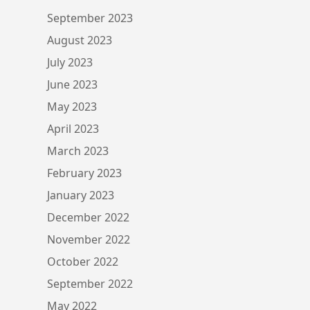
September 2023
August 2023
July 2023
June 2023
May 2023
April 2023
March 2023
February 2023
January 2023
December 2022
November 2022
October 2022
September 2022
May 2022