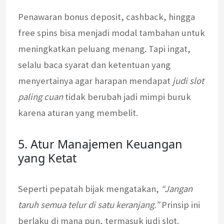
Penawaran bonus deposit, cashback, hingga
free spins bisa menjadi modal tambahan untuk
meningkatkan peluang menang. Tapi ingat,
selalu baca syarat dan ketentuan yang
menyertainya agar harapan mendapat
judi slot
paling cuan
tidak berubah jadi mimpi buruk
karena aturan yang membelit.
5. Atur Manajemen Keuangan
yang Ketat
Seperti pepatah bijak mengatakan,
“Jangan
taruh semua telur di satu keranjang.”
Prinsip ini
berlaku di mana pun, termasuk judi slot.