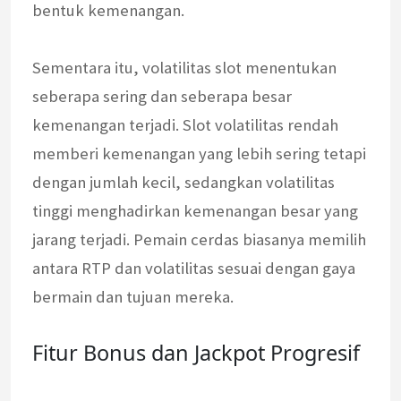
bentuk kemenangan.
Sementara itu, volatilitas slot menentukan
seberapa sering dan seberapa besar
kemenangan terjadi. Slot volatilitas rendah
memberi kemenangan yang lebih sering tetapi
dengan jumlah kecil, sedangkan volatilitas
tinggi menghadirkan kemenangan besar yang
jarang terjadi. Pemain cerdas biasanya memilih
antara RTP dan volatilitas sesuai dengan gaya
bermain dan tujuan mereka.
Fitur Bonus dan Jackpot Progresif