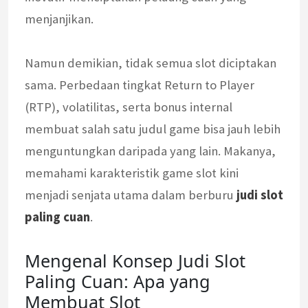
menjanjikan.
Namun demikian, tidak semua slot diciptakan
sama. Perbedaan tingkat Return to Player
(RTP), volatilitas, serta bonus internal
membuat salah satu judul game bisa jauh lebih
menguntungkan daripada yang lain. Makanya,
memahami karakteristik game slot kini
menjadi senjata utama dalam berburu
judi slot
paling cuan
.
Mengenal Konsep Judi Slot
Paling Cuan: Apa yang
Membuat Slot