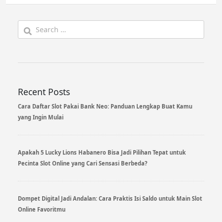
Search
for:
Recent Posts
Cara Daftar Slot Pakai Bank Neo: Panduan Lengkap Buat Kamu
yang Ingin Mulai
Apakah 5 Lucky Lions Habanero Bisa Jadi Pilihan Tepat untuk
Pecinta Slot Online yang Cari Sensasi Berbeda?
Dompet Digital Jadi Andalan: Cara Praktis Isi Saldo untuk Main Slot
Online Favoritmu