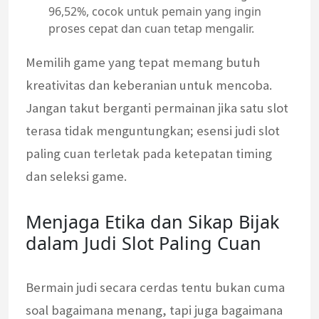
96,52%, cocok untuk pemain yang ingin
proses cepat dan cuan tetap mengalir.
Memilih game yang tepat memang butuh
kreativitas dan keberanian untuk mencoba.
Jangan takut berganti permainan jika satu slot
terasa tidak menguntungkan; esensi judi slot
paling cuan terletak pada ketepatan timing
dan seleksi game.
Menjaga Etika dan Sikap Bijak
dalam Judi Slot Paling Cuan
Bermain judi secara cerdas tentu bukan cuma
soal bagaimana menang, tapi juga bagaimana