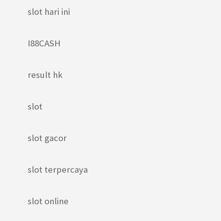
slot hari ini
I88CASH
result hk
slot
slot gacor
slot terpercaya
slot online