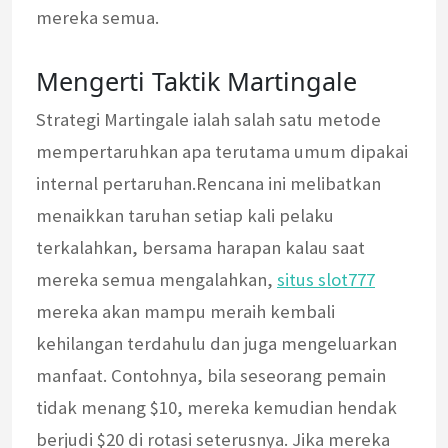
mereka semua.
Mengerti Taktik Martingale
Strategi Martingale ialah salah satu metode
mempertaruhkan apa terutama umum dipakai
internal pertaruhan.Rencana ini melibatkan
menaikkan taruhan setiap kali pelaku
terkalahkan, bersama harapan kalau saat
mereka semua mengalahkan,
situs slot777
mereka akan mampu meraih kembali
kehilangan terdahulu dan juga mengeluarkan
manfaat. Contohnya, bila seseorang pemain
tidak menang $10, mereka kemudian hendak
berjudi $20 di rotasi seterusnya. Jika mereka