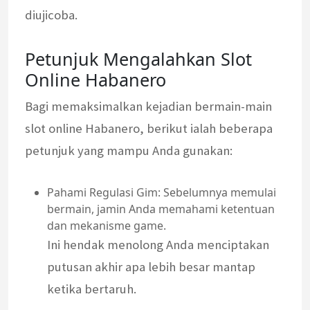
diujicoba.
Petunjuk Mengalahkan Slot
Online Habanero
Bagi memaksimalkan kejadian bermain-main
slot online Habanero, berikut ialah beberapa
petunjuk yang mampu Anda gunakan:
Pahami Regulasi Gim: Sebelumnya memulai
bermain, jamin Anda memahami ketentuan
dan mekanisme game.
Ini hendak menolong Anda menciptakan
putusan akhir apa lebih besar mantap
ketika bertaruh.