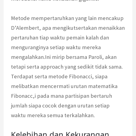
Metode mempertaruhkan yang lain mencakup
D’Alembert, apa mengikutsertakan menaikkan
pertaruhan tiap waktu pemain kalah dan
menguranginya setiap waktu mereka
mengalahkan.Ini mirip bersama Paroli, akan
tetapi serta approach yang sedikit tidak sama.
Terdapat serta metode Fibonacci, siapa
melibatkan mencermati urutan matematika
Fibonacc,i pada mana partisipan bertaruh
jumlah siapa cocok dengan urutan setiap
waktu mereka semua terkalahkan.
Kelebihan dan Kekurangan