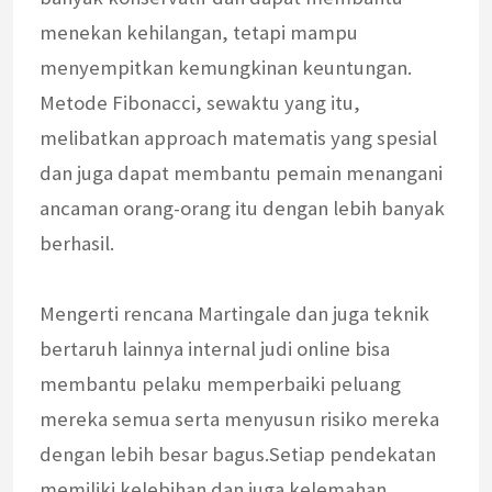
menekan kehilangan, tetapi mampu
menyempitkan kemungkinan keuntungan.
Metode Fibonacci, sewaktu yang itu,
melibatkan approach matematis yang spesial
dan juga dapat membantu pemain menangani
ancaman orang-orang itu dengan lebih banyak
berhasil.
Mengerti rencana Martingale dan juga teknik
bertaruh lainnya internal judi online bisa
membantu pelaku memperbaiki peluang
mereka semua serta menyusun risiko mereka
dengan lebih besar bagus.Setiap pendekatan
memiliki kelebihan dan juga kelemahan