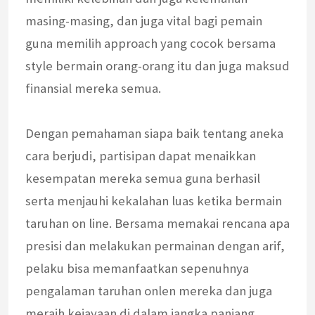
masing-masing, dan juga vital bagi pemain
guna memilih approach yang cocok bersama
style bermain orang-orang itu dan juga maksud
finansial mereka semua.
Dengan pemahaman siapa baik tentang aneka
cara berjudi, partisipan dapat menaikkan
kesempatan mereka semua guna berhasil
serta menjauhi kekalahan luas ketika bermain
taruhan on line. Bersama memakai rencana apa
presisi dan melakukan permainan dengan arif,
pelaku bisa memanfaatkan sepenuhnya
pengalaman taruhan onlen mereka dan juga
meraih kejayaan di dalam jangka panjang.…