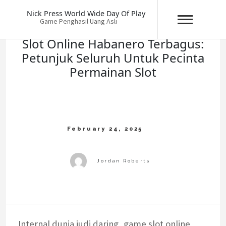
Skip
Nick Press World Wide Day Of Play
to
Game Penghasil Uang Asli
content
Slot Online Habanero Terbagus:
Petunjuk Seluruh Untuk Pecinta
Permainan Slot
Internal dunia judi daring, game slot online