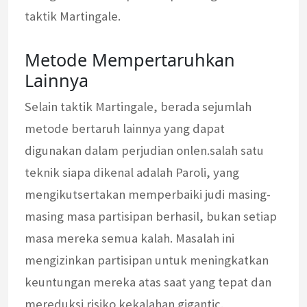
taktik Martingale.
Metode Mempertaruhkan
Lainnya
Selain taktik Martingale, berada sejumlah
metode bertaruh lainnya yang dapat
digunakan dalam perjudian onlen.salah satu
teknik siapa dikenal adalah Paroli, yang
mengikutsertakan memperbaiki judi masing-
masing masa partisipan berhasil, bukan setiap
masa mereka semua kalah. Masalah ini
mengizinkan partisipan untuk meningkatkan
keuntungan mereka atas saat yang tepat dan
mereduksi risiko kekalahan gigantic.