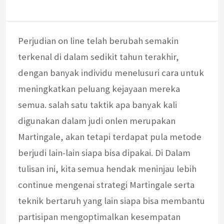
Perjudian on line telah berubah semakin
terkenal di dalam sedikit tahun terakhir,
dengan banyak individu menelusuri cara untuk
meningkatkan peluang kejayaan mereka
semua. salah satu taktik apa banyak kali
digunakan dalam judi onlen merupakan
Martingale, akan tetapi terdapat pula metode
berjudi lain-lain siapa bisa dipakai. Di Dalam
tulisan ini, kita semua hendak meninjau lebih
continue mengenai strategi Martingale serta
teknik bertaruh yang lain siapa bisa membantu
partisipan mengoptimalkan kesempatan