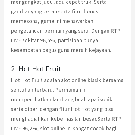
mengangkat judul adu cepat truk. Serta
gambar yang cerah serta fitur bonus
memesona, game ini menawarkan
pengetahuan bermain yang seru. Dengan RTP
LIVE sekitar 96,5%, partisipan punya
kesempatan bagus guna meraih kejayaan.
2. Hot Hot Fruit
Hot Hot Fruit adalah slot online klasik bersama
sentuhan terbaru. Permainan ini
memperlihatkan lambang buah apa ikonik
serta diberi dengan fitur Hot Hot yang bisa
menghadiahkan keberhasilan besar.Serta RTP
LIVE 96,2%, slot online ini sangat cocok bagi