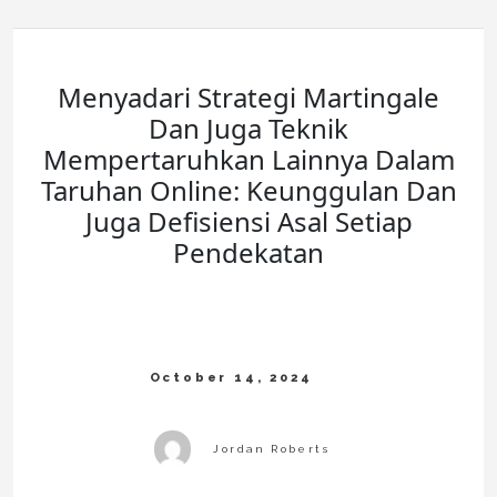
Menyadari Strategi Martingale
Dan Juga Teknik
Mempertaruhkan Lainnya Dalam
Taruhan Online: Keunggulan Dan
Juga Defisiensi Asal Setiap
Pendekatan