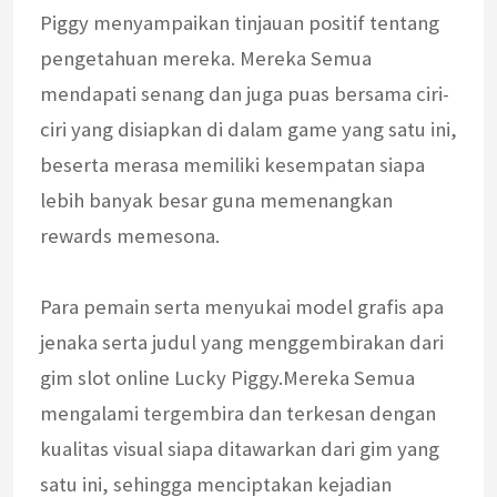
Piggy menyampaikan tinjauan positif tentang
pengetahuan mereka. Mereka Semua
mendapati senang dan juga puas bersama ciri-
ciri yang disiapkan di dalam game yang satu ini,
beserta merasa memiliki kesempatan siapa
lebih banyak besar guna memenangkan
rewards memesona.
Para pemain serta menyukai model grafis apa
jenaka serta judul yang menggembirakan dari
gim slot online Lucky Piggy.Mereka Semua
mengalami tergembira dan terkesan dengan
kualitas visual siapa ditawarkan dari gim yang
satu ini, sehingga menciptakan kejadian