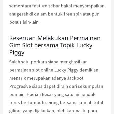
sementara feature sebar bakal menyampaikan
anugerah di dalam bentuk free spin ataupun
bonus lain-lain.
Keseruan Melakukan Permainan
Gim Slot bersama Topik Lucky
Piggy
Salah satu perkara siapa menghasilkan
permainan slot online Lucky Piggy demikian
menarik merupakan adanya Jackpot
Progresive siapa dapat diraih dari sekumpulan
pemain. Hadiah Besar yang satu ini hendak
terus bertumbuh seiring bersama jumlah total
giliran yang dijalankan, oleh karena itu para