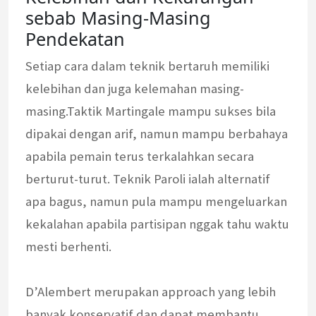
sebab Masing-Masing
Pendekatan
Setiap cara dalam teknik bertaruh memiliki
kelebihan dan juga kelemahan masing-
masing.Taktik Martingale mampu sukses bila
dipakai dengan arif, namun mampu berbahaya
apabila pemain terus terkalahkan secara
berturut-turut. Teknik Paroli ialah alternatif
apa bagus, namun pula mampu mengeluarkan
kekalahan apabila partisipan nggak tahu waktu
mesti berhenti.
D’Alembert merupakan approach yang lebih
banyak konservatif dan dapat membantu