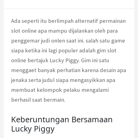
Ada seperti itu berlimpah alternatif permainan
slot online apa mampu dijalankan oleh para
penggemar judi onlen saat ini. salah satu game
siapa ketika ini lagi populer adalah gim slot
online bertajuk Lucky Piggy. Gim ini satu
menggaet banyak perhatian karena desain apa
jenaka serta judul siapa mengasyikkan apa
membuat kelompok pelaku mengalami
berhasil saat bermain.
Keberuntungan Bersamaan
Lucky Piggy