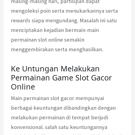
masing-masing hari, partisipan dapat
mengoleksi poin serta menukarkannya serta
rewards siapa mengundang. Masalah ini satu
menciptakan kejadian bermain-main
permainan slot online semakin
menggembirakan serta menghasilkan.
Ke Untungan Melakukan
Permainan Game Slot Gacor
Online
Main permainan slot gacor mempunyai
berbagai keuntungan dibandingkan dengan
melakukan permainan di tempat berjudi
konvensional. salah satu keuntungannya