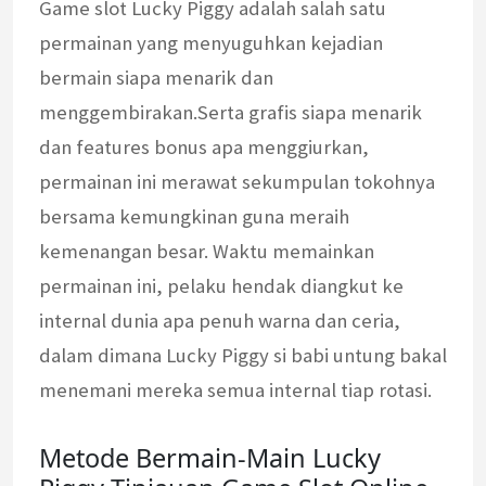
Game slot Lucky Piggy adalah salah satu
permainan yang menyuguhkan kejadian
bermain siapa menarik dan
menggembirakan.Serta grafis siapa menarik
dan features bonus apa menggiurkan,
permainan ini merawat sekumpulan tokohnya
bersama kemungkinan guna meraih
kemenangan besar. Waktu memainkan
permainan ini, pelaku hendak diangkut ke
internal dunia apa penuh warna dan ceria,
dalam dimana Lucky Piggy si babi untung bakal
menemani mereka semua internal tiap rotasi.
Metode Bermain-Main Lucky