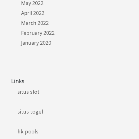
May 2022
April 2022
March 2022
February 2022
January 2020
Links
situs slot
situs togel
hk pools