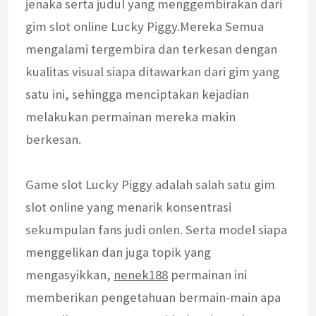
jenaka serta judul yang menggembirakan dari
gim slot online Lucky Piggy.Mereka Semua
mengalami tergembira dan terkesan dengan
kualitas visual siapa ditawarkan dari gim yang
satu ini, sehingga menciptakan kejadian
melakukan permainan mereka makin
berkesan.
Game slot Lucky Piggy adalah salah satu gim
slot online yang menarik konsentrasi
sekumpulan fans judi onlen. Serta model siapa
menggelikan dan juga topik yang
mengasyikkan,
nenek188
permainan ini
memberikan pengetahuan bermain-main apa