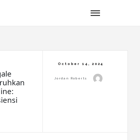
gale
aruhkan
ine:
iensi