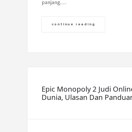
panjang.…
continue reading
Epic Monopoly 2 Judi Onlin
Dunia, Ulasan Dan Pandua