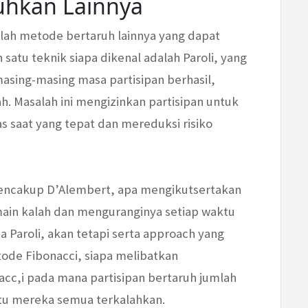
hkan Lainnya
mlah metode bertaruh lainnya yang dapat
satu teknik siapa dikenal adalah Paroli, yang
sing-masing masa partisipan berhasil,
. Masalah ini mengizinkan partisipan untuk
 saat yang tepat dan mereduksi risiko
ncakup D’Alembert, apa mengikutsertakan
ain kalah dan menguranginya setiap waktu
 Paroli, akan tetapi serta approach yang
tode Fibonacci, siapa melibatkan
cc,i pada mana partisipan bertaruh jumlah
ktu mereka semua terkalahkan.