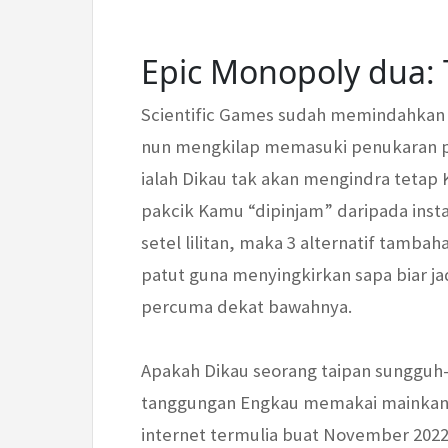
Epic Monopoly dua: T
Scientific Games sudah memindahkan 
nun mengkilap memasuki penukaran p
ialah Dikau tak akan mengindra tetap
pakcik Kamu “dipinjam” daripada inst
setel lilitan, maka 3 alternatif tamba
patut guna menyingkirkan sapa biar j
percuma dekat bawahnya.
Apakah Dikau seorang taipan sungguh
tanggungan Engkau memakai mainkan bes
internet termulia buat November 2022