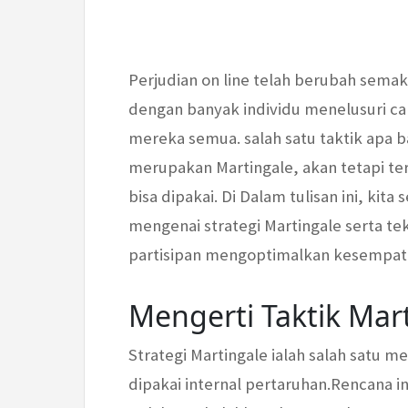
Perjudian on line telah berubah semaki
dengan banyak individu menelusuri c
mereka semua. salah satu taktik apa b
merupakan Martingale, akan tetapi ter
bisa dipakai. Di Dalam tulisan ini, ki
mengenai strategi Martingale serta te
partisipan mengoptimalkan kesempa
Mengerti Taktik Mar
Strategi Martingale ialah salah sat
dipakai internal pertaruhan.Rencana i