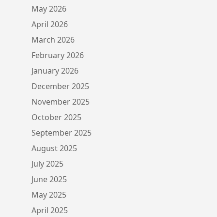
May 2026
April 2026
March 2026
February 2026
January 2026
December 2025
November 2025
October 2025
September 2025
August 2025
July 2025
June 2025
May 2025
April 2025