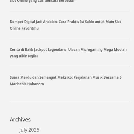
Slot Online yang Cari Sensasi Berbeda?
Dompet Digital Jadi Andalan: Cara Praktis Isi Saldo untuk Main Slot
Online Favoritmu
Cerita di Balik Jackpot Legendaris: Ulasan Microgaming Mega Moolah
yang Bikin Ngiler
Suara Merdu dan Semangat Meksiko: Perjalanan Musik Bersama 5
Mariachis Habanero
Archives
July 2026