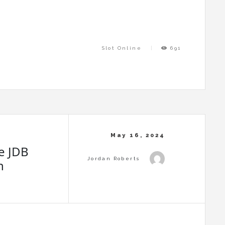
Slot Online
691
e JDB
n