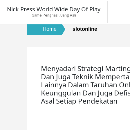
Skip
Nick Press World Wide Day Of Play
to
Game Penghasil Uang Asli
content
Home
slotonline
Menyadari Strategi Martin
Dan Juga Teknik Mempert
Lainnya Dalam Taruhan Onl
Keunggulan Dan Juga Defis
Asal Setiap Pendekatan