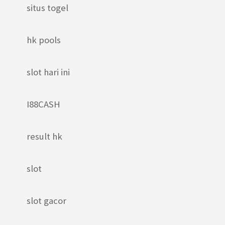
situs togel
hk pools
slot hari ini
I88CASH
result hk
slot
slot gacor