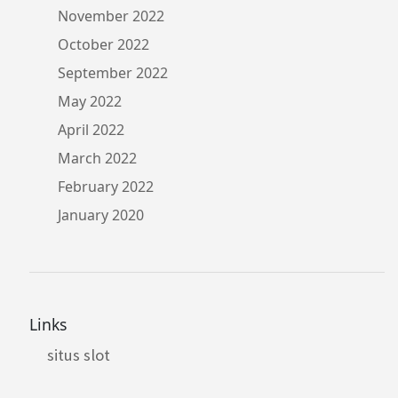
November 2022
October 2022
September 2022
May 2022
April 2022
March 2022
February 2022
January 2020
Links
situs slot