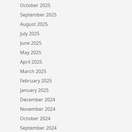
October 2025
September 2025
August 2025
July 2025
June 2025
May 2025
April 2025
March 2025
February 2025
January 2025
December 2024
November 2024
October 2024
September 2024