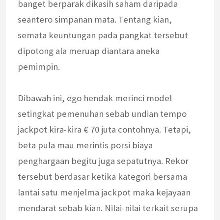
banget berparak dikasih saham daripada
seantero simpanan mata. Tentang kian,
semata keuntungan pada pangkat tersebut
dipotong ala meruap diantara aneka
pemimpin.
Dibawah ini, ego hendak merinci model
setingkat pemenuhan sebab undian tempo
jackpot kira-kira € 70 juta contohnya. Tetapi,
beta pula mau merintis porsi biaya
penghargaan begitu juga sepatutnya. Rekor
tersebut berdasar ketika kategori bersama
lantai satu menjelma jackpot maka kejayaan
mendarat sebab kian. Nilai-nilai terkait serupa