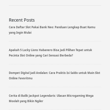
Recent Posts
Cara Daftar Slot Pakai Bank Neo: Panduan Lengkap Buat Kamu
yang Ingin Mulai
Apakah 5 Lucky Lions Habanero Bisa Jadi Pilihan Tepat untuk
Pecinta Slot Online yang Cari Sensasi Berbeda?
Dompet Digital Jadi Andalan: Cara Praktis Isi Saldo untuk Main Slot
Online Favoritmu
Cerita di Balik Jackpot Legendaris: Ulasan Microgaming Mega
Moolah yang Bikin Ngiler