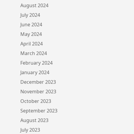
August 2024
July 2024
June 2024
May 2024
April 2024
March 2024
February 2024
January 2024
December 2023
November 2023
October 2023
September 2023
August 2023
July 2023