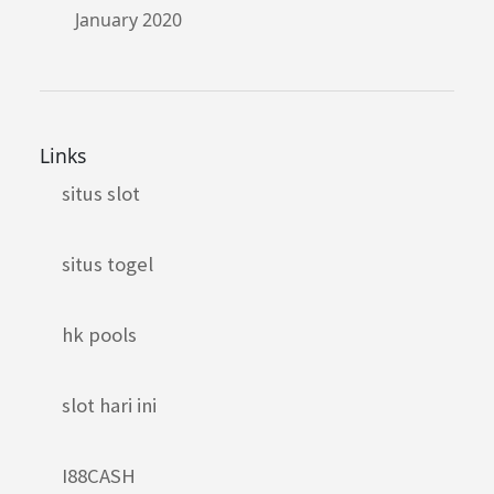
January 2020
Links
situs slot
situs togel
hk pools
slot hari ini
I88CASH