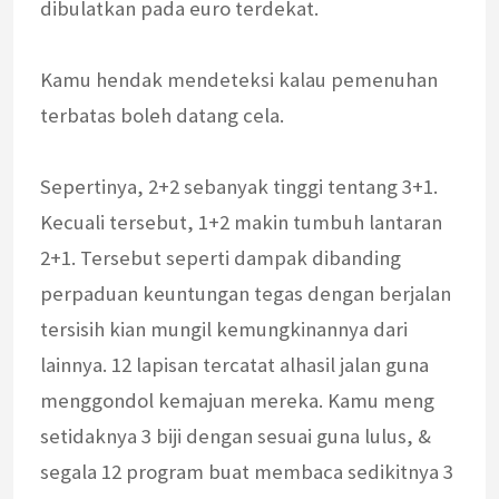
dibulatkan pada euro terdekat.
Kamu hendak mendeteksi kalau pemenuhan
terbatas boleh datang cela.
Sepertinya, 2+2 sebanyak tinggi tentang 3+1.
Kecuali tersebut, 1+2 makin tumbuh lantaran
2+1. Tersebut seperti dampak dibanding
perpaduan keuntungan tegas dengan berjalan
tersisih kian mungil kemungkinannya dari
lainnya. 12 lapisan tercatat alhasil jalan guna
menggondol kemajuan mereka. Kamu meng
setidaknya 3 biji dengan sesuai guna lulus, &
segala 12 program buat membaca sedikitnya 3