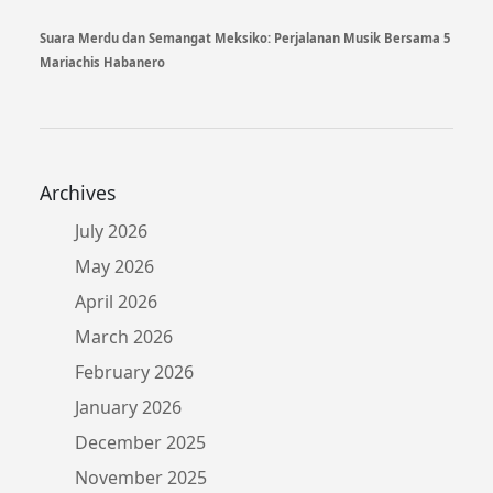
Suara Merdu dan Semangat Meksiko: Perjalanan Musik Bersama 5
Mariachis Habanero
Archives
July 2026
May 2026
April 2026
March 2026
February 2026
January 2026
December 2025
November 2025