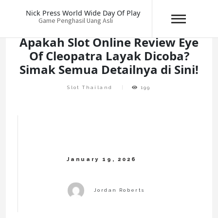
Skip
Nick Press World Wide Day Of Play
to
Game Penghasil Uang Asli
content
Apakah Slot Online Review Eye
Of Cleopatra Layak Dicoba?
Simak Semua Detailnya di Sini!
Slot Thailand
199