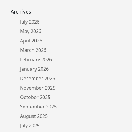
Archives
July 2026
May 2026
April 2026
March 2026
February 2026
January 2026
December 2025
November 2025
October 2025
September 2025
August 2025
July 2025