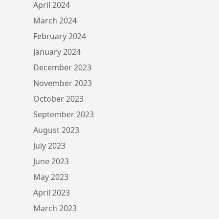
April 2024
March 2024
February 2024
January 2024
December 2023
November 2023
October 2023
September 2023
August 2023
July 2023
June 2023
May 2023
April 2023
March 2023