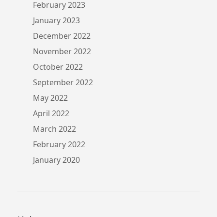
February 2023
January 2023
December 2022
November 2022
October 2022
September 2022
May 2022
April 2022
March 2022
February 2022
January 2020