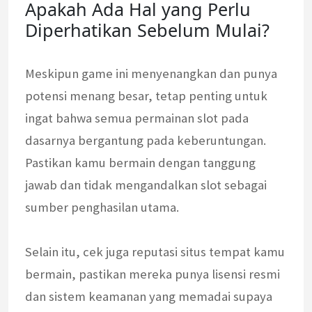
Apakah Ada Hal yang Perlu
Diperhatikan Sebelum Mulai?
Meskipun game ini menyenangkan dan punya
potensi menang besar, tetap penting untuk
ingat bahwa semua permainan slot pada
dasarnya bergantung pada keberuntungan.
Pastikan kamu bermain dengan tanggung
jawab dan tidak mengandalkan slot sebagai
sumber penghasilan utama.
Selain itu, cek juga reputasi situs tempat kamu
bermain, pastikan mereka punya lisensi resmi
dan sistem keamanan yang memadai supaya