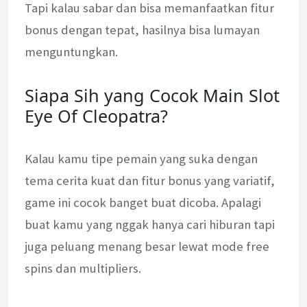
Tapi kalau sabar dan bisa memanfaatkan fitur
bonus dengan tepat, hasilnya bisa lumayan
menguntungkan.
Siapa Sih yang Cocok Main Slot
Eye Of Cleopatra?
Kalau kamu tipe pemain yang suka dengan
tema cerita kuat dan fitur bonus yang variatif,
game ini cocok banget buat dicoba. Apalagi
buat kamu yang nggak hanya cari hiburan tapi
juga peluang menang besar lewat mode free
spins dan multipliers.