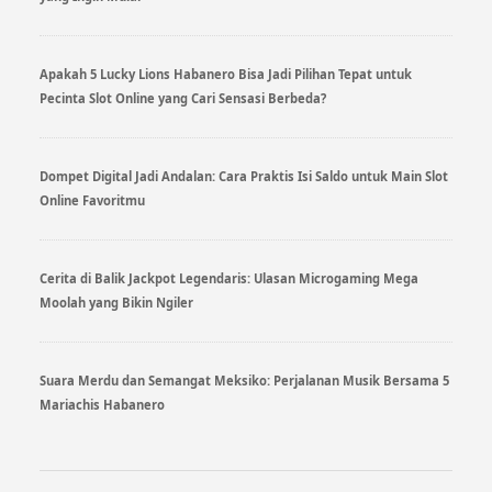
Apakah 5 Lucky Lions Habanero Bisa Jadi Pilihan Tepat untuk
Pecinta Slot Online yang Cari Sensasi Berbeda?
Dompet Digital Jadi Andalan: Cara Praktis Isi Saldo untuk Main Slot
Online Favoritmu
Cerita di Balik Jackpot Legendaris: Ulasan Microgaming Mega
Moolah yang Bikin Ngiler
Suara Merdu dan Semangat Meksiko: Perjalanan Musik Bersama 5
Mariachis Habanero