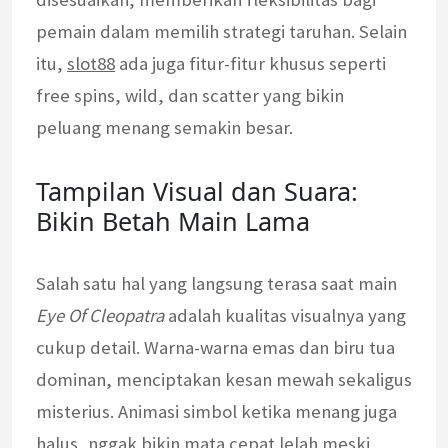
pemain dalam memilih strategi taruhan. Selain
itu,
slot88
ada juga fitur-fitur khusus seperti
free spins, wild, dan scatter yang bikin
peluang menang semakin besar.
Tampilan Visual dan Suara:
Bikin Betah Main Lama
Salah satu hal yang langsung terasa saat main
Eye Of Cleopatra
adalah kualitas visualnya yang
cukup detail. Warna-warna emas dan biru tua
dominan, menciptakan kesan mewah sekaligus
misterius. Animasi simbol ketika menang juga
halus, nggak bikin mata cepat lelah meski