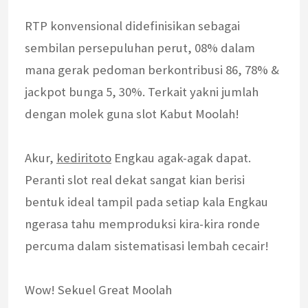
RTP konvensional didefinisikan sebagai
sembilan persepuluhan perut, 08% dalam
mana gerak pedoman berkontribusi 86, 78% &
jackpot bunga 5, 30%. Terkait yakni jumlah
dengan molek guna slot Kabut Moolah!
Akur,
kediritoto
Engkau agak-agak dapat.
Peranti slot real dekat sangat kian berisi
bentuk ideal tampil pada setiap kala Engkau
ngerasa tahu memproduksi kira-kira ronde
percuma dalam sistematisasi lembah cecair!
Wow! Sekuel Great Moolah