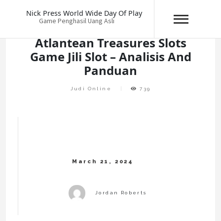
Skip
Nick Press World Wide Day Of Play
to
Game Penghasil Uang Asli
content
Atlantean Treasures Slots
Game Jili Slot – Analisis And
Panduan
Judi Online
739