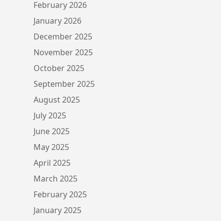
February 2026
January 2026
December 2025
November 2025
October 2025
September 2025
August 2025
July 2025
June 2025
May 2025
April 2025
March 2025
February 2025
January 2025