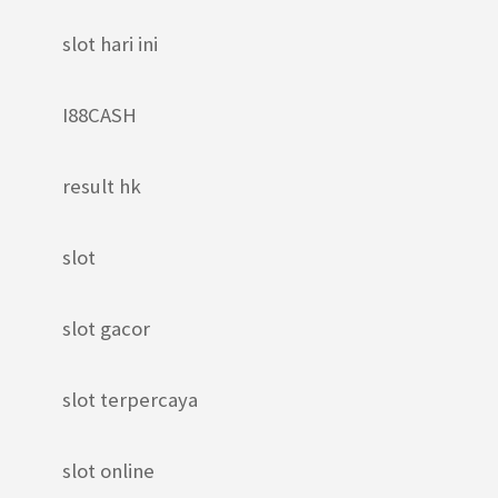
slot hari ini
I88CASH
result hk
slot
slot gacor
slot terpercaya
slot online