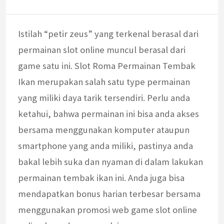
Istilah “petir zeus” yang terkenal berasal dari
permainan slot online muncul berasal dari
game satu ini. Slot Roma Permainan Tembak
Ikan merupakan salah satu type permainan
yang miliki daya tarik tersendiri. Perlu anda
ketahui, bahwa permainan ini bisa anda akses
bersama menggunakan komputer ataupun
smartphone yang anda miliki, pastinya anda
bakal lebih suka dan nyaman di dalam lakukan
permainan tembak ikan ini. Anda juga bisa
mendapatkan bonus harian terbesar bersama
menggunakan promosi web game slot online