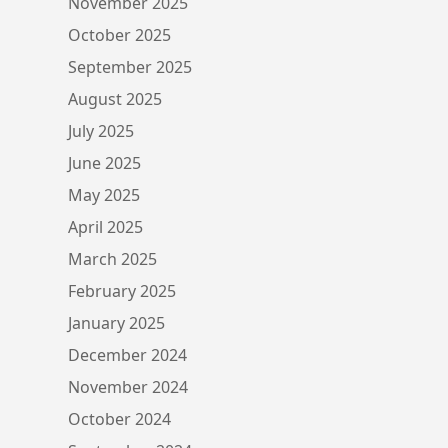
November 2025
October 2025
September 2025
August 2025
July 2025
June 2025
May 2025
April 2025
March 2025
February 2025
January 2025
December 2024
November 2024
October 2024