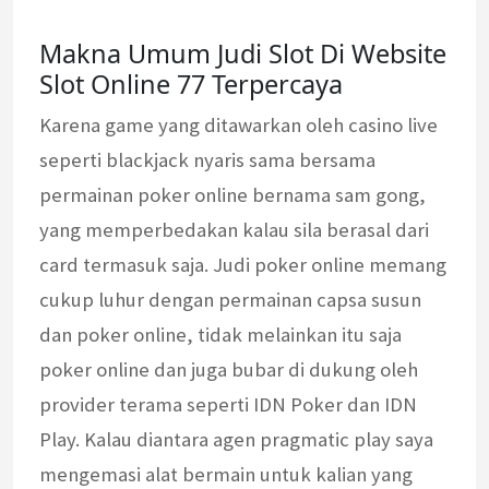
Makna Umum Judi Slot Di Website
Slot Online 77 Terpercaya
Karena game yang ditawarkan oleh casino live
seperti blackjack nyaris sama bersama
permainan poker online bernama sam gong,
yang memperbedakan kalau sila berasal dari
card termasuk saja. Judi poker online memang
cukup luhur dengan permainan capsa susun
dan poker online, tidak melainkan itu saja
poker online dan juga bubar di dukung oleh
provider terama seperti IDN Poker dan IDN
Play. Kalau diantara agen pragmatic play saya
mengemasi alat bermain untuk kalian yang