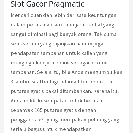
Slot Gacor Pragmatic
Mencari cuan dan lebih dari satu keuntungan
dalam permainan seru menjadi perihal yang
sangat diminati bagi banyak orang. Tak cuma
seru-seruan yang dijanjikan namun juga
pendapatan tambahan untuk kalian yang
menginginkan judi online sebagai income
tambahan. Selain itu, bila Anda mengumpulkan
3 simbol scatter lagi selama fitur bonus, 15
putaran gratis bakal ditambahkan. Karena itu,
Anda miliki kesempatan untuk bermain
sebanyak 165 putaran gratis dengan
pengganda x3, yang merupakan peluang yang
terlalu bagus untuk mendapatkan