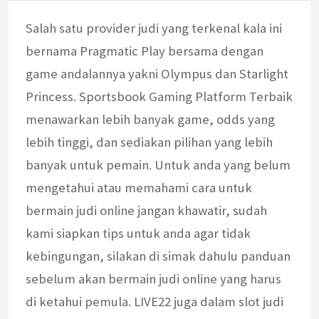
Salah satu provider judi yang terkenal kala ini
bernama Pragmatic Play bersama dengan
game andalannya yakni Olympus dan Starlight
Princess. Sportsbook Gaming Platform Terbaik
menawarkan lebih banyak game, odds yang
lebih tinggi, dan sediakan pilihan yang lebih
banyak untuk pemain. Untuk anda yang belum
mengetahui atau memahami cara untuk
bermain judi online jangan khawatir, sudah
kami siapkan tips untuk anda agar tidak
kebingungan, silakan di simak dahulu panduan
sebelum akan bermain judi online yang harus
di ketahui pemula. LIVE22 juga dalam slot judi