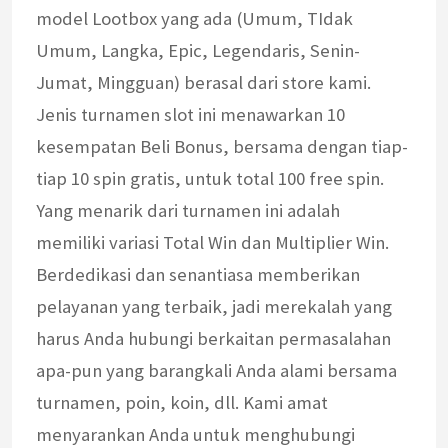
model Lootbox yang ada (Umum, TIdak
Umum, Langka, Epic, Legendaris, Senin-
Jumat, Mingguan) berasal dari store kami.
Jenis turnamen slot ini menawarkan 10
kesempatan Beli Bonus, bersama dengan tiap-
tiap 10 spin gratis, untuk total 100 free spin.
Yang menarik dari turnamen ini adalah
memiliki variasi Total Win dan Multiplier Win.
Berdedikasi dan senantiasa memberikan
pelayanan yang terbaik, jadi merekalah yang
harus Anda hubungi berkaitan permasalahan
apa-pun yang barangkali Anda alami bersama
turnamen, poin, koin, dll. Kami amat
menyarankan Anda untuk menghubungi