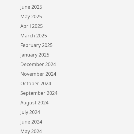
June 2025
May 2025
April 2025
March 2025
February 2025
January 2025
December 2024
November 2024
October 2024
September 2024
August 2024
July 2024
June 2024
May 2024