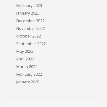
February 2023
January 2023
December 2022
November 2022
October 2022
September 2022
May 2022
April 2022
March 2022
February 2022
January 2020