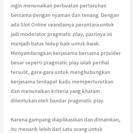
ingin menunaikan perbuatan pertaruhan
bersama dengan nyaman dan tenang. Dengan
ada Slot Online seandainya perantara untuk
jadi moderator pragmatic play, pastinya ini
menjadi batas hidup baik untuk Awak.
Menyambungkan kerjasama bersama provider
besar seperti pragmatic play ialah perihal
tersulit, gara-gara untuk menghubungkan
kerjasama terdapat kudu memperturutkan
dan menunaikan kriteria yang khatam
ditentukan oleh bandar pragmatic play.
Karena gampang diaplikasikan dan dimainkan,
itu menarik lebih dari satu orang untuk