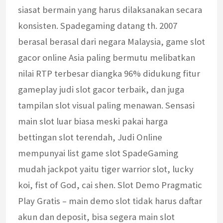
siasat bermain yang harus dilaksanakan secara
konsisten. Spadegaming datang th. 2007
berasal berasal dari negara Malaysia, game slot
gacor online Asia paling bermutu melibatkan
nilai RTP terbesar diangka 96% didukung fitur
gameplay judi slot gacor terbaik, dan juga
tampilan slot visual paling menawan. Sensasi
main slot luar biasa meski pakai harga
bettingan slot terendah, Judi Online
mempunyai list game slot SpadeGaming
mudah jackpot yaitu tiger warrior slot, lucky
koi, fist of God, cai shen. Slot Demo Pragmatic
Play Gratis – main demo slot tidak harus daftar
akun dan deposit, bisa segera main slot