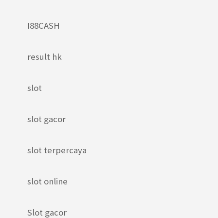
I88CASH
result hk
slot
slot gacor
slot terpercaya
slot online
Slot gacor