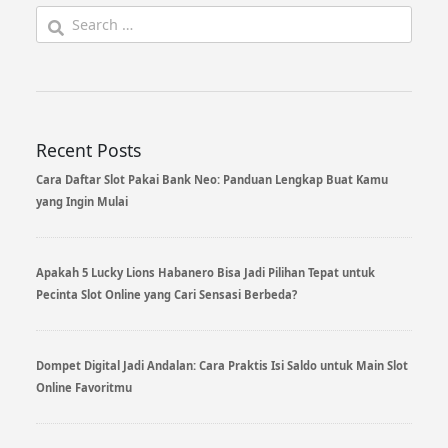
Search
for:
Recent Posts
Cara Daftar Slot Pakai Bank Neo: Panduan Lengkap Buat Kamu
yang Ingin Mulai
Apakah 5 Lucky Lions Habanero Bisa Jadi Pilihan Tepat untuk
Pecinta Slot Online yang Cari Sensasi Berbeda?
Dompet Digital Jadi Andalan: Cara Praktis Isi Saldo untuk Main Slot
Online Favoritmu