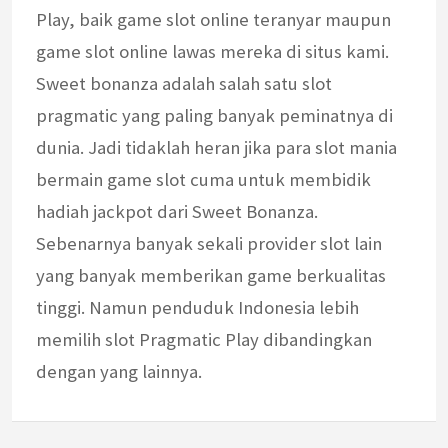
Play, baik game slot online teranyar maupun
game slot online lawas mereka di situs kami.
Sweet bonanza adalah salah satu slot
pragmatic yang paling banyak peminatnya di
dunia. Jadi tidaklah heran jika para slot mania
bermain game slot cuma untuk membidik
hadiah jackpot dari Sweet Bonanza.
Sebenarnya banyak sekali provider slot lain
yang banyak memberikan game berkualitas
tinggi. Namun penduduk Indonesia lebih
memilih slot Pragmatic Play dibandingkan
dengan yang lainnya.