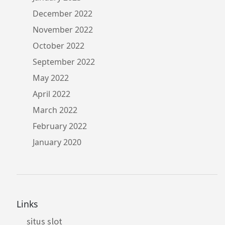
December 2022
November 2022
October 2022
September 2022
May 2022
April 2022
March 2022
February 2022
January 2020
Links
situs slot