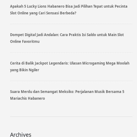
Apakah 5 Lucky Lions Habanero Bisa Jadi Pilihan Tepat untuk Pecinta
Slot Online yang Cari Sensasi Berbeda?
Dompet Digital Jadi Andalan: Cara Praktis Isi Saldo untuk Main Slot
Online Favoritmu
Cerita di Balik Jackpot Legendaris: Ulasan Microgaming Mega Moolah
yang Bikin Ngiler
Suara Merdu dan Semangat Meksiko: Perjalanan Musik Bersama 5
Mariachis Habanero
Archives