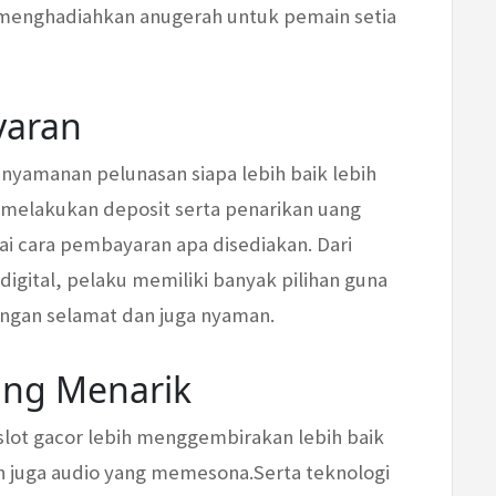
 menghadiahkan anugerah untuk pemain setia
aran
nyamanan pelunasan siapa lebih baik lebih
u melakukan deposit serta penarikan uang
ai cara pembayaran apa disediakan. Dari
igital, pelaku memiliki banyak pilihan guna
gan selamat dan juga nyaman.
yang Menarik
slot gacor lebih menggembirakan lebih baik
n juga audio yang memesona.Serta teknologi