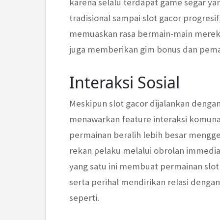
karena selalu terdapat game segar ya
tradisional sampai slot gacor progresi
memuaskan rasa bermain-main mereka. 
juga memberikan gim bonus dan pemasa
Interaksi Sosial
Meskipun slot gacor dijalankan dengan
menawarkan feature interaksi komun
permainan beralih lebih besar mengg
rekan pelaku melalui obrolan immedi
yang satu ini membuat permainan slot 
serta perihal mendirikan relasi dengan
seperti.