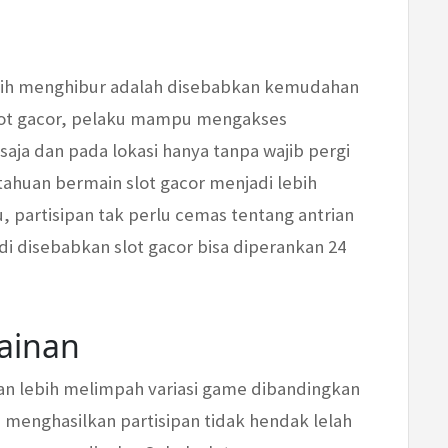
lebih menghibur adalah disebabkan kemudahan
lot gacor, pelaku mampu mengakses
 saja dan pada lokasi hanya tanpa wajib pergi
tahuan bermain slot gacor menjadi lebih
u, partisipan tak perlu cemas tentang antrian
i disebabkan slot gacor bisa diperankan 24
ainan
an lebih melimpah variasi game dibandingkan
tu menghasilkan partisipan tidak hendak lelah