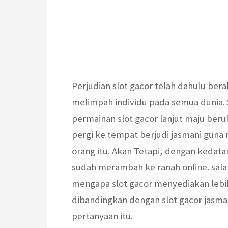
Perjudian slot gacor telah dahulu bera
melimpah individu pada semua dunia. S
permainan slot gacor lanjut maju beru
pergi ke tempat berjudi jasmani guna
orang itu. Akan Tetapi, dengan kedatang
sudah merambah ke ranah online. salah 
mengapa slot gacor menyediakan lebi
dibandingkan dengan slot gacor jasman
pertanyaan itu.