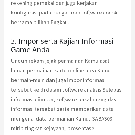
rekening pemakai dan juga kerjakan
konfigurasi pada pengaturan software cocok
bersama pilihan Engkau.
3. Impor serta Kajian Informasi
Game Anda
Unduh rekam jejak permainan Kamu asal
laman permainan kartu on line area Kamu
bermain-main dan juga impor informasi
tersebut ke di dalam software analisis.Selepas
informasi diimpor, software bakal mengulas
informasi tersebut serta memberikan data
mengenai data permainan Kamu,
SABA303
mirip tingkat kejayaan, prosentase