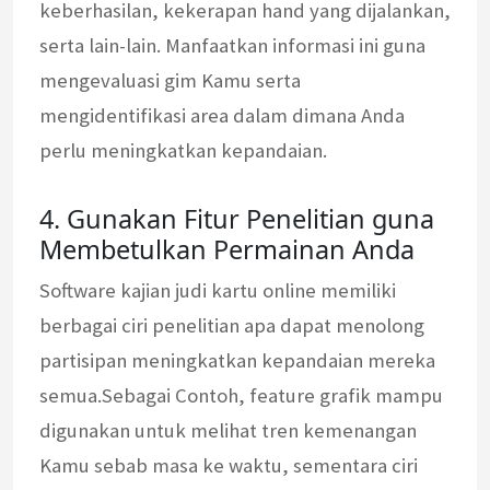
keberhasilan, kekerapan hand yang dijalankan,
serta lain-lain. Manfaatkan informasi ini guna
mengevaluasi gim Kamu serta
mengidentifikasi area dalam dimana Anda
perlu meningkatkan kepandaian.
4. Gunakan Fitur Penelitian guna
Membetulkan Permainan Anda
Software kajian judi kartu online memiliki
berbagai ciri penelitian apa dapat menolong
partisipan meningkatkan kepandaian mereka
semua.Sebagai Contoh, feature grafik mampu
digunakan untuk melihat tren kemenangan
Kamu sebab masa ke waktu, sementara ciri