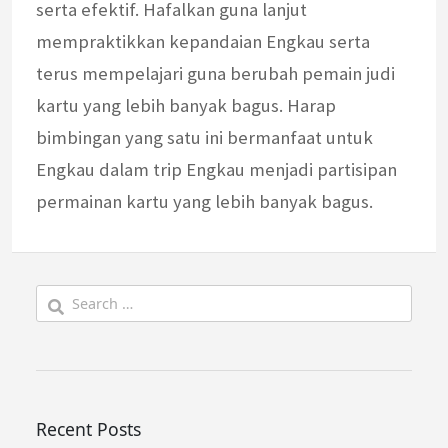
serta efektif. Hafalkan guna lanjut
mempraktikkan kepandaian Engkau serta
terus mempelajari guna berubah pemain judi
kartu yang lebih banyak bagus. Harap
bimbingan yang satu ini bermanfaat untuk
Engkau dalam trip Engkau menjadi partisipan
permainan kartu yang lebih banyak bagus.
Search
for:
Recent Posts