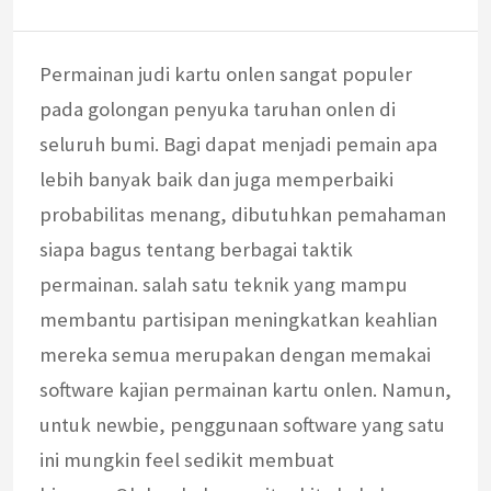
Permainan judi kartu onlen sangat populer
pada golongan penyuka taruhan onlen di
seluruh bumi. Bagi dapat menjadi pemain apa
lebih banyak baik dan juga memperbaiki
probabilitas menang, dibutuhkan pemahaman
siapa bagus tentang berbagai taktik
permainan. salah satu teknik yang mampu
membantu partisipan meningkatkan keahlian
mereka semua merupakan dengan memakai
software kajian permainan kartu onlen. Namun,
untuk newbie, penggunaan software yang satu
ini mungkin feel sedikit membuat