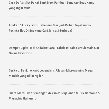
Cara Daftar Slot Pakai Bank Neo: Panduan Lengkap Buat Kamu
yang Ingin Mulai
Apakah 5 Lucky Lions Habanero Bisa Jadi Pilihan Tepat untuk
Pecinta Slot Online yang Cari Sensasi Berbeda?
Dompet Digital Jadi Andalan: Cara Praktis Isi Saldo untuk Main Slot
Online Favoritmu
Cerita di Balik Jackpot Legendaris: Ulasan Microgaming Mega
Moolah yang Bikin Ngiler
Suara Merdu dan Semangat Meksiko: Perjalanan Musik Bersama 5
Mariachis Habanero