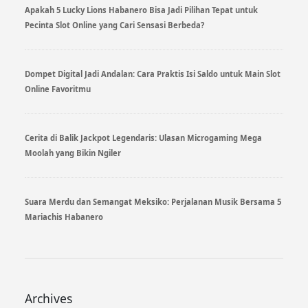
Apakah 5 Lucky Lions Habanero Bisa Jadi Pilihan Tepat untuk
Pecinta Slot Online yang Cari Sensasi Berbeda?
Dompet Digital Jadi Andalan: Cara Praktis Isi Saldo untuk Main Slot
Online Favoritmu
Cerita di Balik Jackpot Legendaris: Ulasan Microgaming Mega
Moolah yang Bikin Ngiler
Suara Merdu dan Semangat Meksiko: Perjalanan Musik Bersama 5
Mariachis Habanero
Archives