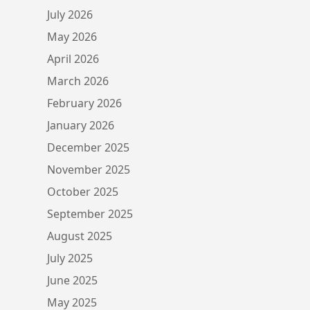
July 2026
May 2026
April 2026
March 2026
February 2026
January 2026
December 2025
November 2025
October 2025
September 2025
August 2025
July 2025
June 2025
May 2025