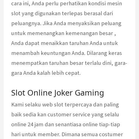
cara ini, Anda perlu perhatikan kondisi mesin
slot yang digunakan terlepas berasal dari
peluangnya. Jika Anda menyaksikan peluang
untuk memenangkan kemenangan besar ,
Anda dapat menaikkan taruhan Anda untuk
menambah keuntungan Anda. Dilarang keras
menempatkan taruhan besar terlalu dini, gara-
gara Anda kalah lebih cepat.
Slot Online Joker Gaming
Kami selaku web slot terpercaya dan paling
baik sedia kan customer service yang selalu
online 24 jam dan senantiasa online tiap-tiap
hari untuk member. Dimana semua costumer