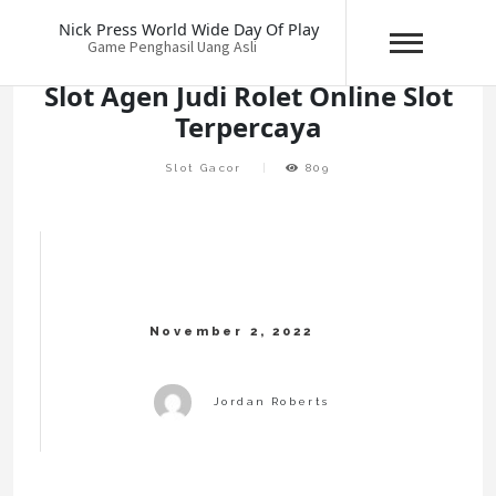
Skip
Nick Press World Wide Day Of Play
to
Game Penghasil Uang Asli
content
Slot Agen Judi Rolet Online Slot
Terpercaya
Slot Gacor
809