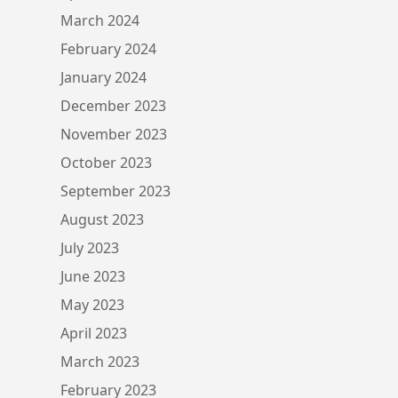
March 2024
February 2024
January 2024
December 2023
November 2023
October 2023
September 2023
August 2023
July 2023
June 2023
May 2023
April 2023
March 2023
February 2023