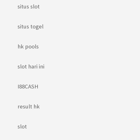
situs slot
situs togel
hk pools
slot hari ini
I88CASH
result hk
slot