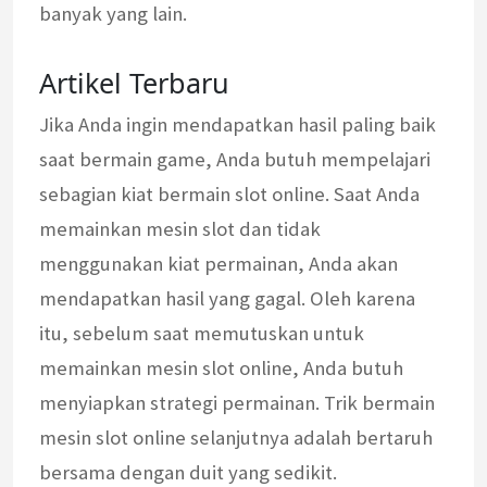
banyak yang lain.
Artikel Terbaru
Jika Anda ingin mendapatkan hasil paling baik
saat bermain game, Anda butuh mempelajari
sebagian kiat bermain slot online. Saat Anda
memainkan mesin slot dan tidak
menggunakan kiat permainan, Anda akan
mendapatkan hasil yang gagal. Oleh karena
itu, sebelum saat memutuskan untuk
memainkan mesin slot online, Anda butuh
menyiapkan strategi permainan. Trik bermain
mesin slot online selanjutnya adalah bertaruh
bersama dengan duit yang sedikit.