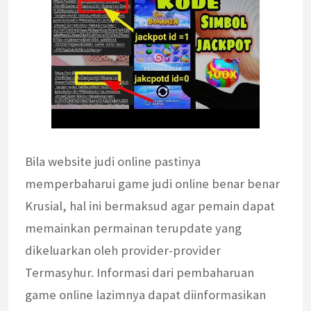
Bila website judi online pastinya
memperbaharui game judi online benar benar
Krusial, hal ini bermaksud agar pemain dapat
memainkan permainan terupdate yang
dikeluarkan oleh provider-provider
Termasyhur. Informasi dari pembaharuan
game online lazimnya dapat diinformasikan