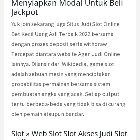
Menyiapkan Modal Untuk Beli
Jackpot
Yuk join sekarang juga Situs Judi Slot Online
Bet Kecil Uang Asli Terbaik 2022 bersama
dengan proses deposit serta withdraw
Tercepat diantara website Agen Judi Online
lainnya. Dilansir dari Wikipedia, game slot
adalah sebuah mesin yang menciptakan
probabilitas permainan bersama sistem
pembuatan angka yang acak. Setiap output
tentu berbeda-beda yang tidak bisa di curangi
oleh pemain ataupun bandar.
Slot » Web Slot Slot Akses Judi Slot