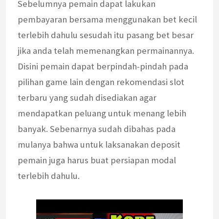
Sebelumnya pemain dapat lakukan
pembayaran bersama menggunakan bet kecil
terlebih dahulu sesudah itu pasang bet besar
jika anda telah memenangkan permainannya.
Disini pemain dapat berpindah-pindah pada
pilihan game lain dengan rekomendasi slot
terbaru yang sudah disediakan agar
mendapatkan peluang untuk menang lebih
banyak. Sebenarnya sudah dibahas pada
mulanya bahwa untuk laksanakan deposit
pemain juga harus buat persiapan modal
terlebih dahulu.