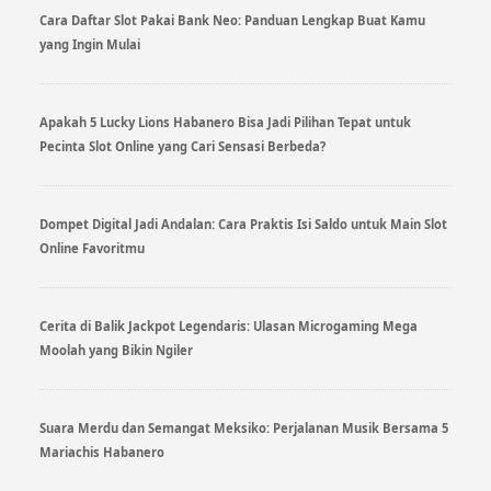
Cara Daftar Slot Pakai Bank Neo: Panduan Lengkap Buat Kamu
yang Ingin Mulai
Apakah 5 Lucky Lions Habanero Bisa Jadi Pilihan Tepat untuk
Pecinta Slot Online yang Cari Sensasi Berbeda?
Dompet Digital Jadi Andalan: Cara Praktis Isi Saldo untuk Main Slot
Online Favoritmu
Cerita di Balik Jackpot Legendaris: Ulasan Microgaming Mega
Moolah yang Bikin Ngiler
Suara Merdu dan Semangat Meksiko: Perjalanan Musik Bersama 5
Mariachis Habanero