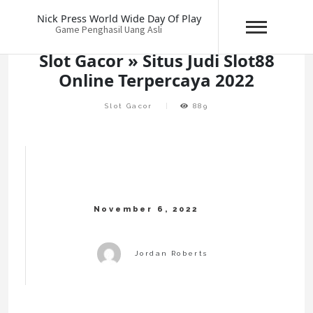
Skip
Nick Press World Wide Day Of Play
to
Game Penghasil Uang Asli
content
Slot Gacor » Situs Judi Slot88
Online Terpercaya 2022
Slot Gacor
889