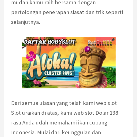
mudah kamu raih bersama dengan
pertolongan penerapan siasat dan trik seperti
selanjutnya.
Dari semua ulasan yang telah kami web slot
Slot uraikan di atas, kami web slot Dolar 138
rasa Anda udah memahami ikan cupang
Indonesia. Mulai dari keunggulan dan