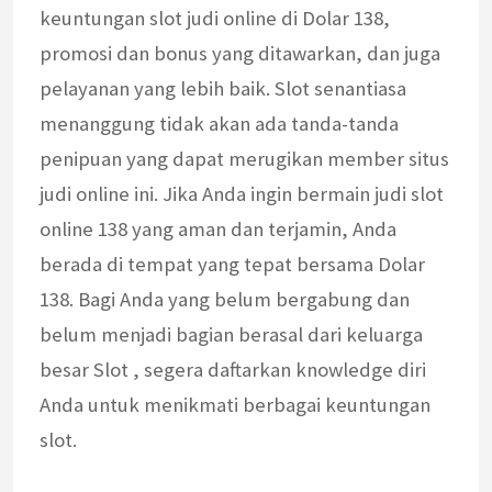
keuntungan slot judi online di Dolar 138,
promosi dan bonus yang ditawarkan, dan juga
pelayanan yang lebih baik. Slot senantiasa
menanggung tidak akan ada tanda-tanda
penipuan yang dapat merugikan member situs
judi online ini. Jika Anda ingin bermain judi slot
online 138 yang aman dan terjamin, Anda
berada di tempat yang tepat bersama Dolar
138. Bagi Anda yang belum bergabung dan
belum menjadi bagian berasal dari keluarga
besar Slot , segera daftarkan knowledge diri
Anda untuk menikmati berbagai keuntungan
slot.