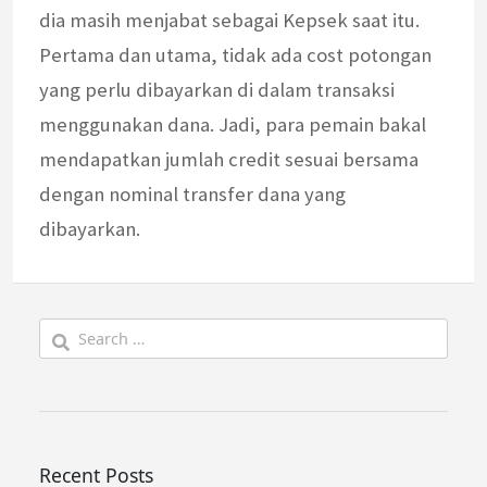
dia masih menjabat sebagai Kepsek saat itu.
Pertama dan utama, tidak ada cost potongan
yang perlu dibayarkan di dalam transaksi
menggunakan dana. Jadi, para pemain bakal
mendapatkan jumlah credit sesuai bersama
dengan nominal transfer dana yang
dibayarkan.
Search
for:
Recent Posts