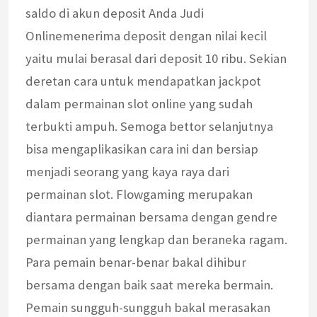
saldo di akun deposit Anda Judi
Onlinemenerima deposit dengan nilai kecil
yaitu mulai berasal dari deposit 10 ribu. Sekian
deretan cara untuk mendapatkan jackpot
dalam permainan slot online yang sudah
terbukti ampuh. Semoga bettor selanjutnya
bisa mengaplikasikan cara ini dan bersiap
menjadi seorang yang kaya raya dari
permainan slot. Flowgaming merupakan
diantara permainan bersama dengan gendre
permainan yang lengkap dan beraneka ragam.
Para pemain benar-benar bakal dihibur
bersama dengan baik saat mereka bermain.
Pemain sungguh-sungguh bakal merasakan