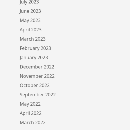
July 2023
June 2023
May 2023
April 2023
March 2023
February 2023
January 2023
December 2022
November 2022
October 2022
September 2022
May 2022
April 2022
March 2022