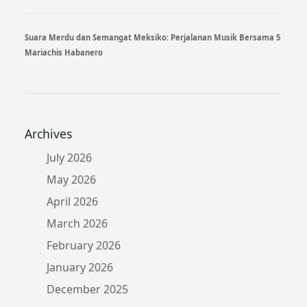
Suara Merdu dan Semangat Meksiko: Perjalanan Musik Bersama 5
Mariachis Habanero
Archives
July 2026
May 2026
April 2026
March 2026
February 2026
January 2026
December 2025