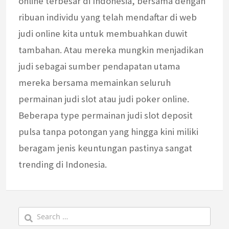
online terbesar di Indonesia, bersama dengan
ribuan individu yang telah mendaftar di web
judi online kita untuk membuahkan duwit
tambahan. Atau mereka mungkin menjadikan
judi sebagai sumber pendapatan utama
mereka bersama memainkan seluruh
permainan judi slot atau judi poker online.
Beberapa type permainan judi slot deposit
pulsa tanpa potongan yang hingga kini miliki
beragam jenis keuntungan pastinya sangat
trending di Indonesia.
Search
for: