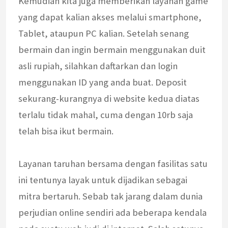
Kemudian kita juga memberikan layanan game
yang dapat kalian akses melalui smartphone,
Tablet, ataupun PC kalian. Setelah senang
bermain dan ingin bermain menggunakan duit
asli rupiah, silahkan daftarkan dan login
menggunakan ID yang anda buat. Deposit
sekurang-kurangnya di website kedua diatas
terlalu tidak mahal, cuma dengan 10rb saja
telah bisa ikut bermain.
Layanan taruhan bersama dengan fasilitas satu
ini tentunya layak untuk dijadikan sebagai
mitra bertaruh. Sebab tak jarang dalam dunia
perjudian online sendiri ada beberapa kendala