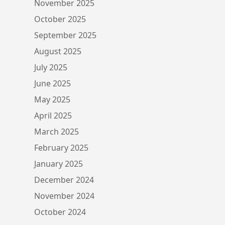
November 2025
October 2025
September 2025
August 2025
July 2025
June 2025
May 2025
April 2025
March 2025
February 2025
January 2025
December 2024
November 2024
October 2024