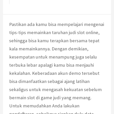
Pastikan ada kamu bisa mempelajari mengenai
tips-tips memainkan taruhan judi slot online,
sehingga bisa kamu terapkan bersama tepat
kala memainkannya. Dengan demikian,
kesempatan untuk menampung juga selalu
terbuka lebar apalagi kamu bisa menjauhi
kekalahan. Keberadaan akun demo tersebut
bisa dimanfaatkan sebagai ajang latihan
sekaligus untuk mengasah kekuatan sebelum
bermain slot di game judi yang memang.
Untuk memudahkan Anda lakukan
pendaftaran, sebaiknya siapkan dulu data