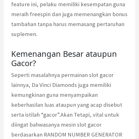
feature ini, pelaku memiliki kesempatan guna
meraih freespin dan juga memenangkan bonus
tambahan tanpa harus memasang pertaruhan
suplemen.
Kemenangan Besar ataupun
Gacor?
Seperti masalahnya permainan slot gacor
lainnya, Da Vinci Diamonds juga memiliki
kemungkinan guna menyampaikan
keberhasilan luas ataupun yang acap disebut
serta istilah “gacor”.Akan Tetapi, vital untuk
diingat bahwasanya mesin slot gacor
berdasarkan RANDOM NUMBER GENERATOR