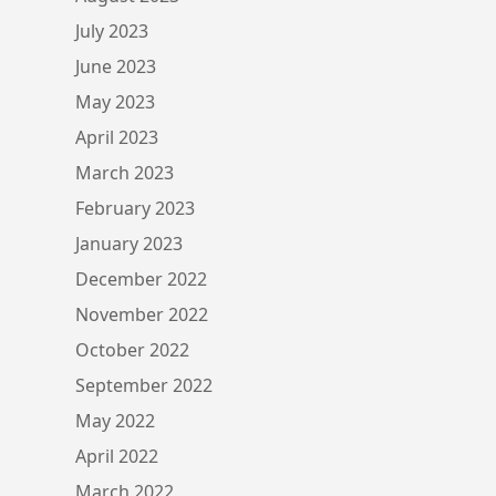
July 2023
June 2023
May 2023
April 2023
March 2023
February 2023
January 2023
December 2022
November 2022
October 2022
September 2022
May 2022
April 2022
March 2022