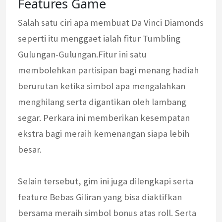
Features Game
Salah satu ciri apa membuat Da Vinci Diamonds
seperti itu menggaet ialah fitur Tumbling
Gulungan-Gulungan.Fitur ini satu
membolehkan partisipan bagi menang hadiah
berurutan ketika simbol apa mengalahkan
menghilang serta digantikan oleh lambang
segar. Perkara ini memberikan kesempatan
ekstra bagi meraih kemenangan siapa lebih
besar.
Selain tersebut, gim ini juga dilengkapi serta
feature Bebas Giliran yang bisa diaktifkan
bersama meraih simbol bonus atas roll. Serta