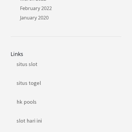
February 2022
January 2020
Links
situs slot
situs togel
hk pools
slot hari ini