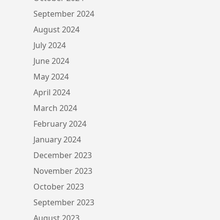
September 2024
August 2024
July 2024
June 2024
May 2024
April 2024
March 2024
February 2024
January 2024
December 2023
November 2023
October 2023
September 2023
August 2023