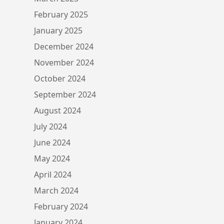
February 2025
January 2025
December 2024
November 2024
October 2024
September 2024
August 2024
July 2024
June 2024
May 2024
April 2024
March 2024
February 2024
January 2024