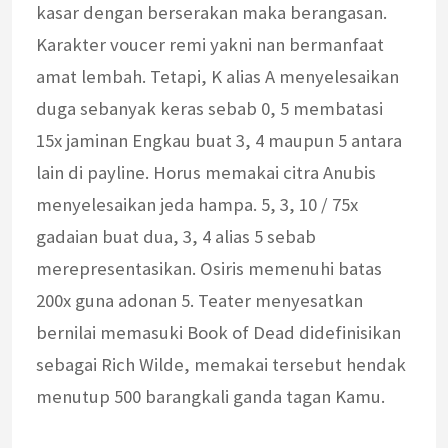
kasar dengan berserakan maka berangasan.
Karakter voucer remi yakni nan bermanfaat
amat lembah. Tetapi, K alias A menyelesaikan
duga sebanyak keras sebab 0, 5 membatasi
15x jaminan Engkau buat 3, 4 maupun 5 antara
lain di payline. Horus memakai citra Anubis
menyelesaikan jeda hampa. 5, 3, 10 / 75x
gadaian buat dua, 3, 4 alias 5 sebab
merepresentasikan. Osiris memenuhi batas
200x guna adonan 5. Teater menyesatkan
bernilai memasuki Book of Dead didefinisikan
sebagai Rich Wilde, memakai tersebut hendak
menutup 500 barangkali ganda tagan Kamu.