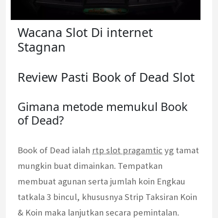
Wacana Slot Di internet
Stagnan
Review Pasti Book of Dead Slot
Gimana metode memukul Book
of Dead?
Book of Dead ialah
rtp slot pragamtic
yg tamat
mungkin buat dimainkan. Tempatkan
membuat agunan serta jumlah koin Engkau
tatkala 3 bincul, khususnya Strip Taksiran Koin
& Koin maka lanjutkan secara pemintalan.