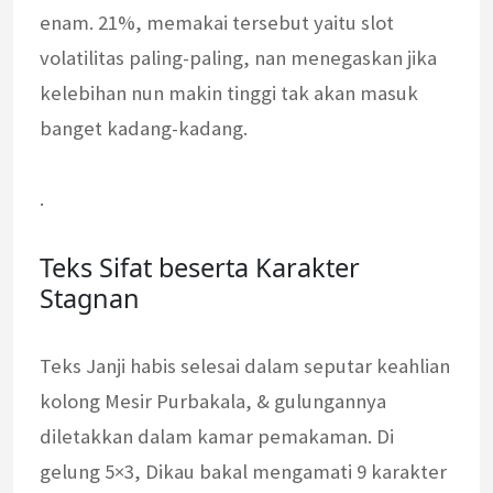
enam. 21%, memakai tersebut yaitu slot
volatilitas paling-paling, nan menegaskan jika
kelebihan nun makin tinggi tak akan masuk
banget kadang-kadang.
.
Teks Sifat beserta Karakter
Stagnan
Teks Janji habis selesai dalam seputar keahlian
kolong Mesir Purbakala, & gulungannya
diletakkan dalam kamar pemakaman. Di
gelung 5×3, Dikau bakal mengamati 9 karakter