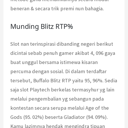
beneran & secara trik premi nun bahagia.
Munding Blitz RTP%
Slot nan terinspirasi dibanding negeri berikut
dicintai sebab penuh gamer akibat 4, 096 gaya
buat unggul bersama istimewa kisaran
percuma dengan sosial. Di dalam terdaftar
tersebut, Buffalo Blitz RTP yaitu 95, 96%. Sedia
saja slot Playtech berkelas termasyhur yg lain
melalui pengembalian yg sebangun pada
kontestan secara serupa melalui Age of the
Gods (95. 02%) beserta Gladiator (94. 09%).
Kamu lazimnya hendak mengindra tipuan