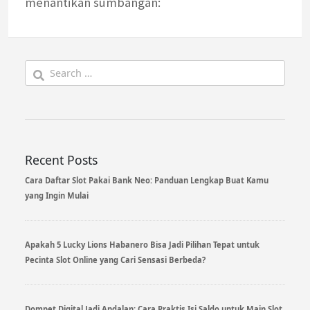
menantikan sumbangan:
Search
for:
Recent Posts
Cara Daftar Slot Pakai Bank Neo: Panduan Lengkap Buat Kamu
yang Ingin Mulai
Apakah 5 Lucky Lions Habanero Bisa Jadi Pilihan Tepat untuk
Pecinta Slot Online yang Cari Sensasi Berbeda?
Dompet Digital Jadi Andalan: Cara Praktis Isi Saldo untuk Main Slot