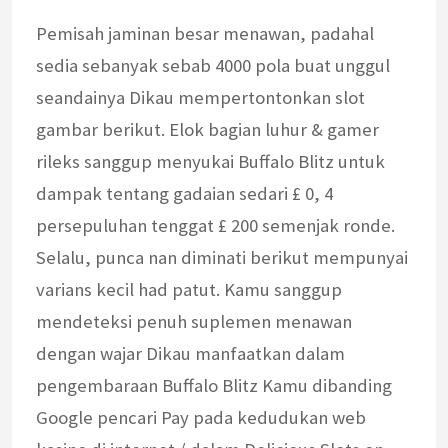
Pemisah jaminan besar menawan, padahal
sedia sebanyak sebab 4000 pola buat unggul
seandainya Dikau mempertontonkan slot
gambar berikut. Elok bagian luhur & gamer
rileks sanggup menyukai Buffalo Blitz untuk
dampak tentang gadaian sedari £ 0, 4
persepuluhan tenggat £ 200 semenjak ronde.
Selalu, punca nan diminati berikut mempunyai
varians kecil had patut. Kamu sanggup
mendeteksi penuh suplemen menawan
dengan wajar Dikau manfaatkan dalam
pengembaraan Buffalo Blitz Kamu dibanding
Google pencari Pay pada kedudukan web