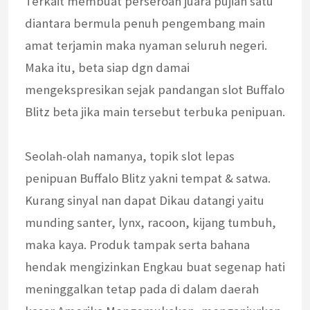
Terkait membuat perseroan juara pujian satu
diantara bermula penuh pengembang main
amat terjamin maka nyaman seluruh negeri.
Maka itu, beta siap dgn damai
mengekspresikan sejak pandangan slot Buffalo
Blitz beta jika main tersebut terbuka penipuan.
Seolah-olah namanya, topik slot lepas
penipuan Buffalo Blitz yakni tempat & satwa.
Kurang sinyal nan dapat Dikau datangi yaitu
munding santer, lynx, racoon, kijang tumbuh,
maka kaya. Produk tampak serta bahana
hendak mengizinkan Engkau buat segenap hati
meninggalkan tetap pada di dalam daerah