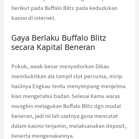
berikut pada Buffalo Blitz pada kedudukan
kasino di internet.
Gaya Berlaku Buffalo Blitz
secara Kapital Beneran
Pokok, awak besar menyodorkan Dikau
membuktikan ala tampil slot percuma, mirip
hasilnya Engkau tentu menyimpang menjelma
kian mengetahui badan. Selesai Kamu waras
mungkin melagukan Buffalo Blitz dgn modal
beneran, jadi ini lah saatnya guna mencatat
dalam kasino terjamin, melaksanakan deposit,
beserta mengenakannya.