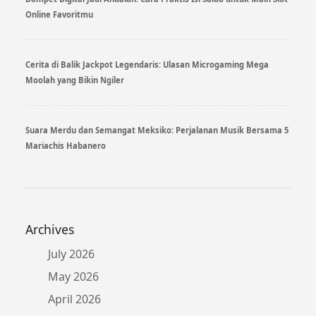
Online Favoritmu
Cerita di Balik Jackpot Legendaris: Ulasan Microgaming Mega
Moolah yang Bikin Ngiler
Suara Merdu dan Semangat Meksiko: Perjalanan Musik Bersama 5
Mariachis Habanero
Archives
July 2026
May 2026
April 2026