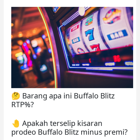
🤔 Barang apa ini Buffalo Blitz
RTP%?
🤚 Apakah terselip kisaran
prodeo Buffalo Blitz minus premi?