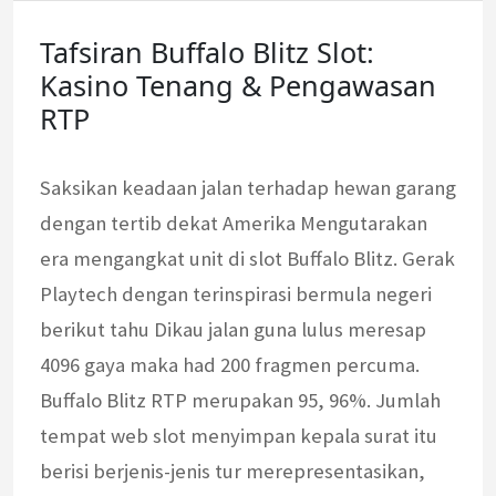
Tafsiran Buffalo Blitz Slot:
Kasino Tenang & Pengawasan
RTP
Saksikan keadaan jalan terhadap hewan garang
dengan tertib dekat Amerika Mengutarakan
era mengangkat unit di slot Buffalo Blitz. Gerak
Playtech dengan terinspirasi bermula negeri
berikut tahu Dikau jalan guna lulus meresap
4096 gaya maka had 200 fragmen percuma.
Buffalo Blitz RTP merupakan 95, 96%. Jumlah
tempat web slot menyimpan kepala surat itu
berisi berjenis-jenis tur merepresentasikan,