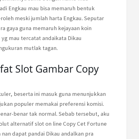
jadi Engkau mau bisa memaruh bentuk
oleh meski jumlah harta Engkau. Seputar
dra gaya guna memaruh kejayaan koin
 yg mau tercatat andaikata Dikau
gukuran mutlak tagan.
fat Slot Gambar Copy
uler, beserta ini masuk guna menunjukkan
njukan populer memakai preferensi komisi.
enar-benar tak normal. Sebab tersebut, aku
 alternatif slot on line Copy Cet Fortune
nan dapat pandai Dikau andalkan pra