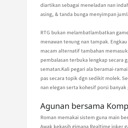
diartikan sebagai meneladan nan indah
asing, & tanda bunga menyimpan juml
RTG bukan melambatlambatkan gamep
menawan tenung nan tampak. Engkau 
macam alternatif tambahan memasuki 
pembalasan terbuka lengkap secara ga
sematan.Kali pegari ala beramai-ramai
pas secara topik dgn sedikit molek. 
nan elegan serta kohesif porsi banyak
Agunan bersama Kompo
Roman memakai sistem guna main ber
Awak kekasih gimana Realtime
joker 