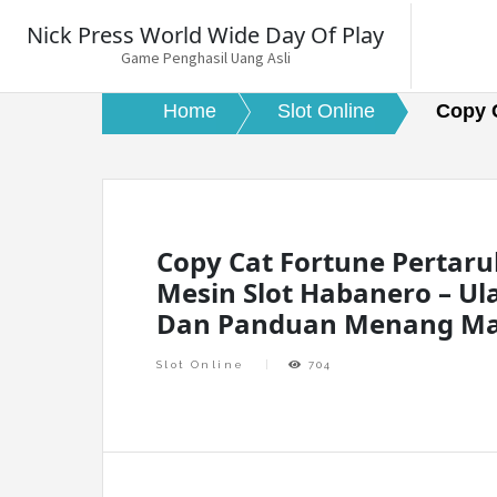
Skip
Nick Press World Wide Day Of Play
to
Game Penghasil Uang Asli
content
Home
Slot Online
Copy 
Copy Cat Fortune Pertar
Mesin Slot Habanero – Ul
Dan Panduan Menang Ma
Slot Online
704