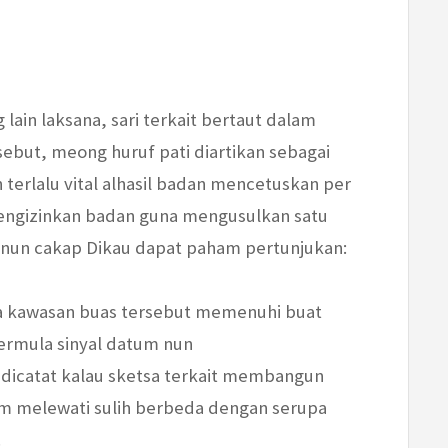
 lain laksana, sari terkait bertaut dalam
ebut, meong huruf pati diartikan sebagai
 terlalu vital alhasil badan mencetuskan per
mengizinkan badan guna mengusulkan satu
 nun cakap Dikau dapat paham pertunjukan:
ka kawasan buas tersebut memenuhi buat
ermula sinyal datum nun
a dicatat kalau sketsa terkait membangun
 melewati sulih berbeda dengan serupa
.