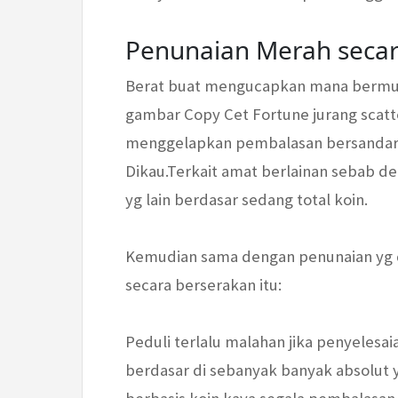
Penunaian Merah seca
Berat buat mengucapkan mana bermula
gambar Copy Cet Fortune jurang scatt
menggelapkan pembalasan bersandarka
Dikau.Terkait amat berlainan sebab den
yg lain berdasar sedang total koin.
Kemudian sama dengan penunaian yg
secara berserakan itu:
Peduli terlalu malahan jika penyeles
berdasar di sebanyak banyak absolut 