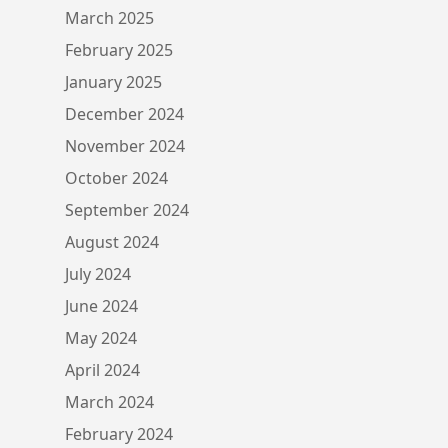
March 2025
February 2025
January 2025
December 2024
November 2024
October 2024
September 2024
August 2024
July 2024
June 2024
May 2024
April 2024
March 2024
February 2024