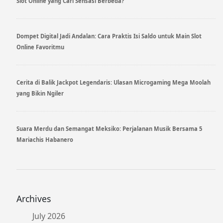
Slot Online yang Cari Sensasi Berbeda?
Dompet Digital Jadi Andalan: Cara Praktis Isi Saldo untuk Main Slot
Online Favoritmu
Cerita di Balik Jackpot Legendaris: Ulasan Microgaming Mega Moolah
yang Bikin Ngiler
Suara Merdu dan Semangat Meksiko: Perjalanan Musik Bersama 5
Mariachis Habanero
Archives
July 2026