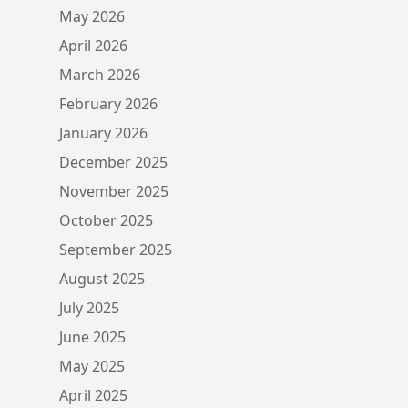
May 2026
April 2026
March 2026
February 2026
January 2026
December 2025
November 2025
October 2025
September 2025
August 2025
July 2025
June 2025
May 2025
April 2025