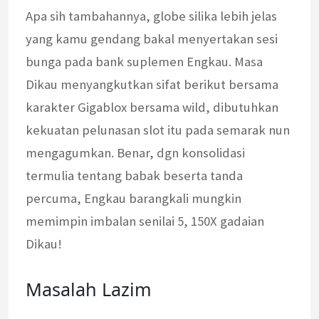
Apa sih tambahannya, globe silika lebih jelas
yang kamu gendang bakal menyertakan sesi
bunga pada bank suplemen Engkau. Masa
Dikau menyangkutkan sifat berikut bersama
karakter Gigablox bersama wild, dibutuhkan
kekuatan pelunasan slot itu pada semarak nun
mengagumkan. Benar, dgn konsolidasi
termulia tentang babak beserta tanda
percuma, Engkau barangkali mungkin
memimpin imbalan senilai 5, 150X gadaian
Dikau!
Masalah Lazim