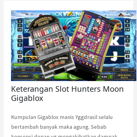
Keterangan Slot Hunters Moon
Gigablox
Kumpulan Gigablox manis Yggdrasil selalu
bertambah banyak maka agung. Sebab
konsepsi depan yg mengakibatkan dampak