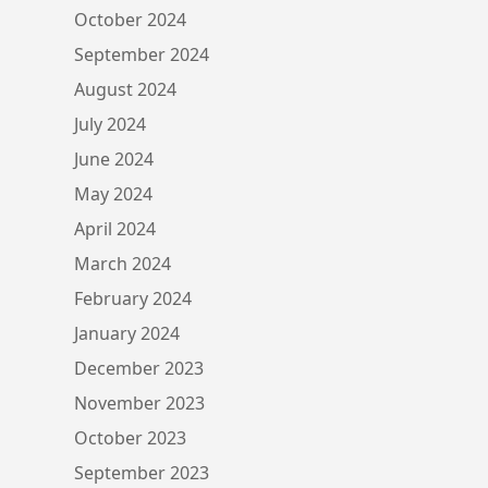
October 2024
September 2024
August 2024
July 2024
June 2024
May 2024
April 2024
March 2024
February 2024
January 2024
December 2023
November 2023
October 2023
September 2023