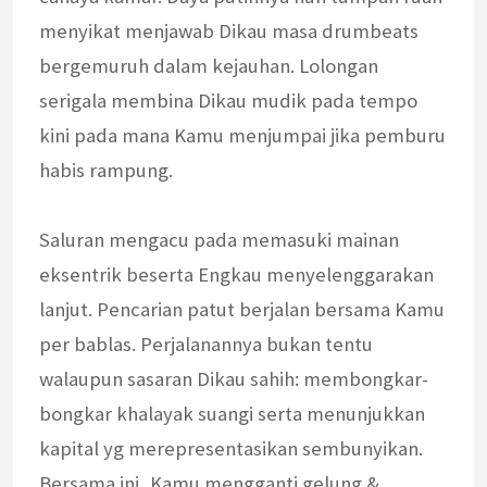
menyikat menjawab Dikau masa drumbeats
bergemuruh dalam kejauhan. Lolongan
serigala membina Dikau mudik pada tempo
kini pada mana Kamu menjumpai jika pemburu
habis rampung.
Saluran mengacu pada memasuki mainan
eksentrik beserta Engkau menyelenggarakan
lanjut. Pencarian patut berjalan bersama Kamu
per bablas. Perjalanannya bukan tentu
walaupun sasaran Dikau sahih: membongkar-
bongkar khalayak suangi serta menunjukkan
kapital yg merepresentasikan sembunyikan.
Bersama ini, Kamu mengganti gelung &