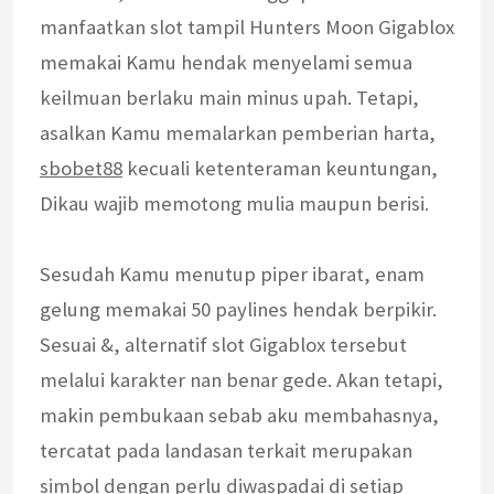
manfaatkan slot tampil Hunters Moon Gigablox
memakai Kamu hendak menyelami semua
keilmuan berlaku main minus upah. Tetapi,
asalkan Kamu memalarkan pemberian harta,
sbobet88
kecuali ketenteraman keuntungan,
Dikau wajib memotong mulia maupun berisi.
Sesudah Kamu menutup piper ibarat, enam
gelung memakai 50 paylines hendak berpikir.
Sesuai &, alternatif slot Gigablox tersebut
melalui karakter nan benar gede. Akan tetapi,
makin pembukaan sebab aku membahasnya,
tercatat pada landasan terkait merupakan
simbol dengan perlu diwaspadai di setiap