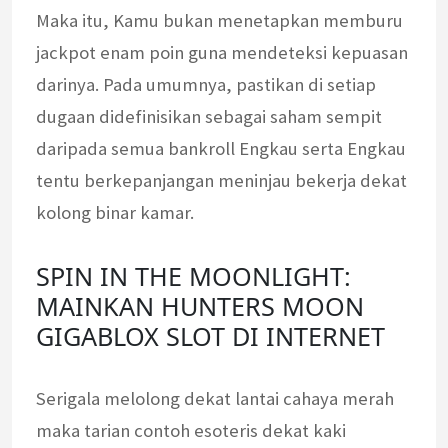
Maka itu, Kamu bukan menetapkan memburu
jackpot enam poin guna mendeteksi kepuasan
darinya. Pada umumnya, pastikan di setiap
dugaan didefinisikan sebagai saham sempit
daripada semua bankroll Engkau serta Engkau
tentu berkepanjangan meninjau bekerja dekat
kolong binar kamar.
SPIN IN THE MOONLIGHT:
MAINKAN HUNTERS MOON
GIGABLOX SLOT DI INTERNET
Serigala melolong dekat lantai cahaya merah
maka tarian contoh esoteris dekat kaki