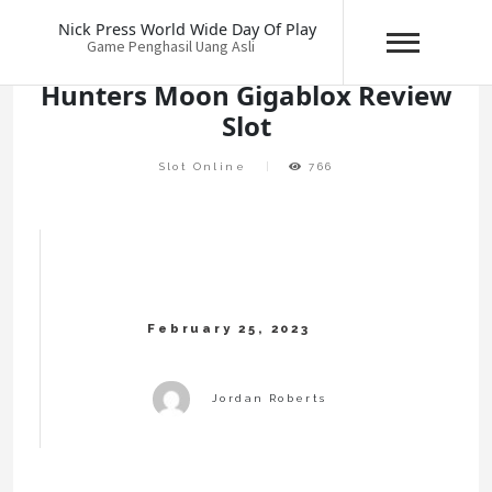
Skip
Nick Press World Wide Day Of Play
to
Game Penghasil Uang Asli
content
Hunters Moon Gigablox Review
Slot
Slot Online
766