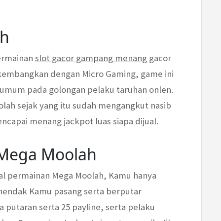
ah
ermainan
slot gacor gampang menang
gacor
Dikembangkan dengan Micro Gaming, game ini
r umum pada golongan pelaku taruhan onlen.
olah sejak yang itu sudah mengangkut nasib
capai menang jackpot luas siapa dijual.
 Mega Moolah
nal permainan Mega Moolah, Kamu hanya
 hendak Kamu pasang serta berputar
 putaran serta 25 payline, serta pelaku