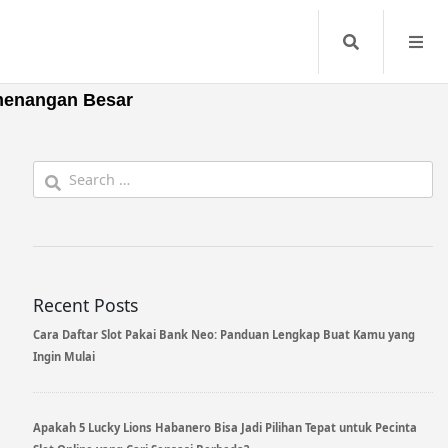
Search
menangan Besar
Search
for:
Recent Posts
Cara Daftar Slot Pakai Bank Neo: Panduan Lengkap Buat Kamu yang
Ingin Mulai
Apakah 5 Lucky Lions Habanero Bisa Jadi Pilihan Tepat untuk Pecinta