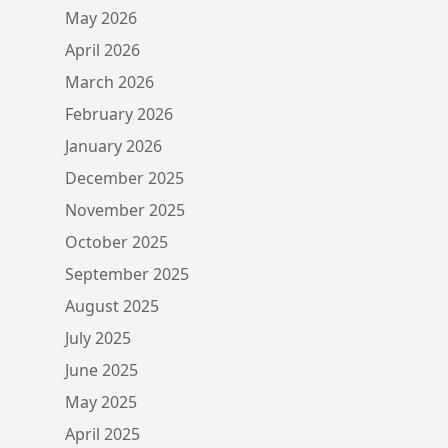
May 2026
April 2026
March 2026
February 2026
January 2026
December 2025
November 2025
October 2025
September 2025
August 2025
July 2025
June 2025
May 2025
April 2025