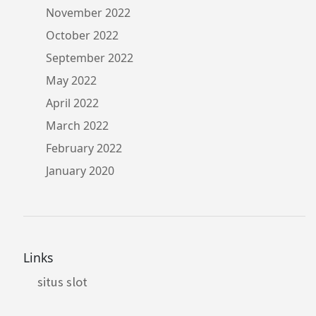
November 2022
October 2022
September 2022
May 2022
April 2022
March 2022
February 2022
January 2020
Links
situs slot