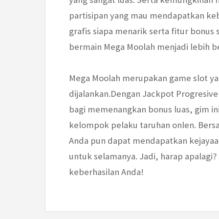
partisipan yang mau mendapatkan kebe
grafis siapa menarik serta fitur bon
bermain Mega Moolah menjadi lebih b
Mega Moolah merupakan game slot ya
dijalankan.Dengan Jackpot Progresive
bagi memenangkan bonus luas, gim ini
kelompok pelaku taruhan onlen. Bersam
Anda pun dapat mendapatkan kejayaa
untuk selamanya. Jadi, harap apalagi
keberhasilan Anda!