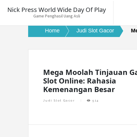
Skip
Nick Press World Wide Day Of Play
to
Game Penghasil Uang Asli
content
Home
Judi Slot Gacor
Me
Mega Moolah Tinjauan 
Slot Online: Rahasia
Kemenangan Besar
Judi Slot Gacor
514