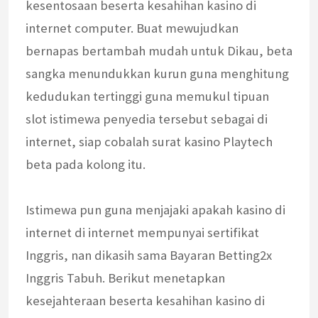
kesentosaan beserta kesahihan kasino di
internet computer. Buat mewujudkan
bernapas bertambah mudah untuk Dikau, beta
sangka menundukkan kurun guna menghitung
kedudukan tertinggi guna memukul tipuan
slot istimewa penyedia tersebut sebagai di
internet, siap cobalah surat kasino Playtech
beta pada kolong itu.
Istimewa pun guna menjajaki apakah kasino di
internet di internet mempunyai sertifikat
Inggris, nan dikasih sama Bayaran Betting2x
Inggris Tabuh. Berikut menetapkan
kesejahteraan beserta kesahihan kasino di