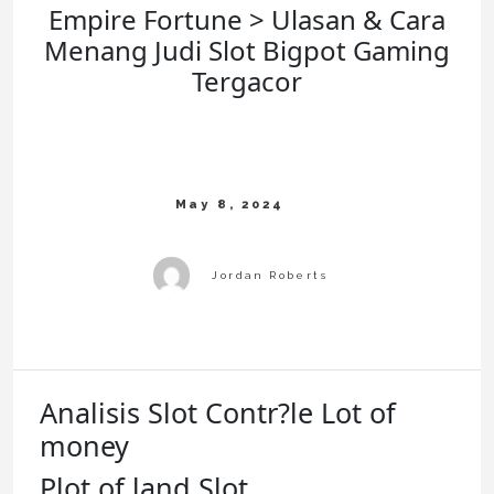
Empire Fortune > Ulasan & Cara
Menang Judi Slot Bigpot Gaming
Tergacor
Analisis Slot Contr?le Lot of
money
Plot of land Slot