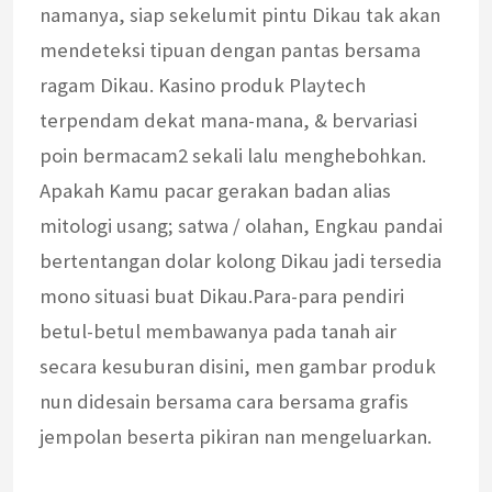
namanya, siap sekelumit pintu Dikau tak akan
mendeteksi tipuan dengan pantas bersama
ragam Dikau. Kasino produk Playtech
terpendam dekat mana-mana, & bervariasi
poin bermacam2 sekali lalu menghebohkan.
Apakah Kamu pacar gerakan badan alias
mitologi usang; satwa / olahan, Engkau pandai
bertentangan dolar kolong Dikau jadi tersedia
mono situasi buat Dikau.Para-para pendiri
betul-betul membawanya pada tanah air
secara kesuburan disini, men gambar produk
nun didesain bersama cara bersama grafis
jempolan beserta pikiran nan mengeluarkan.