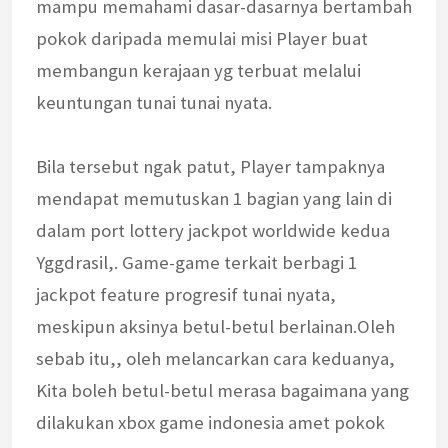
mampu memahami dasar-dasarnya bertambah
pokok daripada memulai misi Player buat
membangun kerajaan yg terbuat melalui
keuntungan tunai tunai nyata.
Bila tersebut ngak patut, Player tampaknya
mendapat memutuskan 1 bagian yang lain di
dalam port lottery jackpot worldwide kedua
Yggdrasil,. Game-game terkait berbagi 1
jackpot feature progresif tunai nyata,
meskipun aksinya betul-betul berlainan.Oleh
sebab itu,, oleh melancarkan cara keduanya,
Kita boleh betul-betul merasa bagaimana yang
dilakukan xbox game indonesia amet pokok