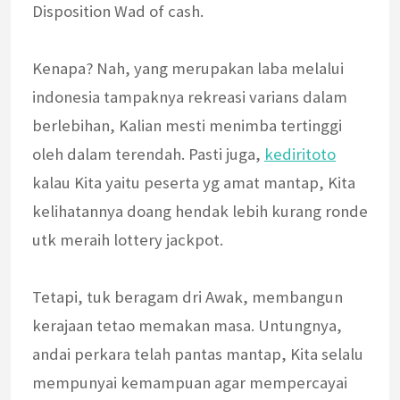
Disposition Wad of cash.
Kenapa? Nah, yang merupakan laba melalui
indonesia tampaknya rekreasi varians dalam
berlebihan, Kalian mesti menimba tertinggi
oleh dalam terendah. Pasti juga,
kediritoto
kalau Kita yaitu peserta yg amat mantap, Kita
kelihatannya doang hendak lebih kurang ronde
utk meraih lottery jackpot.
Tetapi, tuk beragam dri Awak, membangun
kerajaan tetao memakan masa. Untungnya,
andai perkara telah pantas mantap, Kita selalu
mempunyai kemampuan agar mempercayai