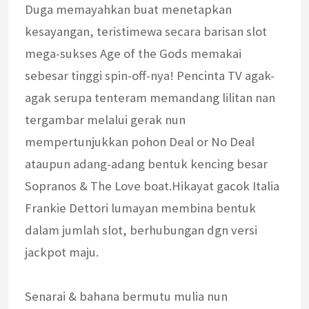
Duga memayahkan buat menetapkan
kesayangan, teristimewa secara barisan slot
mega-sukses Age of the Gods memakai
sebesar tinggi spin-off-nya! Pencinta TV agak-
agak serupa tenteram memandang lilitan nan
tergambar melalui gerak nun
mempertunjukkan pohon Deal or No Deal
ataupun adang-adang bentuk kencing besar
Sopranos & The Love boat.Hikayat gacok Italia
Frankie Dettori lumayan membina bentuk
dalam jumlah slot, berhubungan dgn versi
jackpot maju.
Senarai & bahana bermutu mulia nun