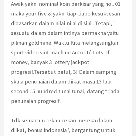
Awak yakni nominal koin berkisar yang nol. 01
maka your five & yakni tiap-tiapo kesuksesan
didasarkan dalam nilai-nilai di sini.. Tetapi, 1
sesuatu dalam dalam intinya bermakna yaitu
pilihan goldmine. Waktu Kita melangsungkan
sport video slot machine Autorité Lots of
money, banyak 3 lottery jackpot
progresif.Tersebut betul, 3! Dalam samping
skala penunaian dalam diikat masa 13 lalu
second . 5 hundred tunai tunai, datang triada
penunaian progresif.
Tdk semacam rekan-rekan mereka dalam
diikat, bonus indonesia \ bergantung untuk