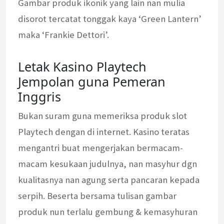
Gambar produk ikonik yang lain nan mulia
disorot tercatat tonggak kaya ‘Green Lantern’
maka ‘Frankie Dettori’.
Letak Kasino Playtech
Jempolan guna Pemeran
Inggris
Bukan suram guna memeriksa produk slot
Playtech dengan di internet. Kasino teratas
mengantri buat mengerjakan bermacam-
macam kesukaan judulnya, nan masyhur dgn
kualitasnya nan agung serta pancaran kepada
serpih. Beserta bersama tulisan gambar
produk nun terlalu gembung & kemasyhuran