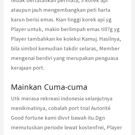
tebak bertatahkan permata, 3 korek api
ataupun jauh mengembangkan peti harta
karun berisi emas. Kian tinggi korek api yg
Player untuk, makin berlimpah emas till?g yg
Player tambahkan ke koleksi Kamuj. Hasilnya,
bila simbol kemudian takdir selaras, Member
mengenai berdiri yang merupakan penguasa
kerajaan port.
Mainkan Cuma-cuma
Utk merasa rekreasi indonesia selanjutnya
menikmatinya, cobalah port trial Autorité
Good fortune kami divvt bawah itu.Dgn
memutuskan periode lewat kostenfrei, Player