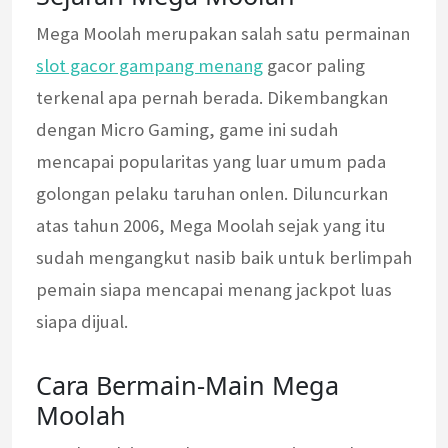
Mega Moolah merupakan salah satu permainan
slot gacor gampang menang
gacor paling
terkenal apa pernah berada. Dikembangkan
dengan Micro Gaming, game ini sudah
mencapai popularitas yang luar umum pada
golongan pelaku taruhan onlen. Diluncurkan
atas tahun 2006, Mega Moolah sejak yang itu
sudah mengangkut nasib baik untuk berlimpah
pemain siapa mencapai menang jackpot luas
siapa dijual.
Cara Bermain-Main Mega
Moolah