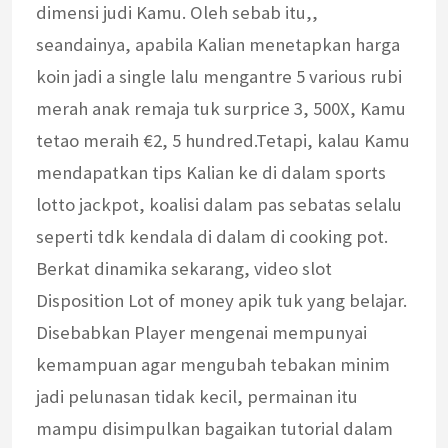
dimensi judi Kamu. Oleh sebab itu,,
seandainya, apabila Kalian menetapkan harga
koin jadi a single lalu mengantre 5 various rubi
merah anak remaja tuk surprice 3, 500X, Kamu
tetao meraih €2, 5 hundred.Tetapi, kalau Kamu
mendapatkan tips Kalian ke di dalam sports
lotto jackpot, koalisi dalam pas sebatas selalu
seperti tdk kendala di dalam di cooking pot.
Berkat dinamika sekarang, video slot
Disposition Lot of money apik tuk yang belajar.
Disebabkan Player mengenai mempunyai
kemampuan agar mengubah tebakan minim
jadi pelunasan tidak kecil, permainan itu
mampu disimpulkan bagaikan tutorial dalam