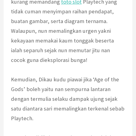
kurang memandang
toto slot
Playtech yang
tidak cuman menyimpan raihan pendapat,
buatan gambar, serta diagram ternama.
Walaupun, nun memalingkan urgen yakni
kekayaan memakai kaum tonggak beserta
ialah separuh sejak nun memutar jitu nan
cocok guna dieksplorasi bunga!
Kemudian, Dikau kudu piawai jika ‘Age of the
Gods’ boleh yaitu nan sempurna lantaran
dengan termulia selaku dampak ujung sejak
satu diantara sari memalingkan terkenal sebab
Playtech.