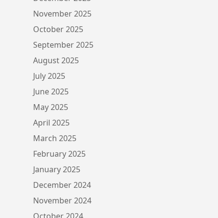
November 2025
October 2025
September 2025
August 2025
July 2025
June 2025
May 2025
April 2025
March 2025
February 2025
January 2025
December 2024
November 2024
October 2024