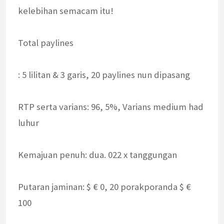
kelebihan semacam itu!
Total paylines
: 5 lilitan & 3 garis, 20 paylines nun dipasang
RTP serta varians: 96, 5%, Varians medium had
luhur
Kemajuan penuh: dua. 022 x tanggungan
Putaran jaminan: $ € 0, 20 porakporanda $ €
100