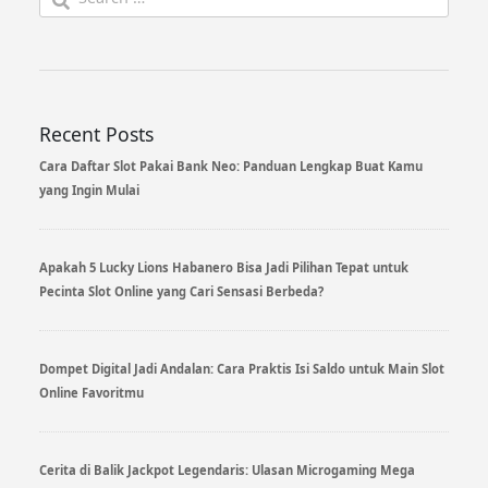
for:
Recent Posts
Cara Daftar Slot Pakai Bank Neo: Panduan Lengkap Buat Kamu
yang Ingin Mulai
Apakah 5 Lucky Lions Habanero Bisa Jadi Pilihan Tepat untuk
Pecinta Slot Online yang Cari Sensasi Berbeda?
Dompet Digital Jadi Andalan: Cara Praktis Isi Saldo untuk Main Slot
Online Favoritmu
Cerita di Balik Jackpot Legendaris: Ulasan Microgaming Mega