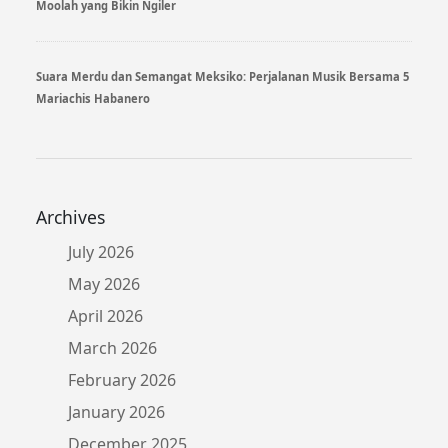
Moolah yang Bikin Ngiler
Suara Merdu dan Semangat Meksiko: Perjalanan Musik Bersama 5
Mariachis Habanero
Archives
July 2026
May 2026
April 2026
March 2026
February 2026
January 2026
December 2025