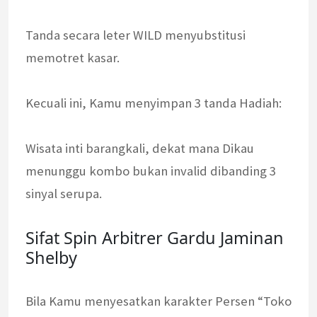
Tanda secara leter WILD menyubstitusi
memotret kasar.
Kecuali ini, Kamu menyimpan 3 tanda Hadiah:
Wisata inti barangkali, dekat mana Dikau
menunggu kombo bukan invalid dibanding 3
sinyal serupa.
Sifat Spin Arbitrer Gardu Jaminan
Shelby
Bila Kamu menyesatkan karakter Persen “Toko