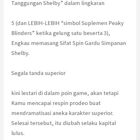
Tanggungan Shelby” dalam lingkaran
5 (dan LEBIH-LEBIH “simbol Suplemen Peaky
Blinders” ketika gelung satu beserta 3),
Engkau memasang Sifat Spin Gardu Simpanan
Shelby.
Segala tanda superior
kini lestari di dalam poin game, akan tetapi
Kamu mencapai respin prodeo buat
mendramatisasi aneka karakter superior.
Selesai tersebut, itu diubah selaku kapital
lulus.