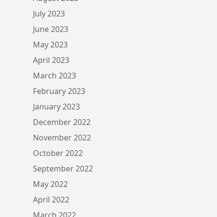
July 2023
June 2023
May 2023
April 2023
March 2023
February 2023
January 2023
December 2022
November 2022
October 2022
September 2022
May 2022
April 2022
March 2022