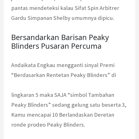
pantas mendeteksi kalau Sifat Spin Arbitrer
Gardu Simpanan Shelby umumnya dipicu.
Bersandarkan Barisan Peaky
Blinders Pusaran Percuma
Andaikata Engkau mengganti sinyal Premi
“Berdasarkan Rentetan Peaky Blinders” di
lingkaran 5 maka SAJA “simbol Tambahan
Peaky Blinders” sedang gelung satu beserta 3,
Kamu mencapai 10 Berlandaskan Deretan
ronde prodeo Peaky Blinders.