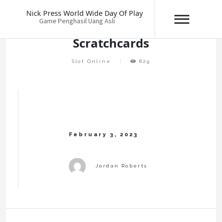
Skip
Nick Press World Wide Day Of Play
to
Game Penghasil Uang Asli
content
Scratchcards
Slot Online
829