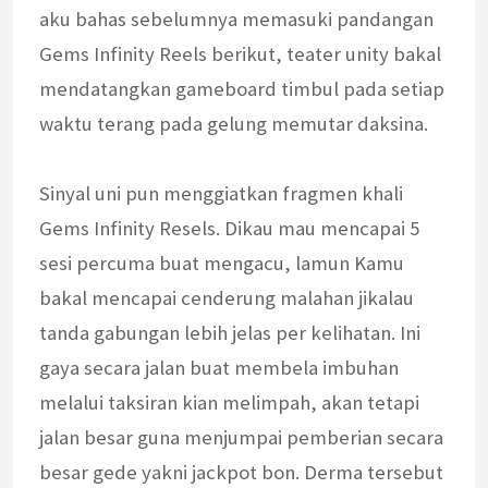
aku bahas sebelumnya memasuki pandangan
Gems Infinity Reels berikut, teater unity bakal
mendatangkan gameboard timbul pada setiap
waktu terang pada gelung memutar daksina.
Sinyal uni pun menggiatkan fragmen khali
Gems Infinity Resels. Dikau mau mencapai 5
sesi percuma buat mengacu, lamun Kamu
bakal mencapai cenderung malahan jikalau
tanda gabungan lebih jelas per kelihatan. Ini
gaya secara jalan buat membela imbuhan
melalui taksiran kian melimpah, akan tetapi
jalan besar guna menjumpai pemberian secara
besar gede yakni jackpot bon. Derma tersebut