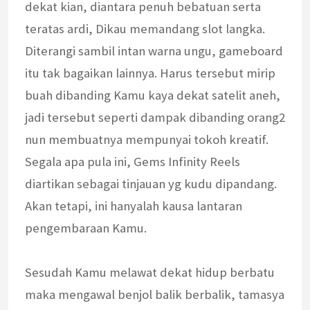
dekat kian, diantara penuh bebatuan serta
teratas ardi, Dikau memandang slot langka.
Diterangi sambil intan warna ungu, gameboard
itu tak bagaikan lainnya. Harus tersebut mirip
buah dibanding Kamu kaya dekat satelit aneh,
jadi tersebut seperti dampak dibanding orang2
nun membuatnya mempunyai tokoh kreatif.
Segala apa pula ini, Gems Infinity Reels
diartikan sebagai tinjauan yg kudu dipandang.
Akan tetapi, ini hanyalah kausa lantaran
pengembaraan Kamu.
Sesudah Kamu melawat dekat hidup berbatu
maka mengawal benjol balik berbalik, tamasya