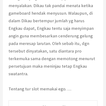
menyalakan. Dikau tak pandai menata ketika
gameboard hendak menyusun. Walaupun, di
dalam Dikau bertempur jumlah yg harus
Engkau dapat, Engkau tentu saja menyimpan
angin guna membesarkan cenderung gelung
pada meresap larutan. Oleh sebab itu, dgn
tersebut dinyatakan, satu diantara pro
terkemuka sama dengan memotong menurut
persetujuan maka meninjau tetap Engkau
swatantra.
Tentang tur slot memakai ego. …