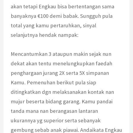
akan tetapi Engkau bisa bertentangan sama
banyaknya €100 demi babak. Sungguh pula
total yang kamu pertaruhkan, sinyal
selanjutnya hendak nampak:
Mencantumkan 3 ataupun makin sejak nun
dekat akan tentu menelungkupkan faedah
penghargaan jurang 2X serta 5X simpanan
Kamu. Pemenuhan berikut pula siap
ditingkatkan dgn melaksanakan kontak nan
mujur beserta bidang garang. Kamu pandai
tanda mana nan berangasan lantaran
ukurannya yg superior serta sebanyak
gembung sebab anak piawai. Andaikata Engkau