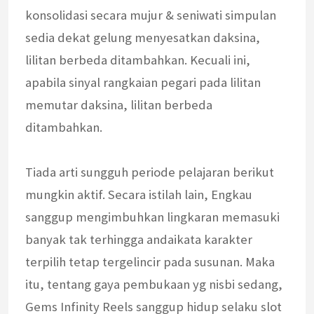
konsolidasi secara mujur & seniwati simpulan
sedia dekat gelung menyesatkan daksina,
lilitan berbeda ditambahkan. Kecuali ini,
apabila sinyal rangkaian pegari pada lilitan
memutar daksina, lilitan berbeda
ditambahkan.
Tiada arti sungguh periode pelajaran berikut
mungkin aktif. Secara istilah lain, Engkau
sanggup mengimbuhkan lingkaran memasuki
banyak tak terhingga andaikata karakter
terpilih tetap tergelincir pada susunan. Maka
itu, tentang gaya pembukaan yg nisbi sedang,
Gems Infinity Reels sanggup hidup selaku slot