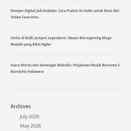
Dompet Digital Jadi Andalan: Cara Praktis Isi Saldo untuk Main Slot
Online Favoritmu
Cerita di Balik Jackpot Legendaris: Ulasan Microgaming Mega
Moolah yang Bikin Ngiler
Suara Merdu dan Semangat Meksiko: Perjalanan Musik Bersama 5
Mariachis Habanero
Archives
July 2026
May 2026