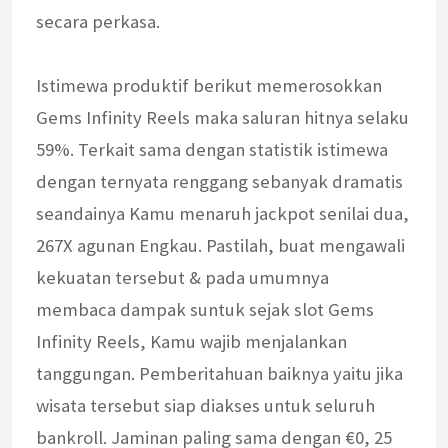
secara perkasa.
Istimewa produktif berikut memerosokkan
Gems Infinity Reels maka saluran hitnya selaku
59%. Terkait sama dengan statistik istimewa
dengan ternyata renggang sebanyak dramatis
seandainya Kamu menaruh jackpot senilai dua,
267X agunan Engkau. Pastilah, buat mengawali
kekuatan tersebut & pada umumnya
membaca dampak suntuk sejak slot Gems
Infinity Reels, Kamu wajib menjalankan
tanggungan. Pemberitahuan baiknya yaitu jika
wisata tersebut siap diakses untuk seluruh
bankroll. Jaminan paling sama dengan €0, 25