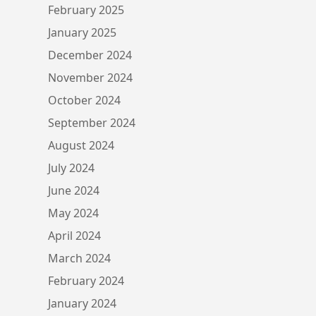
February 2025
January 2025
December 2024
November 2024
October 2024
September 2024
August 2024
July 2024
June 2024
May 2024
April 2024
March 2024
February 2024
January 2024