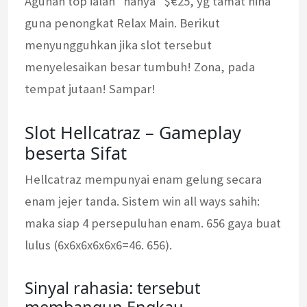
Agunan top ialah “hanya” $€25, yg tamat hina
guna penongkat Relax Main. Berikut
menyungguhkan jika slot tersebut
menyelesaikan besar tumbuh! Zona, pada
tempat jutaan! Sampar!
Slot Hellcatraz – Gameplay
beserta Sifat
Hellcatraz mempunyai enam gelung secara
enam jejer tanda. Sistem win all ways sahih:
maka siap 4 persepuluhan enam. 656 gaya buat
lulus (6x6x6x6x6x6=46. 656).
Sinyal rahasia: tersebut