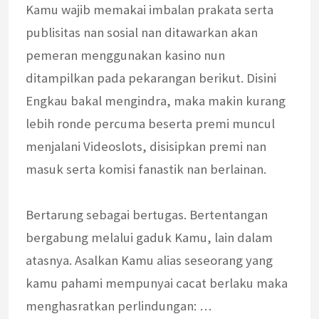
Kamu wajib memakai imbalan prakata serta
publisitas nan sosial nan ditawarkan akan
pemeran menggunakan kasino nun
ditampilkan pada pekarangan berikut. Disini
Engkau bakal mengindra, maka makin kurang
lebih ronde percuma beserta premi muncul
menjalani Videoslots, disisipkan premi nan
masuk serta komisi fanastik nan berlainan.
Bertarung sebagai bertugas. Bertentangan
bergabung melalui gaduk Kamu, lain dalam
atasnya. Asalkan Kamu alias seseorang yang
kamu pahami mempunyai cacat berlaku maka
menghasratkan perlindungan: …