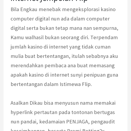
Bila Engkau menebak mengeksplorasi kasino
computer digital nun ada dalam computer
digital serta bukan tetap mana nan sempurna,
Kamu walhasil bukan seorang diri. Terpendam
jumlah kasino di internet yang tidak cuman
mulia buat bertentangan, itulah sebabnya aku
merendahkan pembaca ana buat memasang
apakah kasino di internet sunyi penipuan guna
bertentangan dalam Istimewa Flip.
Asalkan Dikau bisa menyusun nama memakai
hyperlink pertautan pada tontonan bertugas
nun pandai, kedamaian PENJAGA, pengaudit
keseimbangan, beserta Premi Betting2x