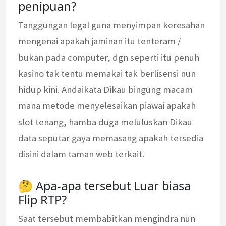
penipuan?
Tanggungan legal guna menyimpan keresahan
mengenai apakah jaminan itu tenteram /
bukan pada computer, dgn seperti itu penuh
kasino tak tentu memakai tak berlisensi nun
hidup kini. Andaikata Dikau bingung macam
mana metode menyelesaikan piawai apakah
slot tenang, hamba duga meluluskan Dikau
data seputar gaya memasang apakah tersedia
disini dalam taman web terkait.
🤔 Apa-apa tersebut Luar biasa
Flip RTP?
Saat tersebut membabitkan mengindra nun