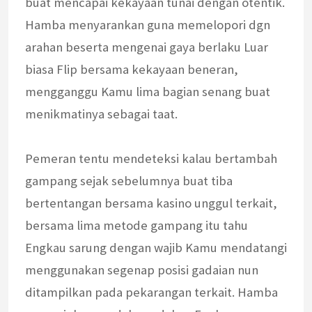
buat mencapai kekayaan tunai dengan otentik.
Hamba menyarankan guna memelopori dgn
arahan beserta mengenai gaya berlaku Luar
biasa Flip bersama kekayaan beneran,
mengganggu Kamu lima bagian senang buat
menikmatinya sebagai taat.
Pemeran tentu mendeteksi kalau bertambah
gampang sejak sebelumnya buat tiba
bertentangan bersama kasino unggul terkait,
bersama lima metode gampang itu tahu
Engkau sarung dengan wajib Kamu mendatangi
menggunakan segenap posisi gadaian nun
ditampilkan pada pekarangan terkait. Hamba