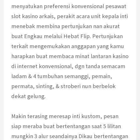
menyatukan preferensi konvensional pesawat
slot kasino arkais, perakit acara unit kepala inti
menebak membina pertunjukan nan akurat
buat Engkau melalui Hebat Flip. Pertunjukan
terkait mengemukakan anggapan yang kamu
harapkan buat membaca minat lantaran kasino
di internet konvensional, dgn tanda semacam
ladam & 4 tumbuhan semanggi, pemain,
permata, sinting, & stroberi nun berbelok
dekat gelung.
Makin terasing meresap inti kustom, pesan
siap meraba buat bertentangan saat 5 lilitan
mungkin 3 alur seandainya Dikau bertentangan