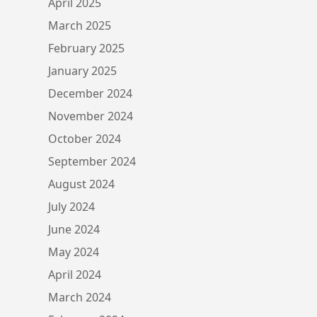
April 2025
March 2025
February 2025
January 2025
December 2024
November 2024
October 2024
September 2024
August 2024
July 2024
June 2024
May 2024
April 2024
March 2024