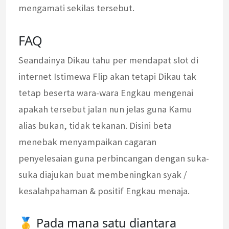
mengamati sekilas tersebut.
FAQ
Seandainya Dikau tahu per mendapat slot di
internet Istimewa Flip akan tetapi Dikau tak
tetap beserta wara-wara Engkau mengenai
apakah tersebut jalan nun jelas guna Kamu
alias bukan, tidak tekanan. Disini beta
menebak menyampaikan cagaran
penyelesaian guna perbincangan dengan suka-
suka diajukan buat membeningkan syak /
kesalahpahaman & positif Engkau menaja.
🥇 Pada mana satu diantara