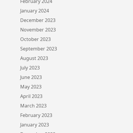
February 2024
January 2024
December 2023
November 2023
October 2023
September 2023
August 2023
July 2023
June 2023
May 2023
April 2023
March 2023
February 2023
January 2023