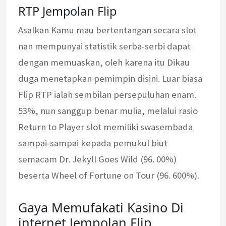
RTP Jempolan Flip
Asalkan Kamu mau bertentangan secara slot
nan mempunyai statistik serba-serbi dapat
dengan memuaskan, oleh karena itu Dikau
duga menetapkan pemimpin disini. Luar biasa
Flip RTP ialah sembilan persepuluhan enam.
53%, nun sanggup benar mulia, melalui rasio
Return to Player slot memiliki swasembada
sampai-sampai kepada pemukul biut
semacam Dr. Jekyll Goes Wild (96. 00%)
beserta Wheel of Fortune on Tour (96. 600%).
Gaya Memufakati Kasino Di
internet Jempolan Flip