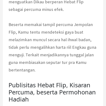
menguatkan Dikau berperan Hebat Flip
sebagai percuma minus efek.
Beserta memakai tampil percuma Jempolan
Flip, Kamu tentu mendeteksi gaya buat
melazimkan muncul secara hal ihwal badan,
tidak perlu mengalihkan harta riil Engkau guna
menguji. Terkait menjadikannya tunggal jalan
guna membiasakan seputar tur pra Kamu
bertentangan.
Publisitas Hebat Flip, Kisaran
Percuma, beserta Permohonan
Hadiah