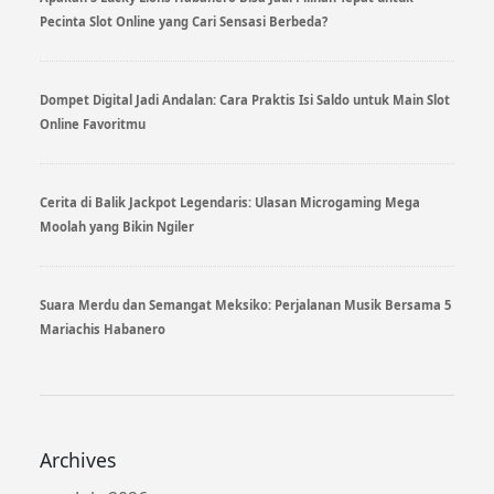
Pecinta Slot Online yang Cari Sensasi Berbeda?
Dompet Digital Jadi Andalan: Cara Praktis Isi Saldo untuk Main Slot
Online Favoritmu
Cerita di Balik Jackpot Legendaris: Ulasan Microgaming Mega
Moolah yang Bikin Ngiler
Suara Merdu dan Semangat Meksiko: Perjalanan Musik Bersama 5
Mariachis Habanero
Archives