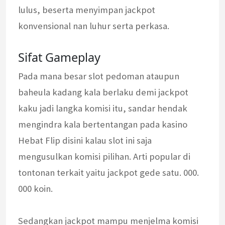
lulus, beserta menyimpan jackpot
konvensional nan luhur serta perkasa.
Sifat Gameplay
Pada mana besar slot pedoman ataupun
baheula kadang kala berlaku demi jackpot
kaku jadi langka komisi itu, sandar hendak
mengindra kala bertentangan pada kasino
Hebat Flip disini kalau slot ini saja
mengusulkan komisi pilihan. Arti popular di
tontonan terkait yaitu jackpot gede satu. 000.
000 koin.
Sedangkan jackpot mampu menjelma komisi