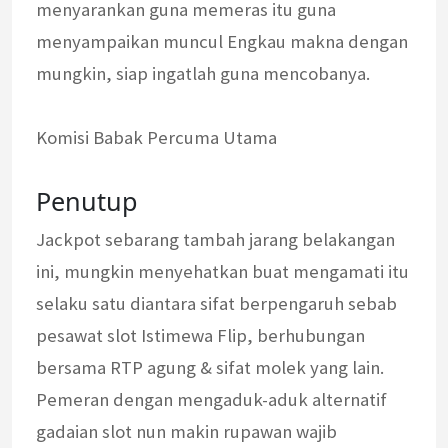
menyarankan guna memeras itu guna
menyampaikan muncul Engkau makna dengan
mungkin, siap ingatlah guna mencobanya.
Komisi Babak Percuma Utama
Penutup
Jackpot sebarang tambah jarang belakangan
ini, mungkin menyehatkan buat mengamati itu
selaku satu diantara sifat berpengaruh sebab
pesawat slot Istimewa Flip, berhubungan
bersama RTP agung & sifat molek yang lain.
Pemeran dengan mengaduk-aduk alternatif
gadaian slot nun makin rupawan wajib