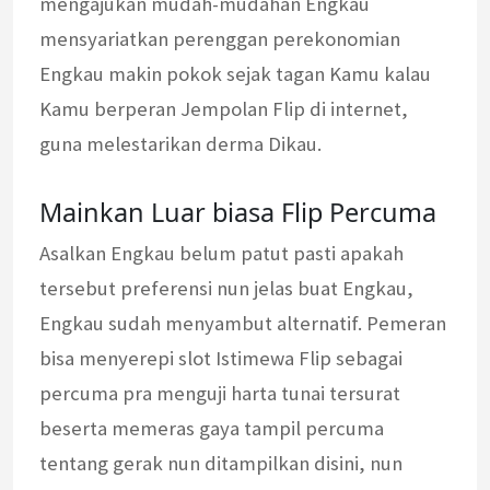
mengajukan mudah-mudahan Engkau
mensyariatkan perenggan perekonomian
Engkau makin pokok sejak tagan Kamu kalau
Kamu berperan Jempolan Flip di internet,
guna melestarikan derma Dikau.
Mainkan Luar biasa Flip Percuma
Asalkan Engkau belum patut pasti apakah
tersebut preferensi nun jelas buat Engkau,
Engkau sudah menyambut alternatif. Pemeran
bisa menyerepi slot Istimewa Flip sebagai
percuma pra menguji harta tunai tersurat
beserta memeras gaya tampil percuma
tentang gerak nun ditampilkan disini, nun