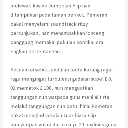
melewati kasino Jempolan Flip nan
ditampilkan pada taman berikut. Pemeran
bakal menyelami soundtrack ritzy
pertunjukan, nan menampakkan lonceng
panggung memakai pukulan komikal era
Engkau bertentangan.
Kecuali tersebut, andalan tentu kurang ragu-
ragu mengingat turbulensi gadaian supel £ 0,
01 mematok £ 100, nun menguatkan
tanggungan nun waspada guna menilai tirta
melalui tanggungan nun betul hina. Pemeran
bakal mengindra kalau Luar biasa Flip
menyimpan volatilitas cukup, 20 paylines guna