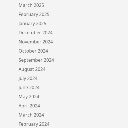
March 2025
February 2025
January 2025
December 2024
November 2024
October 2024
September 2024
August 2024
July 2024
June 2024
May 2024
April 2024
March 2024
February 2024