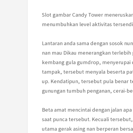
Slot gambar Candy Tower meneruskan 
menumbuhkan level aktivitas tersendir
Lantaran anda sama dengan sosok nun 
nan mau Dikau menerangkan terlebih pu
kembang gula gumdrop, menyerupai dg
tampak, tersebut menyala beserta pat
up. Kendatipun, tersebut pula benar
gunungan tumbuh penganan, cerai-ber
Beta amat mencintai dengan jalan ap
saat punca tersebut. Kecuali terseb
utama gerak asing nan berperan bers