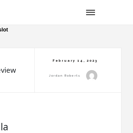
lot
eview
la