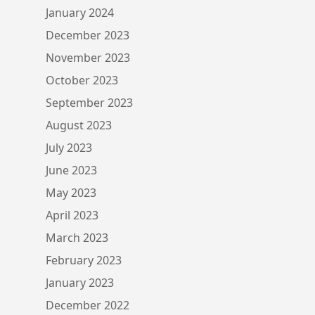
January 2024
December 2023
November 2023
October 2023
September 2023
August 2023
July 2023
June 2023
May 2023
April 2023
March 2023
February 2023
January 2023
December 2022