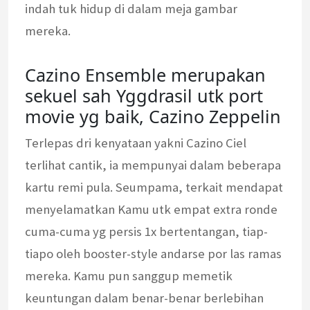
indah tuk hidup di dalam meja gambar
mereka.
Cazino Ensemble merupakan
sekuel sah Yggdrasil utk port
movie yg baik, Cazino Zeppelin
Terlepas dri kenyataan yakni Cazino Ciel
terlihat cantik, ia mempunyai dalam beberapa
kartu remi pula. Seumpama, terkait mendapat
menyelamatkan Kamu utk empat extra ronde
cuma-cuma yg persis 1x bertentangan, tiap-
tiapo oleh booster-style andarse por las ramas
mereka. Kamu pun sanggup memetik
keuntungan dalam benar-benar berlebihan