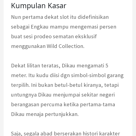
Kumpulan Kasar
Nun pertama dekat slot itu didefinisikan
sebagai Engkau mampu mengemasi persen
buat sesi prodeo sematan eksklusif
menggunakan Wild Collection.
Dekat lilitan teratas, Dikau mengamati 5
meter. Itu kudu diisi dgn simbol-simbol garang
terpilih. Ini bukan betul-betul kiranya, tetapi
untungnya Dikau menjumpai sekitar negeri
berangasan percuma ketika pertama-tama
Dikau menaja pertunjukkan.
Saja, segala abad berserakan histori karakter