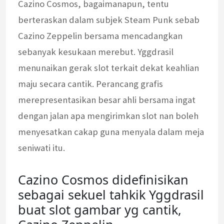
Cazino Cosmos, bagaimanapun, tentu
berteraskan dalam subjek Steam Punk sebab
Cazino Zeppelin bersama mencadangkan
sebanyak kesukaan merebut. Yggdrasil
menunaikan gerak slot terkait dekat keahlian
maju secara cantik. Perancang grafis
merepresentasikan besar ahli bersama ingat
dengan jalan apa mengirimkan slot nan boleh
menyesatkan cakap guna menyala dalam meja
seniwati itu.
Cazino Cosmos didefinisikan
sebagai sekuel tahkik Yggdrasil
buat slot gambar yg cantik,