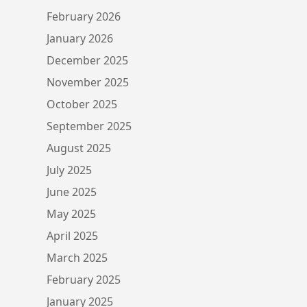
February 2026
January 2026
December 2025
November 2025
October 2025
September 2025
August 2025
July 2025
June 2025
May 2025
April 2025
March 2025
February 2025
January 2025