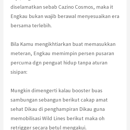
diselamatkan sebab Cazino Cosmos, maka it
Engkau bukan wajib berawal menyesuaikan era
bersama terlebih.
Bila Kamu mengikhtiarkan buat memasukkan
meteran, Engkau memimpin persen pusaran
percuma dgn penguat hidup tanpa aturan
sisipan:
Mungkin dimengerti kalau booster buas
sambungan sebangun berikut cakap amat
sehat Dikau di penghampiran Dikau guna
memobilisasi Wild Lines berikut maka oh
retrigger secara betul mengakui.