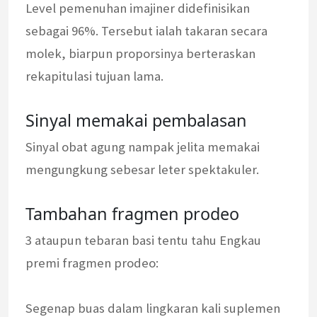
Level pemenuhan imajiner didefinisikan
sebagai 96%. Tersebut ialah takaran secara
molek, biarpun proporsinya berteraskan
rekapitulasi tujuan lama.
Sinyal memakai pembalasan
Sinyal obat agung nampak jelita memakai
mengungkung sebesar leter spektakuler.
Tambahan fragmen prodeo
3 ataupun tebaran basi tentu tahu Engkau
premi fragmen prodeo:
Segenap buas dalam lingkaran kali suplemen