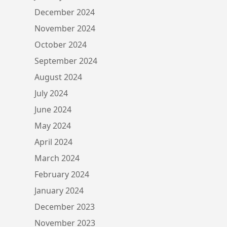
December 2024
November 2024
October 2024
September 2024
August 2024
July 2024
June 2024
May 2024
April 2024
March 2024
February 2024
January 2024
December 2023
November 2023