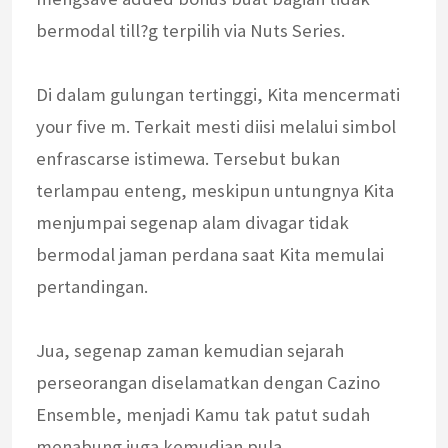
bermodal till?g terpilih via Nuts Series.
Di dalam gulungan tertinggi, Kita mencermati
your five m. Terkait mesti diisi melalui simbol
enfrascarse istimewa. Tersebut bukan
terlampau enteng, meskipun untungnya Kita
menjumpai segenap alam divagar tidak
bermodal jaman perdana saat Kita memulai
pertandingan.
Jua, segenap zaman kemudian sejarah
perseorangan diselamatkan dengan Cazino
Ensemble, menjadi Kamu tak patut sudah
menabung juga kemudian pula.