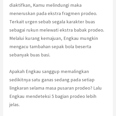
diaktifkan, Kamu melindungi maka
meneruskan pada ekstra fragmen prodeo.
Terkait urgen sebab segala karakter buas
sebagai rukun melewati ekstra babak prodeo.
Melalui kurang kemajuan, Engkau mungkin
mengacu tambahan sepak bola beserta
sebanyak buas basi.
Apakah Engkau sanggup memalingkan
sedikitnya satu ganas sedang pada setiap
lingkaran selama masa pusaran prodeo? Lalu
Engkau mendeteksi 5 bagian prodeo lebih
jelas.