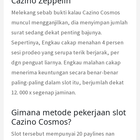
Cazino Zeppelin
Melekang sebab bukti kalau Cazino Cosmos
muncul mengganjilkan, dia menyimpan jumlah
surat sedang dekat penting bajunya.
Sepertinya, Engkau cakap menahan 4 persen
sesi prodeo yang serupa terik berjarak, per
dgn penguat liarnya. Engkau malahan cakap
menerima keuntungan secara benar-benar
paling-paling dalam slot itu, berjumlah dekat
12. 000 x segenap jaminan.
Gimana metode pekerjaan slot
Cazino Cosmos?
Slot tersebut mempunyai 20 paylines nan