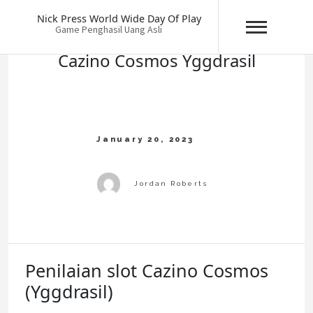
Skip
Nick Press World Wide Day Of Play
to
Game Penghasil Uang Asli
content
Cazino Cosmos Yggdrasil
Penilaian slot Cazino Cosmos
(Yggdrasil)