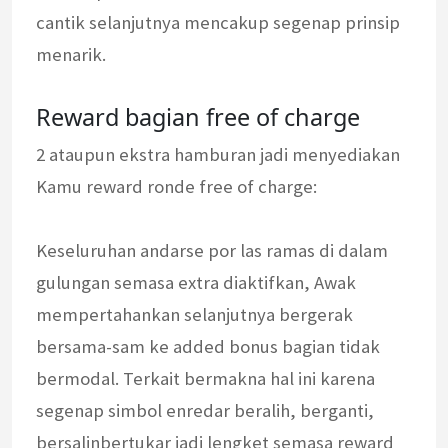
cantik selanjutnya mencakup segenap prinsip
menarik.
Reward bagian free of charge
2 ataupun ekstra hamburan jadi menyediakan
Kamu reward ronde free of charge:
Keseluruhan andarse por las ramas di dalam
gulungan semasa extra diaktifkan, Awak
mempertahankan selanjutnya bergerak
bersama-sam ke added bonus bagian tidak
bermodal. Terkait bermakna hal ini karena
segenap simbol enredar beralih, berganti,
bersalinbertukar jadi lengket semasa reward