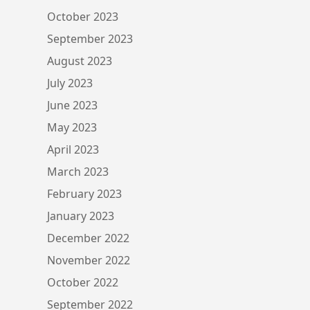
October 2023
September 2023
August 2023
July 2023
June 2023
May 2023
April 2023
March 2023
February 2023
January 2023
December 2022
November 2022
October 2022
September 2022