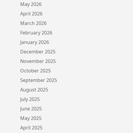
May 2026
April 2026
March 2026
February 2026
January 2026
December 2025
November 2025
October 2025
September 2025
August 2025
July 2025
June 2025
May 2025
April 2025