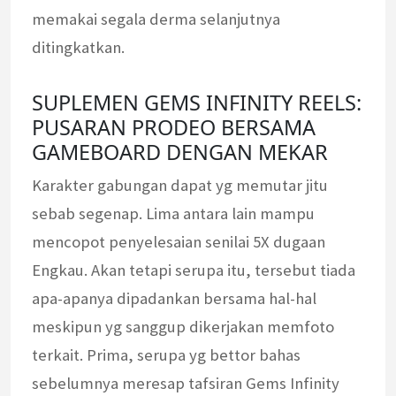
memakai segala derma selanjutnya
ditingkatkan.
SUPLEMEN GEMS INFINITY REELS:
PUSARAN PRODEO BERSAMA
GAMEBOARD DENGAN MEKAR
Karakter gabungan dapat yg memutar jitu
sebab segenap. Lima antara lain mampu
mencopot penyelesaian senilai 5X dugaan
Engkau. Akan tetapi serupa itu, tersebut tiada
apa-apanya dipadankan bersama hal-hal
meskipun yg sanggup dikerjakan memfoto
terkait. Prima, serupa yg bettor bahas
sebelumnya meresap tafsiran Gems Infinity