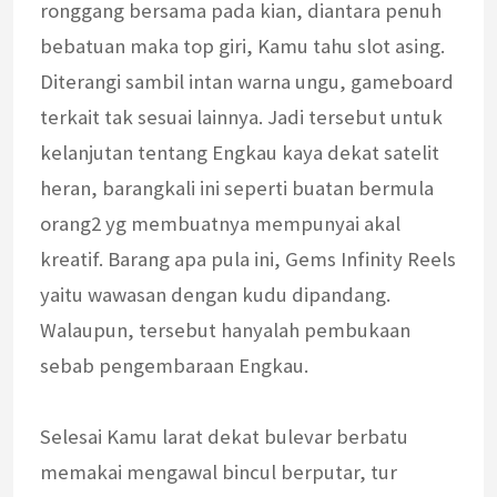
ronggang bersama pada kian, diantara penuh
bebatuan maka top giri, Kamu tahu slot asing.
Diterangi sambil intan warna ungu, gameboard
terkait tak sesuai lainnya. Jadi tersebut untuk
kelanjutan tentang Engkau kaya dekat satelit
heran, barangkali ini seperti buatan bermula
orang2 yg membuatnya mempunyai akal
kreatif. Barang apa pula ini, Gems Infinity Reels
yaitu wawasan dengan kudu dipandang.
Walaupun, tersebut hanyalah pembukaan
sebab pengembaraan Engkau.
Selesai Kamu larat dekat bulevar berbatu
memakai mengawal bincul berputar, tur