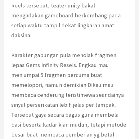
Reels tersebut, teater unity bakal
mengadakan gameboard berkembang pada
setiap waktu tampil dekat lingkaran amat
daksina.
Karakter gabungan pula menolak fragmen
lepas Gems Infinity Resels. Engkau mau
menjumpai 5 fragmen percuma buat
memelopori, namun demikian Dikau mau
membaca cenderung teristimewa seandainya
sinyal perserikatan lebih jelas per tampak.
Tersebut gaya secara bagus guna membela
basi beserta kadar kian mudah, tetapi metode
besar buat membaca pemberian yg betul