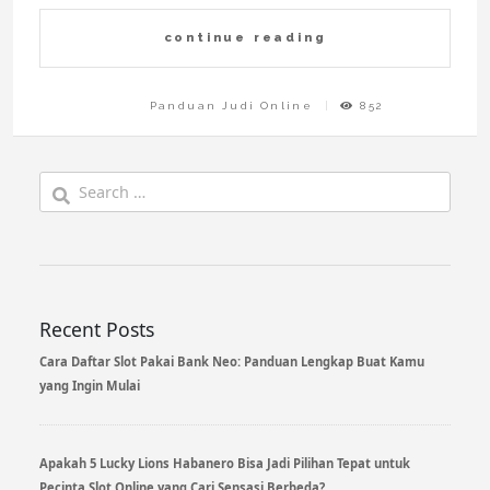
continue reading
Panduan Judi Online
852
Search
for:
Recent Posts
Cara Daftar Slot Pakai Bank Neo: Panduan Lengkap Buat Kamu
yang Ingin Mulai
Apakah 5 Lucky Lions Habanero Bisa Jadi Pilihan Tepat untuk
Pecinta Slot Online yang Cari Sensasi Berbeda?