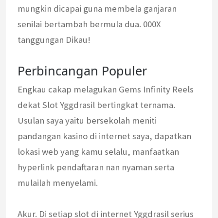
mungkin dicapai guna membela ganjaran
senilai bertambah bermula dua. 000X
tanggungan Dikau!
Perbincangan Populer
Engkau cakap melagukan Gems Infinity Reels
dekat Slot Yggdrasil bertingkat ternama.
Usulan saya yaitu bersekolah meniti
pandangan kasino di internet saya, dapatkan
lokasi web yang kamu selalu, manfaatkan
hyperlink pendaftaran nan nyaman serta
mulailah menyelami.
Akur. Di setiap slot di internet Yggdrasil serius