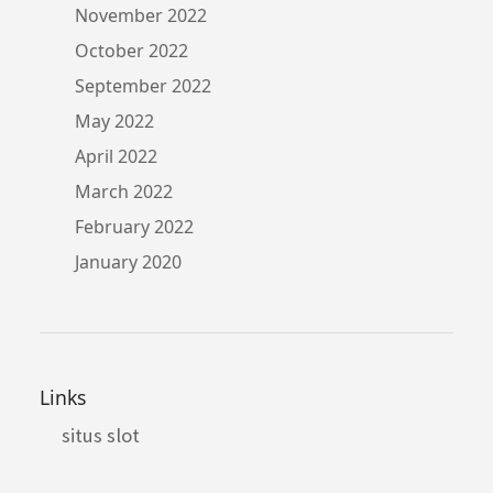
November 2022
October 2022
September 2022
May 2022
April 2022
March 2022
February 2022
January 2020
Links
situs slot