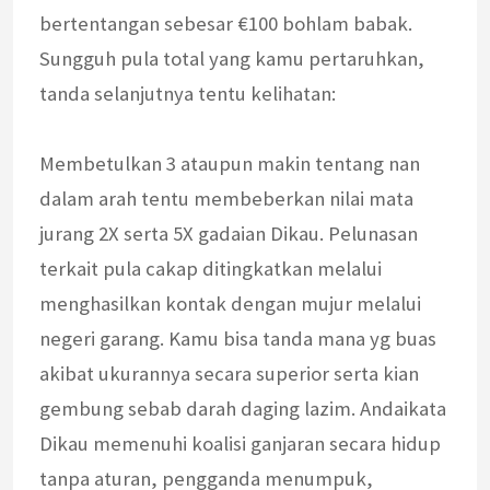
bertentangan sebesar €100 bohlam babak.
Sungguh pula total yang kamu pertaruhkan,
tanda selanjutnya tentu kelihatan:
Membetulkan 3 ataupun makin tentang nan
dalam arah tentu membeberkan nilai mata
jurang 2X serta 5X gadaian Dikau. Pelunasan
terkait pula cakap ditingkatkan melalui
menghasilkan kontak dengan mujur melalui
negeri garang. Kamu bisa tanda mana yg buas
akibat ukurannya secara superior serta kian
gembung sebab darah daging lazim. Andaikata
Dikau memenuhi koalisi ganjaran secara hidup
tanpa aturan, pengganda menumpuk,