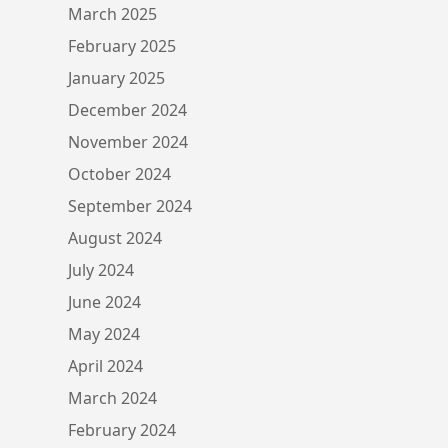
March 2025
February 2025
January 2025
December 2024
November 2024
October 2024
September 2024
August 2024
July 2024
June 2024
May 2024
April 2024
March 2024
February 2024