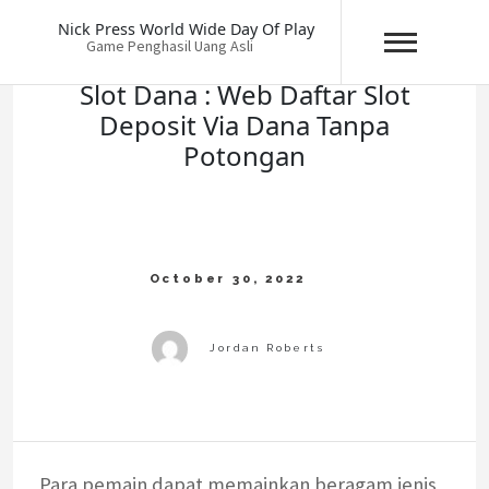
Skip
Nick Press World Wide Day Of Play
to
Game Penghasil Uang Asli
content
Slot Dana : Web Daftar Slot
Deposit Via Dana Tanpa
Potongan
Para pemain dapat memainkan beragam jenis