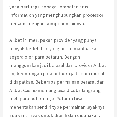
yang berfungsi sebagai jembatan arus
information yang menghubungkan processor
bersama dengan komponen lainnya.
Allbet ini merupakan provider yang punya
banyak berlebihan yang bisa dimanfaatkan
segera oleh para petaruh. Dengan
menggunakan judi berasal dari provider Allbet
ini, keuntungan para petaurh jadi lebih mudah
didapatkan. Beberapa permainan berasal dari
Allbet Casino memang bisa dicoba langsung
oleh para petaruhnya. Petaruh bisa
menentukan sendiri type permainan layaknya
apa yang layak untuk dipilih dan digunakan.