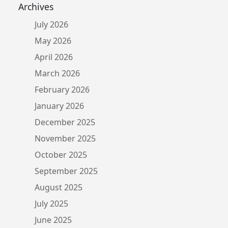
Archives
July 2026
May 2026
April 2026
March 2026
February 2026
January 2026
December 2025
November 2025
October 2025
September 2025
August 2025
July 2025
June 2025