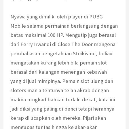
Nyawa yang dimiliki oleh player di PUBG
Mobile selama permainan berlangsung dengan
batas maksimal 100 HP. Mengutip juga berasal
dari Ferry Irwandi di Close The Door mengenai
pembahasan pengetahuan Stoikisme, beliau
mengatakan kurang lebih bila pemain slot
berasal dari kalangan menengah kebawah
yang di jual mimpinya. Pemain slot ulung dan
sloters mania tentunya telah akrab dengan
makna rungkad bahkan terlalu dekat, kata ini
jadi diksi yang paling di benci tetapi herannya
kerap di ucapkan oleh mereka. Pijari akan
mengupas tuntas hingga ke akar-akar