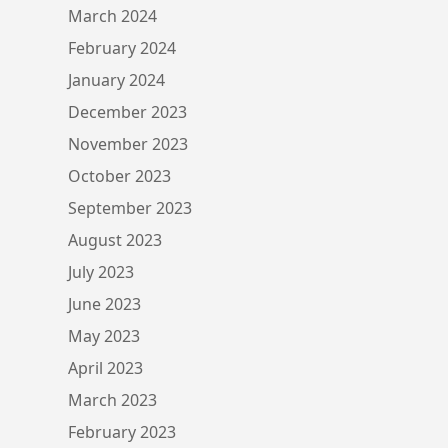
March 2024
February 2024
January 2024
December 2023
November 2023
October 2023
September 2023
August 2023
July 2023
June 2023
May 2023
April 2023
March 2023
February 2023