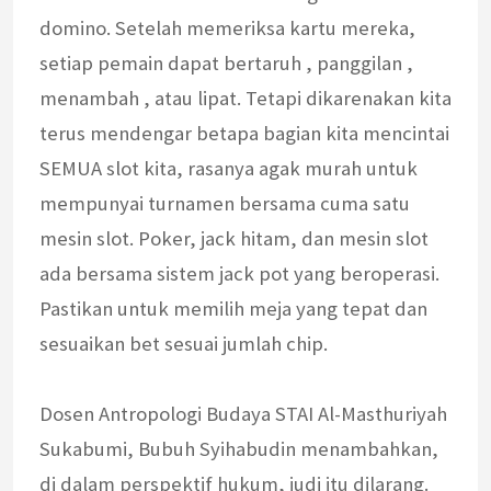
domino. Setelah memeriksa kartu mereka,
setiap pemain dapat bertaruh , panggilan ,
menambah , atau lipat. Tetapi dikarenakan kita
terus mendengar betapa bagian kita mencintai
SEMUA slot kita, rasanya agak murah untuk
mempunyai turnamen bersama cuma satu
mesin slot. Poker, jack hitam, dan mesin slot
ada bersama sistem jack pot yang beroperasi.
Pastikan untuk memilih meja yang tepat dan
sesuaikan bet sesuai jumlah chip.
Dosen Antropologi Budaya STAI Al-Masthuriyah
Sukabumi, Bubuh Syihabudin menambahkan,
di dalam perspektif hukum, judi itu dilarang.