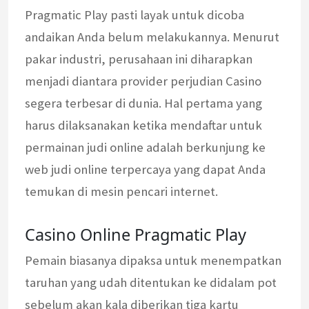
Pragmatic Play pasti layak untuk dicoba
andaikan Anda belum melakukannya. Menurut
pakar industri, perusahaan ini diharapkan
menjadi diantara provider perjudian Casino
segera terbesar di dunia. Hal pertama yang
harus dilaksanakan ketika mendaftar untuk
permainan judi online adalah berkunjung ke
web judi online terpercaya yang dapat Anda
temukan di mesin pencari internet.
Casino Online Pragmatic Play
Pemain biasanya dipaksa untuk menempatkan
taruhan yang udah ditentukan ke didalam pot
sebelum akan kala diberikan tiga kartu