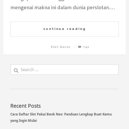
mengenai makna ini dalam dunia perslotan.…
continue reading
Slot Gacor
741
Search
for:
Recent Posts
Cara Daftar Slot Pakai Bank Neo: Panduan Lengkap Buat Kamu
yang Ingin Mulai