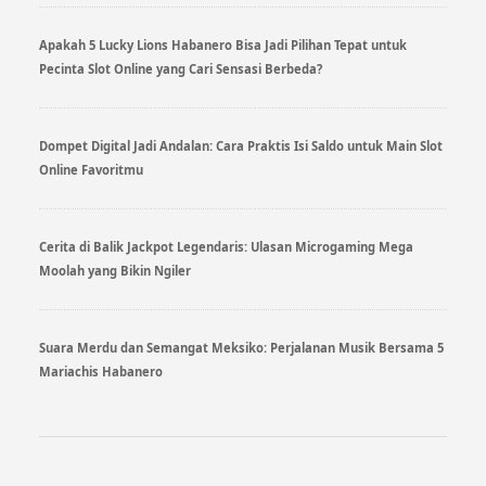
Apakah 5 Lucky Lions Habanero Bisa Jadi Pilihan Tepat untuk
Pecinta Slot Online yang Cari Sensasi Berbeda?
Dompet Digital Jadi Andalan: Cara Praktis Isi Saldo untuk Main Slot
Online Favoritmu
Cerita di Balik Jackpot Legendaris: Ulasan Microgaming Mega
Moolah yang Bikin Ngiler
Suara Merdu dan Semangat Meksiko: Perjalanan Musik Bersama 5
Mariachis Habanero