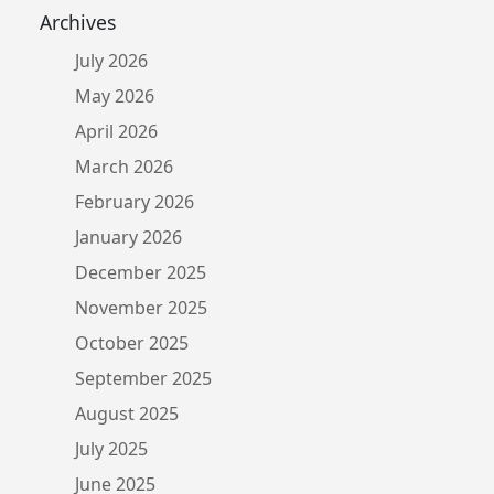
Archives
July 2026
May 2026
April 2026
March 2026
February 2026
January 2026
December 2025
November 2025
October 2025
September 2025
August 2025
July 2025
June 2025