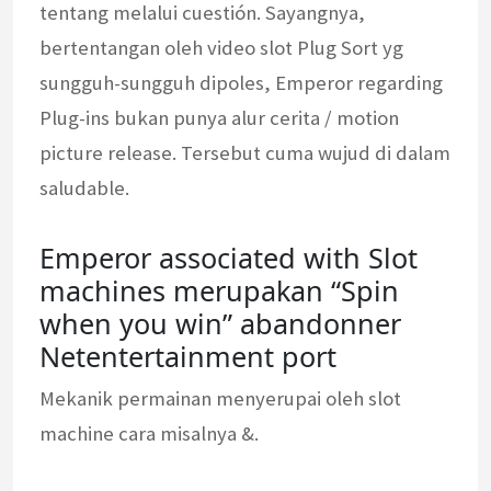
tentang melalui cuestión. Sayangnya,
bertentangan oleh video slot Plug Sort yg
sungguh-sungguh dipoles, Emperor regarding
Plug-ins bukan punya alur cerita / motion
picture release. Tersebut cuma wujud di dalam
saludable.
Emperor associated with Slot
machines merupakan “Spin
when you win” abandonner
Netentertainment port
Mekanik permainan menyerupai oleh slot
machine cara misalnya &.