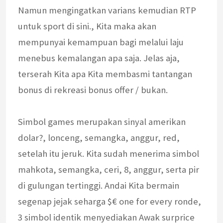
Namun mengingatkan varians kemudian RTP
untuk sport di sini., Kita maka akan
mempunyai kemampuan bagi melalui laju
menebus kemalangan apa saja. Jelas aja,
terserah Kita apa Kita membasmi tantangan
bonus di rekreasi bonus offer / bukan.
Simbol games merupakan sinyal amerikan
dolar?, lonceng, semangka, anggur, red,
setelah itu jeruk. Kita sudah menerima simbol
mahkota, semangka, ceri, 8, anggur, serta pir
di gulungan tertinggi. Andai Kita bermain
segenap jejak seharga $€ one for every ronde,
3 simbol identik menyediakan Awak surprice