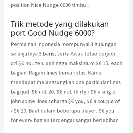
position Nice Nudge 6000 timbul.
Trik metode yang dilakukan
port Good Nudge 6000?
Permainan indonesia mempunyai 3 gulungan
selanjutnya 3 baris, serta Awak tetao berjudi
dri $€ nol. ten, sehingga maksimum $€ 15, each
bagian. Ragam lines bervarietas. Kamu
mendapat melangsungkan one particular lines
bagi judi $€ nol. 20, $€ nol. thirty / $€ a single
john some lines seharga $€ you, $€ a couple of
/ $€ 20. Buat dalam beberapa player, $€ you
for every bagian terdengar sangat berlebihan.