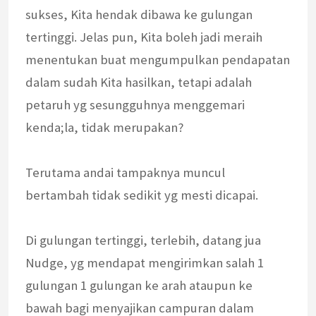
sukses, Kita hendak dibawa ke gulungan
tertinggi. Jelas pun, Kita boleh jadi meraih
menentukan buat mengumpulkan pendapatan
dalam sudah Kita hasilkan, tetapi adalah
petaruh yg sesungguhnya menggemari
kenda;la, tidak merupakan?
Terutama andai tampaknya muncul
bertambah tidak sedikit yg mesti dicapai.
Di gulungan tertinggi, terlebih, datang jua
Nudge, yg mendapat mengirimkan salah 1
gulungan 1 gulungan ke arah ataupun ke
bawah bagi menyajikan campuran dalam