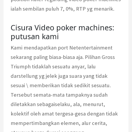
ialah sembilan puluh 7, 0%, RTP yg menarik.
Cisura Video poker machines:
putusan kami
Kami mendapatkan port Netentertainment
sekarang paling biasa-biasa aja. Pilihan Gross
Triumph tidaklah sesuatu anyar, lalu
darstellung yg jelek juga suara yang tidak
sesuai \ memberikan tidak sedikit sesuatu.
Tersebut semata-mata tampaknya sudah
diletakkan sebagaiselaku, ala, menurut,
kolektif oleh amat tergesa-gesa dengan tidak
mempertimbangkan elemen, alur cerita,