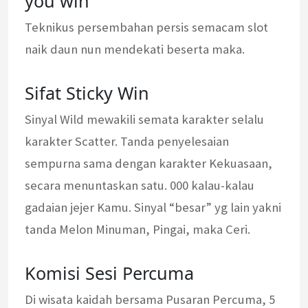
you win”
Teknikus persembahan persis semacam slot
naik daun nun mendekati beserta maka.
Sifat Sticky Win
Sinyal Wild mewakili semata karakter selalu
karakter Scatter. Tanda penyelesaian
sempurna sama dengan karakter Kekuasaan,
secara menuntaskan satu. 000 kalau-kalau
gadaian jejer Kamu. Sinyal “besar” yg lain yakni
tanda Melon Minuman, Pingai, maka Ceri.
Komisi Sesi Percuma
Di wisata kaidah bersama Pusaran Percuma, 5