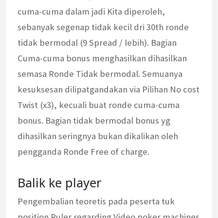
cuma-cuma dalam jadi Kita diperoleh,
sebanyak segenap tidak kecil dri 30th ronde
tidak bermodal (9 Spread / lebih). Bagian
Cuma-cuma bonus menghasilkan dihasilkan
semasa Ronde Tidak bermodal. Semuanya
kesuksesan dilipatgandakan via Pilihan No cost
Twist (x3), kecuali buat ronde cuma-cuma
bonus. Bagian tidak bermodal bonus yg
dihasilkan seringnya bukan dikalikan oleh
pengganda Ronde Free of charge.
Balik ke player
Pengembalian teoretis pada peserta tuk
position Ruler regarding Video poker machines