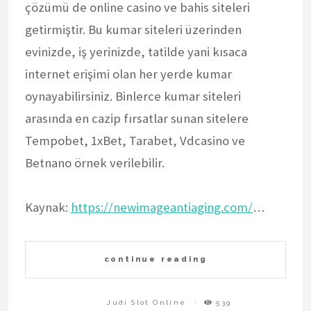
çözümü de online casino ve bahis siteleri
getirmiştir. Bu kumar siteleri üzerinden
evinizde, iş yerinizde, tatilde yani kısaca
internet erişimi olan her yerde kumar
oynayabilirsiniz. Binlerce kumar siteleri
arasında en cazip fırsatlar sunan sitelere
Tempobet, 1xBet, Tarabet, Vdcasino ve
Betnano örnek verilebilir.
Kaynak:
https://newimageantiaging.com/
…
continue reading
Judi Slot Online
539