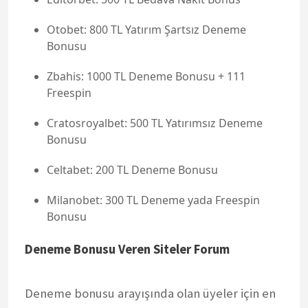
Otobet: 800 TL Yatırım Şartsız Deneme
Bonusu
Zbahis: 1000 TL Deneme Bonusu + 111
Freespin
Cratosroyalbet: 500 TL Yatırımsız Deneme
Bonusu
Celtabet: 200 TL Deneme Bonusu
Milanobet: 300 TL Deneme yada Freespin
Bonusu
Deneme Bonusu Veren Siteler Forum
Deneme bonusu arayışında olan üyeler için en