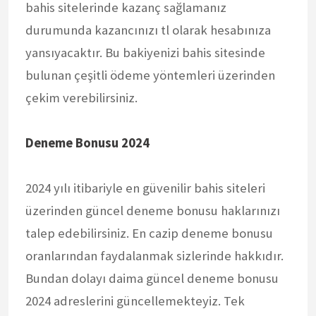
bahis sitelerinde kazanç sağlamanız
durumunda kazancınızı tl olarak hesabınıza
yansıyacaktır. Bu bakiyenizi bahis sitesinde
bulunan çeşitli ödeme yöntemleri üzerinden
çekim verebilirsiniz.
Deneme Bonusu 2024
2024 yılı itibariyle en güvenilir bahis siteleri
üzerinden güncel deneme bonusu haklarınızı
talep edebilirsiniz. En cazip deneme bonusu
oranlarından faydalanmak sizlerinde hakkıdır.
Bundan dolayı daima güncel deneme bonusu
2024 adreslerini güncellemekteyiz. Tek