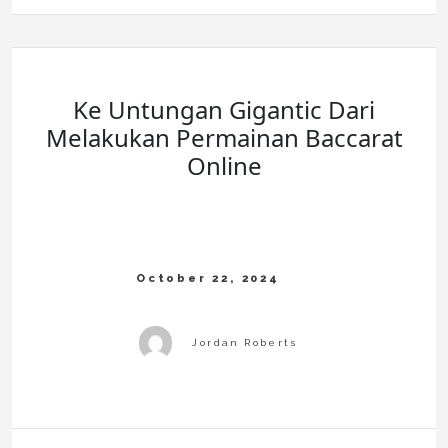
Ke Untungan Gigantic Dari
Melakukan Permainan Baccarat
Online