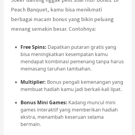
Peach Banquet, kamu bisa menikmati
berbagai macam bonus yang bikin peluang
menang semakin besar. Contohnya:
Free Spins:
Dapatkan putaran gratis yang
bisa meningkatkan kesempatan kamu
mendapat kombinasi pemenang tanpa harus
memasang taruhan tambahan.
Multiplier:
Bonus pengali kemenangan yang
membuat hadiah kamu jadi berkali-kali lipat.
Bonus Mini Games:
Kadang muncul mini
games interaktif yang memberikan hadiah
ekstra, menambah keseruan selama
bermain.