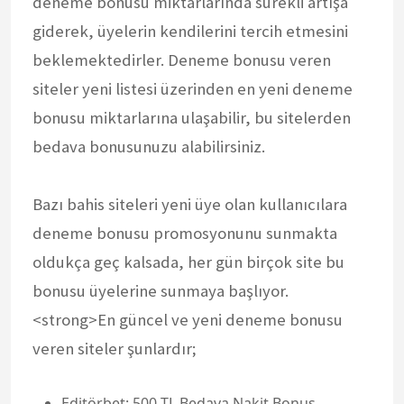
deneme bonusu miktarlarında sürekli artışa
giderek, üyelerin kendilerini tercih etmesini
beklemektedirler. Deneme bonusu veren
siteler yeni listesi üzerinden en yeni deneme
bonusu miktarlarına ulaşabilir, bu sitelerden
bedava bonusunuzu alabilirsiniz.
Bazı bahis siteleri yeni üye olan kullanıcılara
deneme bonusu promosyonunu sunmakta
oldukça geç kalsada, her gün birçok site bu
bonusu üyelerine sunmaya başlıyor.
<strong>En güncel ve yeni deneme bonusu
veren siteler şunlardır;
Editörbet: 500 TL Bedava Nakit Bonus