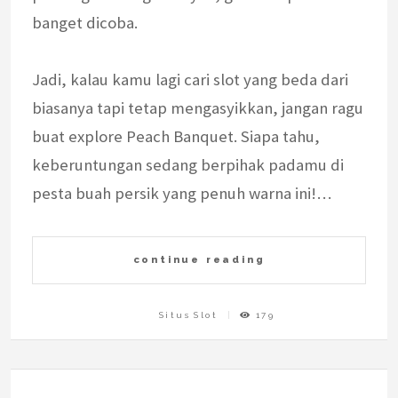
banget dicoba.
Jadi, kalau kamu lagi cari slot yang beda dari
biasanya tapi tetap mengasyikkan, jangan ragu
buat explore Peach Banquet. Siapa tahu,
keberuntungan sedang berpihak padamu di
pesta buah persik yang penuh warna ini!…
continue reading
Situs Slot
179