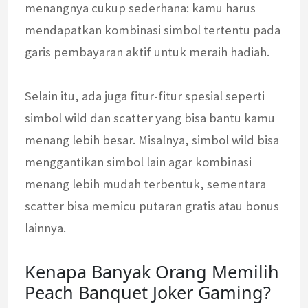
menangnya cukup sederhana: kamu harus
mendapatkan kombinasi simbol tertentu pada
garis pembayaran aktif untuk meraih hadiah.
Selain itu, ada juga fitur-fitur spesial seperti
simbol wild dan scatter yang bisa bantu kamu
menang lebih besar. Misalnya, simbol wild bisa
menggantikan simbol lain agar kombinasi
menang lebih mudah terbentuk, sementara
scatter bisa memicu putaran gratis atau bonus
lainnya.
Kenapa Banyak Orang Memilih
Peach Banquet Joker Gaming?