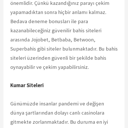
önemlidir. Çünkü kazandığınız parayı çekim
yapamadıktan sonra hiçbir anlamı kalmaz.
Bedava deneme bonusları ile para
kazanabileceğiniz güvenilir bahis siteleri
arasında Jojobet, Betbaba, Betwoon,
Superbahis gibi siteler bulunmaktadır. Bu bahis
siteleri üzerinden güvenli bir şekilde bahis
oynayabilir ve çekim yapabilirsiniz.
Kumar Siteleri
Günümüzde insanlar pandemi ve değişen
dünya şartlarından dolayı canlı casinolara
gitmekte zorlanmaktadır. Bu duruma en iyi