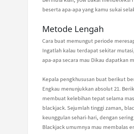
beserta apa-apa yang kamu sukai sela
Metode Lengah
Cara buat memungut periode meresap
Ingatlah kalau terdapat sekitar muta
apa-apa secara mau Dikau dapatkan m
Kepala pengkhususan buat berikut ber
Engkau menunjukkan absolut 21. Berik
membuat kelebihan tepat selama mas
blackjack. Sejumlah tinggi zaman, bl
keunggulan sehari-hari, dengan serin
Blackjack umumnya mau membalas enam: