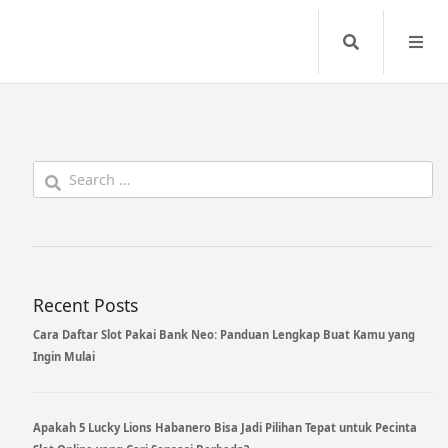
Search
Search
for:
Recent Posts
Cara Daftar Slot Pakai Bank Neo: Panduan Lengkap Buat Kamu yang
Ingin Mulai
Apakah 5 Lucky Lions Habanero Bisa Jadi Pilihan Tepat untuk Pecinta