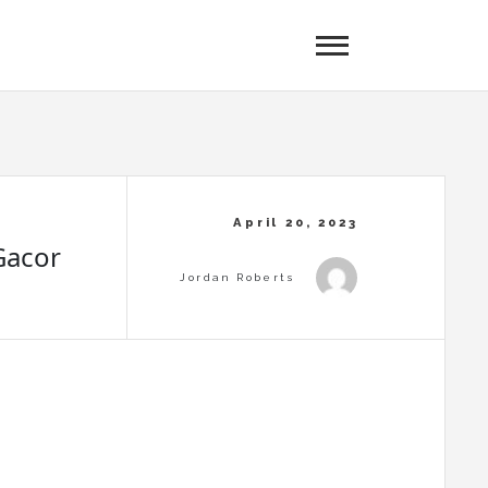
Gacor