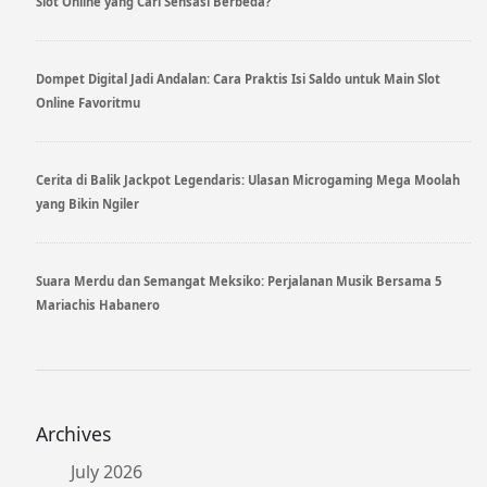
Slot Online yang Cari Sensasi Berbeda?
Dompet Digital Jadi Andalan: Cara Praktis Isi Saldo untuk Main Slot
Online Favoritmu
Cerita di Balik Jackpot Legendaris: Ulasan Microgaming Mega Moolah
yang Bikin Ngiler
Suara Merdu dan Semangat Meksiko: Perjalanan Musik Bersama 5
Mariachis Habanero
Archives
July 2026