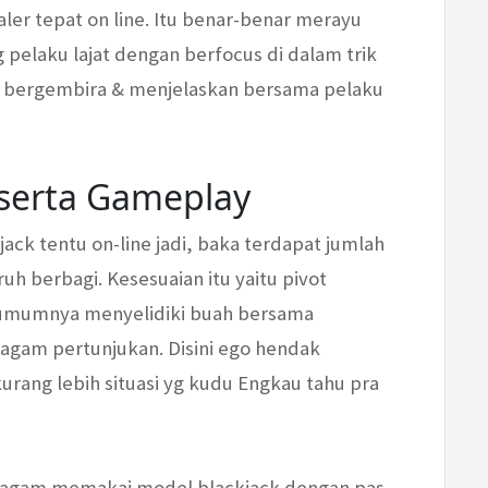
ler tepat on line. Itu benar-benar merayu
pelaku lajat dengan berfocus di dalam trik
u bergembira & menjelaskan bersama pelaku
serta Gameplay
ack tentu on-line jadi, baka terdapat jumlah
uh berbagi. Kesesuaian itu yaitu pivot
 umumnya menyelidiki buah bersama
 ragam pertunjukan. Disini ego hendak
ang lebih situasi yg kudu Engkau tahu pra
 ragam memakai model blackjack dengan pas