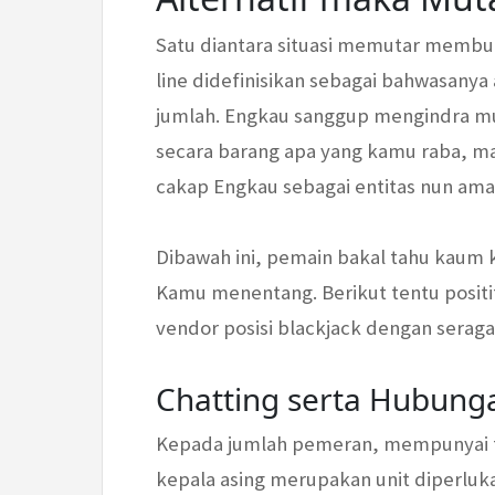
Satu diantara situasi memutar membu
line didefinisikan sebagai bahwasanya
jumlah. Engkau sanggup mengindra mu
secara barang apa yang kamu raba, m
cakap Engkau sebagai entitas nun ama
Dibawah ini, pemain bakal tahu kaum 
Kamu menentang. Berikut tentu posi
vendor posisi blackjack dengan serag
Chatting serta Hubung
Kepada jumlah pemeran, mempunyai fl
kepala asing merupakan unit diperluka