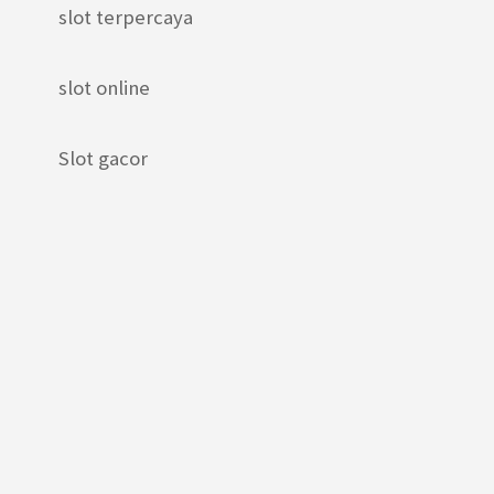
slot terpercaya
slot online
Slot gacor