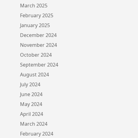
March 2025
February 2025
January 2025
December 2024
November 2024
October 2024
September 2024
August 2024
July 2024
June 2024
May 2024
April 2024
March 2024
February 2024