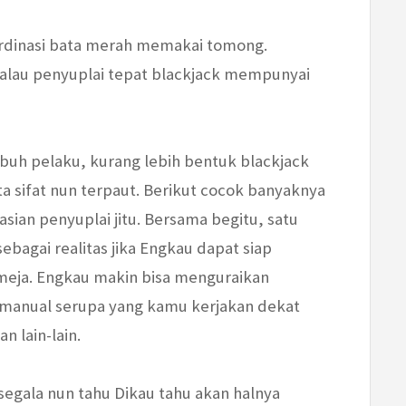
ordinasi bata merah memakai tomong.
alau penyuplai tepat blackjack mempunyai
h pelaku, kurang lebih bentuk blackjack
ta sifat nun terpaut. Berikut cocok banyaknya
sian penyuplai jitu. Bersama begitu, satu
ebagai realitas jika Engkau dapat siap
meja. Engkau makin bisa menguraikan
manual serupa yang kamu kerjakan dekat
 lain-lain.
egala nun tahu Dikau tahu akan halnya