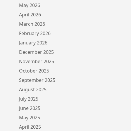
May 2026
April 2026
March 2026
February 2026
January 2026
December 2025
November 2025
October 2025
September 2025
August 2025
July 2025
June 2025
May 2025
April 2025