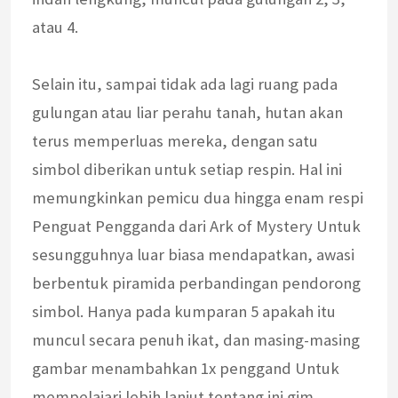
atau 4.
Selain itu, sampai tidak ada lagi ruang pada
gulungan atau liar perahu tanah, hutan akan
terus memperluas mereka, dengan satu
simbol diberikan untuk setiap respin. Hal ini
memungkinkan pemicu dua hingga enam respi
Penguat Pengganda dari Ark of Mystery Untuk
sesungguhnya luar biasa mendapatkan, awasi
berbentuk piramida perbandingan pendorong
simbol. Hanya pada kumparan 5 apakah itu
muncul secara penuh ikat, dan masing-masing
gambar menambahkan 1x penggand Untuk
mempelajari lebih lanjut tentang ini gim,