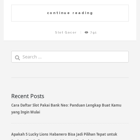
continue reading
Slot Gacor
791
Search
for:
Recent Posts
Cara Daftar Slot Pakai Bank Neo: Panduan Lengkap Buat Kamu
yang Ingin Mulai
Apakah 5 Lucky Lions Habanero Bisa Jadi Pilihan Tepat untuk