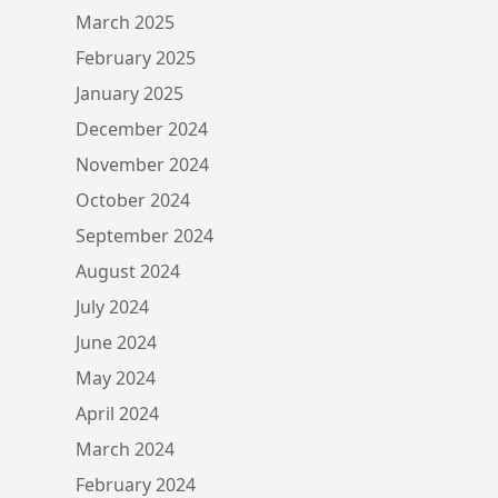
March 2025
February 2025
January 2025
December 2024
November 2024
October 2024
September 2024
August 2024
July 2024
June 2024
May 2024
April 2024
March 2024
February 2024