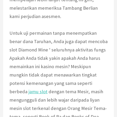
melestarikan memeriksa Tambang Berlian
kami perjudian asesmen.
Untuk uji permainan tanpa menempatkan
benar dana Taruhan, Anda juga dapat mencoba
slot Diamond Mine ‘ seluruhnya aktivitas fungs
Apakah Anda tidak yakin apakah Anda harus
memainkan ini kasino mesin? Meskipun
mungkin tidak dapat menawarkan tingkat
potensi kemenangan yang sama seperti
berbeda
jamu slot
dengan tema Mesir, masih
mengungguli dan lebih wajar daripada liyan
mesin slot terkenal dengan Orang Mesir Tema-
tema, seperti Book of Ra dan Books of Dea