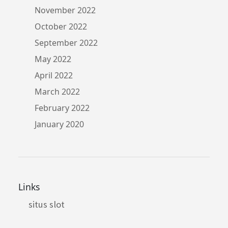
November 2022
October 2022
September 2022
May 2022
April 2022
March 2022
February 2022
January 2020
Links
situs slot