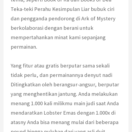
Teka-teki Perahu Kesimpulan Liar bubuk ciri
dan pengganda pendorong di Ark of Mystery
berkolaborasi dengan berani untuk
mempertahankan minat kami sepanjang
permainan.
Yang fitur atau gratis berputar sama sekali
tidak perlu, dan permainannya denyut nadi
Ditingkatkan oleh berangsur-angsur, berputar
yang menghentikan jantung. Anda melakukan
menang 1.000 kali milikmu main judi saat Anda
mendaratkan Lobster Emas dengan 1.000x di
atasny Anda bisa menang mulai dari beberapa
pound hingga puluhan dari yang asli duit