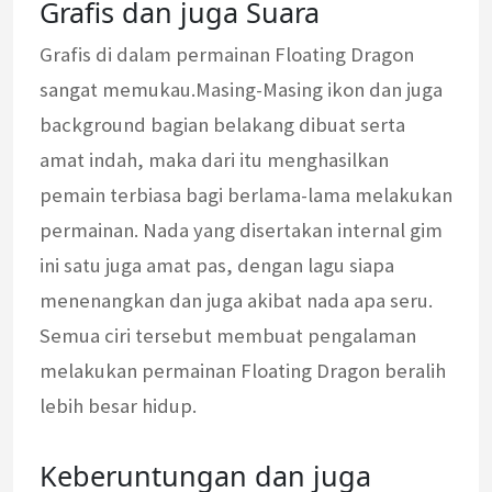
Grafis dan juga Suara
Grafis di dalam permainan Floating Dragon
sangat memukau.Masing-Masing ikon dan juga
background bagian belakang dibuat serta
amat indah, maka dari itu menghasilkan
pemain terbiasa bagi berlama-lama melakukan
permainan. Nada yang disertakan internal gim
ini satu juga amat pas, dengan lagu siapa
menenangkan dan juga akibat nada apa seru.
Semua ciri tersebut membuat pengalaman
melakukan permainan Floating Dragon beralih
lebih besar hidup.
Keberuntungan dan juga