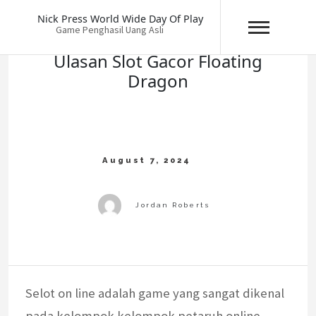
Skip
Nick Press World Wide Day Of Play
to
Game Penghasil Uang Asli
content
Ulasan Slot Gacor Floating
Dragon
Selot on line adalah game yang sangat dikenal
pada kelompok kelompok petaruh online.