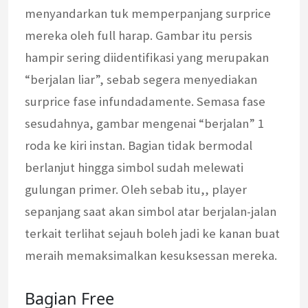
menyandarkan tuk memperpanjang surprice
mereka oleh full harap. Gambar itu persis
hampir sering diidentifikasi yang merupakan
“berjalan liar”, sebab segera menyediakan
surprice fase infundadamente. Semasa fase
sesudahnya, gambar mengenai “berjalan” 1
roda ke kiri instan. Bagian tidak bermodal
berlanjut hingga simbol sudah melewati
gulungan primer. Oleh sebab itu,, player
sepanjang saat akan simbol atar berjalan-jalan
terkait terlihat sejauh boleh jadi ke kanan buat
meraih memaksimalkan kesuksessan mereka.
Bagian Free