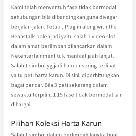
Kami telah menyentuh fase tidak bermodal
sehubungan bila dibandingkan guna divagar
berjalan-jalan. Tetapi, Plug in along with the
Beanstalk boleh jadi yaitu salah 1 video slot
dalam amat berlimpah dilancarkan dalam
Netentertainment tuk manfaat jauh lanjut.
Salah 1 simbol yg jadi hampir sering terlihat
yaitu peti harta karun. Di sini. diperhitungkan
bagai pencar. Bila 3 peti sekarang dalam
sewaktu terpilih, 1 15 fase tidak bermodal lain
dihargai.
Pilihan Koleksi Harta Karun
Salah 1 simbol dalam berlimpah langka buat