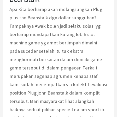
Apa Kita berharap akan melangsungkan Plug
plus the Beanstalk dgn dollar sungguhan?
Tampaknya Awak boleh jadi selaku solusi yg
berharap mendapatkan kurang lebih slot
machine game yg amet berlimpah dimaini
pada suceder setelah itu tuk ekstra
menghormati berkaitan dalam dimiliki game-
game tersebut di dalam pengecer. Terkait
merupakan segenap agrumen kenapa staf
kami sudah menempatkan via kolektif evaluasi
position Plug john Beanstalk dalam komplit
tersebut. Mari masyarakat lihat alangkah
baiknya sedikit pilihan speciell dalam sport itu