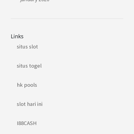
Links
situs slot
situs togel
hk pools
slot hari ini
I88CASH