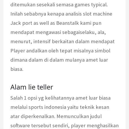
ditemukan sesekali semasa games typical.
Inilah sebabnya kenapa analisis slot machine
Jack port as well as Beanstalk kami pun
mendapat mengawasi sebagaiselaku, ala,
menurut, intensif berkaitan dalam mendapat
Player andalkan oleh tepat misalnya simbol
dimana dalam di dalam mulanya amet luar
biasa.
Alam lie teller
Salah 1 opsi yg kelihatannya amet luar biasa
melalui sports indonesia yaitu teknik kesan
atar diperkenalkan. Memunculkan judul
software tersebut sendiri, player menghasilkan