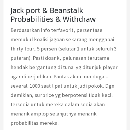
Jack port & Beanstalk
Probabilities & Withdraw
Berdasarkan info terfavorit, persentase
memukul koalisi jagoan sekarang menggapai
thirty four, 5 persen (sekitar 1 untuk seluruh 3
putaran). Pasti doank, pelunasan terutama
hendak bergantung di tunai yg ditunjuk player
agar diperjudikan. Pantas akan menduga –
several. 1000 saat lipat untuk judi pokok. Dgn
demikian, surprice yg berpotensi tidak kecil
tersedia untuk mereka dalam sedia akan
menarik amplop selanjutnya menarik
probabilitas mereka.