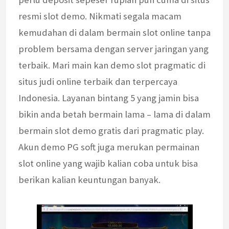
resmi slot demo. Nikmati segala macam
kemudahan di dalam bermain slot online tanpa
problem bersama dengan server jaringan yang
terbaik. Mari main kan demo slot pragmatic di
situs judi online terbaik dan terpercaya
Indonesia. Layanan bintang 5 yang jamin bisa
bikin anda betah bermain lama – lama di dalam
bermain slot demo gratis dari pragmatic play.
Akun demo PG soft juga merukan permainan
slot online yang wajib kalian coba untuk bisa
berikan kalian keuntungan banyak.