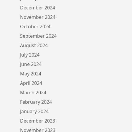
December 2024
November 2024
October 2024
September 2024
August 2024
July 2024
June 2024
May 2024
April 2024
March 2024
February 2024
January 2024
December 2023
November 2023