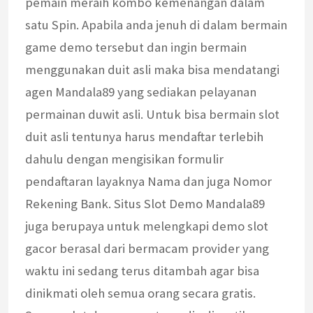
pemain meraih kombo kemenangan dalam
satu Spin. Apabila anda jenuh di dalam bermain
game demo tersebut dan ingin bermain
menggunakan duit asli maka bisa mendatangi
agen Mandala89 yang sediakan pelayanan
permainan duwit asli. Untuk bisa bermain slot
duit asli tentunya harus mendaftar terlebih
dahulu dengan mengisikan formulir
pendaftaran layaknya Nama dan juga Nomor
Rekening Bank. Situs Slot Demo Mandala89
juga berupaya untuk melengkapi demo slot
gacor berasal dari bermacam provider yang
waktu ini sedang terus ditambah agar bisa
dinikmati oleh semua orang secara gratis.