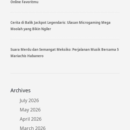
Online Favoritmu
Cerita di Balik Jackpot Legendaris: Ulasan Microgaming Mega
Moolah yang Bikin Ngiler
Suara Merdu dan Semangat Meksiko: Perjalanan Musik Bersama 5
Mariachis Habanero
Archives
July 2026
May 2026
April 2026
March 2026