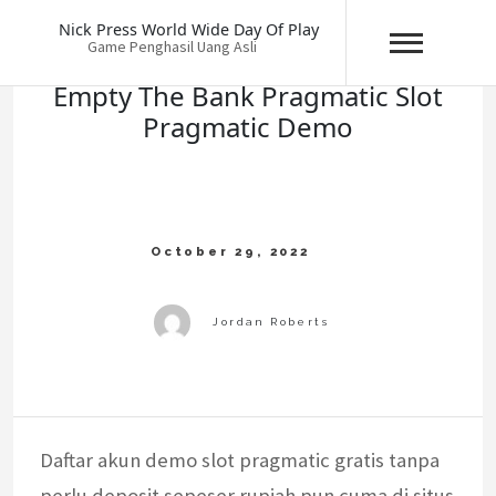
Skip
Nick Press World Wide Day Of Play
to
Game Penghasil Uang Asli
content
Empty The Bank Pragmatic Slot
Pragmatic Demo
Daftar akun demo slot pragmatic gratis tanpa
perlu deposit sepeser rupiah pun cuma di situs