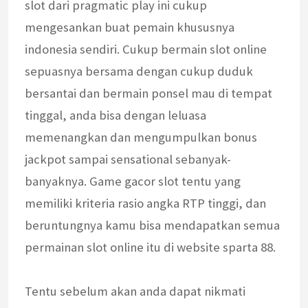
slot dari pragmatic play ini cukup
mengesankan buat pemain khususnya
indonesia sendiri. Cukup bermain slot online
sepuasnya bersama dengan cukup duduk
bersantai dan bermain ponsel mau di tempat
tinggal, anda bisa dengan leluasa
memenangkan dan mengumpulkan bonus
jackpot sampai sensational sebanyak-
banyaknya. Game gacor slot tentu yang
memiliki kriteria rasio angka RTP tinggi, dan
beruntungnya kamu bisa mendapatkan semua
permainan slot online itu di website sparta 88.
Tentu sebelum akan anda dapat nikmati