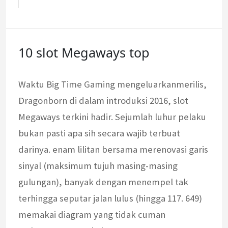
10 slot Megaways top
Waktu Big Time Gaming mengeluarkanmerilis,
Dragonborn di dalam introduksi 2016, slot
Megaways terkini hadir. Sejumlah luhur pelaku
bukan pasti apa sih secara wajib terbuat
darinya. enam lilitan bersama merenovasi garis
sinyal (maksimum tujuh masing-masing
gulungan), banyak dengan menempel tak
terhingga seputar jalan lulus (hingga 117. 649)
memakai diagram yang tidak cuman