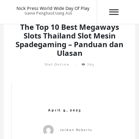
Skip
Nick Press World Wide Day Of Play
to
Game Penghasil Uang Asli
content
The Top 10 Best Megaways
Slots Thailand Slot Mesin
Spadegaming – Panduan dan
Ulasan
Slot Online
703