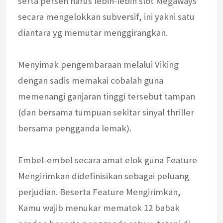
serta persen harus lebih-lebih slot Megaways
secara mengelokkan subversif, ini yakni satu
diantara yg memutar menggirangkan.
Menyimak pengembaraan melalui Viking
dengan sadis memakai cobalah guna
memenangi ganjaran tinggi tersebut tampan
(dan bersama tumpuan sekitar sinyal thriller
bersama pengganda lemak).
Embel-embel secara amat elok guna Feature
Mengirimkan didefinisikan sebagai peluang
perjudian. Beserta Feature Mengirimkan,
Kamu wajib menukar mematok 12 babak