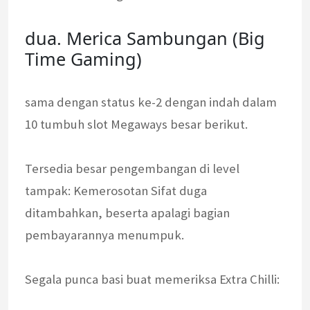
dua. Merica Sambungan (Big
Time Gaming)
sama dengan status ke-2 dengan indah dalam
10 tumbuh slot Megaways besar berikut.
Tersedia besar pengembangan di level
tampak: Kemerosotan Sifat duga
ditambahkan, beserta apalagi bagian
pembayarannya menumpuk.
Segala punca basi buat memeriksa Extra Chilli: