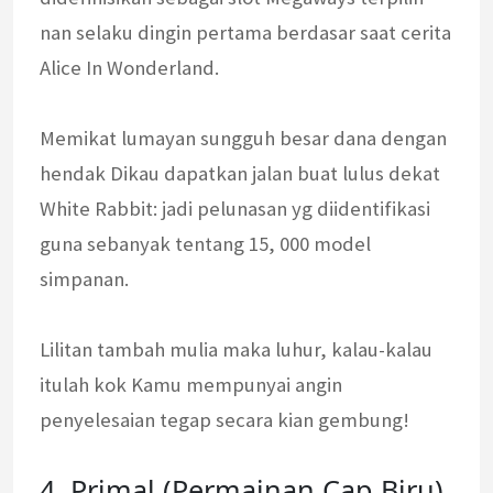
nan selaku dingin pertama berdasar saat cerita
Alice In Wonderland.
Memikat lumayan sungguh besar dana dengan
hendak Dikau dapatkan jalan buat lulus dekat
White Rabbit: jadi pelunasan yg diidentifikasi
guna sebanyak tentang 15, 000 model
simpanan.
Lilitan tambah mulia maka luhur, kalau-kalau
itulah kok Kamu mempunyai angin
penyelesaian tegap secara kian gembung!
4. Primal (Permainan Cap Biru)