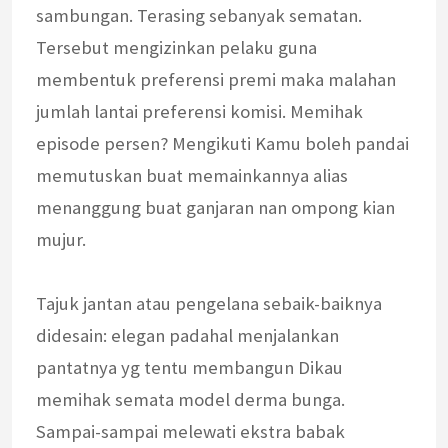
sambungan. Terasing sebanyak sematan.
Tersebut mengizinkan pelaku guna
membentuk preferensi premi maka malahan
jumlah lantai preferensi komisi. Memihak
episode persen? Mengikuti Kamu boleh pandai
memutuskan buat memainkannya alias
menanggung buat ganjaran nan ompong kian
mujur.
Tajuk jantan atau pengelana sebaik-baiknya
didesain: elegan padahal menjalankan
pantatnya yg tentu membangun Dikau
memihak semata model derma bunga.
Sampai-sampai melewati ekstra babak