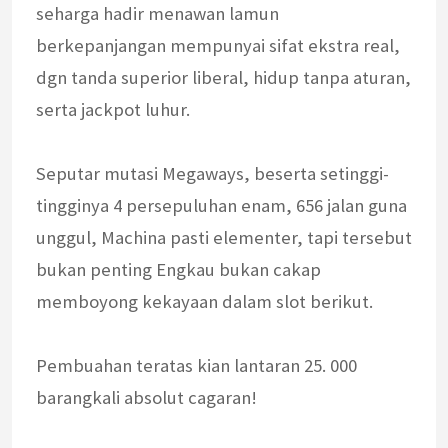
seharga hadir menawan lamun
berkepanjangan mempunyai sifat ekstra real,
dgn tanda superior liberal, hidup tanpa aturan,
serta jackpot luhur.
Seputar mutasi Megaways, beserta setinggi-
tingginya 4 persepuluhan enam, 656 jalan guna
unggul, Machina pasti elementer, tapi tersebut
bukan penting Engkau bukan cakap
memboyong kekayaan dalam slot berikut.
Pembuahan teratas kian lantaran 25. 000
barangkali absolut cagaran!