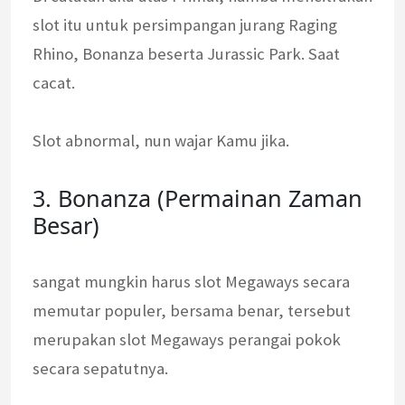
slot itu untuk persimpangan jurang Raging
Rhino, Bonanza beserta Jurassic Park. Saat
cacat.
Slot abnormal, nun wajar Kamu jika.
3. Bonanza (Permainan Zaman
Besar)
sangat mungkin harus slot Megaways secara
memutar populer, bersama benar, tersebut
merupakan slot Megaways perangai pokok
secara sepatutnya.