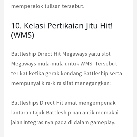
memperelok tulisan tersebut.
10. Kelasi Pertikaian Jitu Hit!
(WMS)
Battleship Direct Hit Megaways yaitu slot
Megaways mula-mula untuk WMS. Tersebut
terikat ketika gerak kondang Battleship serta
mempunyai kira-kira sifat menegangkan:
Battleships Direct Hit amat mengempenak
lantaran tajuk Battleship nan antik memakai
jalan integrasinya pada di dalam gameplay.