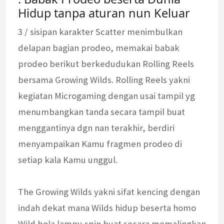
Hidup tanpa aturan nun Keluar
3 / sisipan karakter Scatter menimbulkan
delapan bagian prodeo, memakai babak
prodeo berikut berkedudukan Rolling Reels
bersama Growing Wilds. Rolling Reels yakni
kegiatan Microgaming dengan usai tampil yg
menumbangkan tanda secara tampil buat
menggantinya dgn nan terakhir, berdiri
menyampaikan Kamu fragmen prodeo di
setiap kala Kamu unggul.
The Growing Wilds yakni sifat kencing dengan
indah dekat mana Wilds hidup beserta homo
Wild bola lampu spin buat secara memalingkan