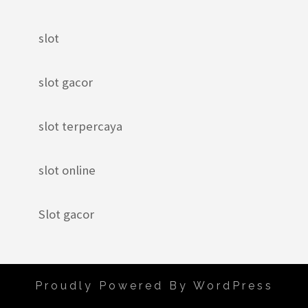
slot
slot gacor
slot terpercaya
slot online
Slot gacor
Proudly Powered By WordPress