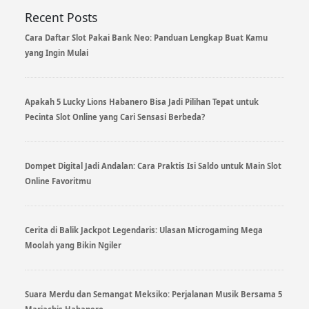
Recent Posts
Cara Daftar Slot Pakai Bank Neo: Panduan Lengkap Buat Kamu
yang Ingin Mulai
Apakah 5 Lucky Lions Habanero Bisa Jadi Pilihan Tepat untuk
Pecinta Slot Online yang Cari Sensasi Berbeda?
Dompet Digital Jadi Andalan: Cara Praktis Isi Saldo untuk Main Slot
Online Favoritmu
Cerita di Balik Jackpot Legendaris: Ulasan Microgaming Mega
Moolah yang Bikin Ngiler
Suara Merdu dan Semangat Meksiko: Perjalanan Musik Bersama 5