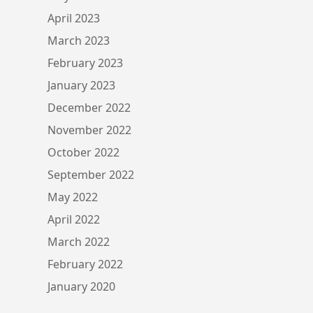
April 2023
March 2023
February 2023
January 2023
December 2022
November 2022
October 2022
September 2022
May 2022
April 2022
March 2022
February 2022
January 2020