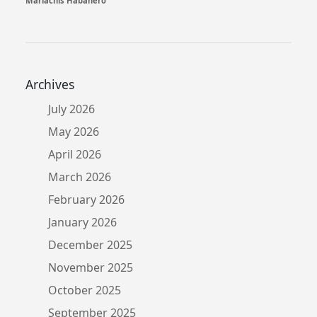
Mariachis Habanero
Archives
July 2026
May 2026
April 2026
March 2026
February 2026
January 2026
December 2025
November 2025
October 2025
September 2025