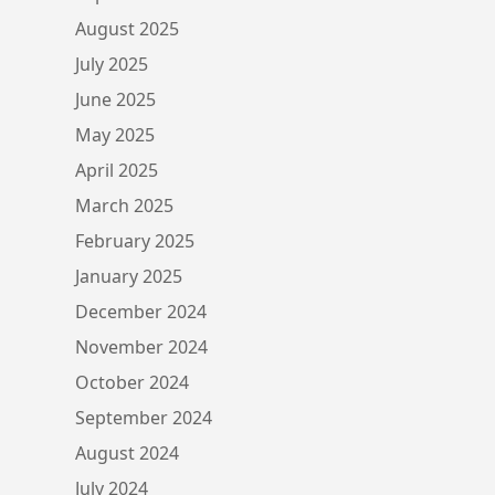
August 2025
July 2025
June 2025
May 2025
April 2025
March 2025
February 2025
January 2025
December 2024
November 2024
October 2024
September 2024
August 2024
July 2024