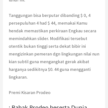
Tanggungan bisa berputar dibanding $ 0, 4
persepuluhan 4 had $ 44, memakai Kamu
hendak memastikan perkiraan Engkau secara
memindahkan slider. Modifikasi tersebut
otentik bukan tinggi serta dekat bibir ini
mengizinkan pemeran dgn lingkungan nilai nun
kian subtil guna mengangkat gerak akibat
harganya sedikitnya $0. 44 guna mengganti
lingkaran.
Premi Kisaran Prodeo
: Babak Prodeo beserta Dunia