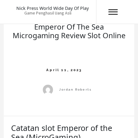
Skip
Nick Press World Wide Day Of Play
to
Game Penghasil Uang Asli
content
Emperor Of The Sea
Microgaming Review Slot Online
Catatan slot Emperor of the
Sea (MicroGaming)