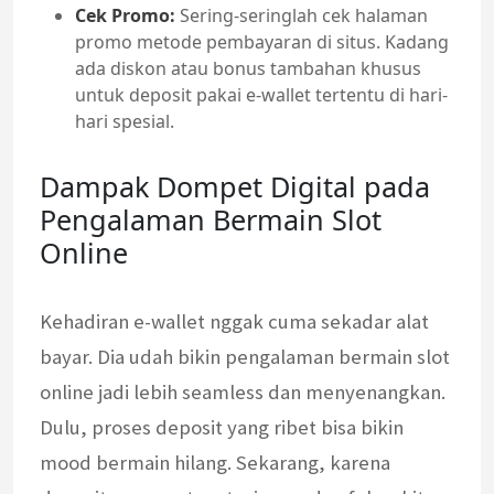
Cek Promo:
Sering-seringlah cek halaman
promo metode pembayaran di situs. Kadang
ada diskon atau bonus tambahan khusus
untuk deposit pakai e-wallet tertentu di hari-
hari spesial.
Dampak Dompet Digital pada
Pengalaman Bermain Slot
Online
Kehadiran e-wallet nggak cuma sekadar alat
bayar. Dia udah bikin pengalaman bermain slot
online jadi lebih seamless dan menyenangkan.
Dulu, proses deposit yang ribet bisa bikin
mood bermain hilang. Sekarang, karena