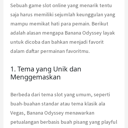
Sebuah game slot online yang menarik tentu
saja harus memiliki sejumlah keunggulan yang
mampu memikat hati para pemain. Berikut
adalah alasan mengapa Banana Odyssey layak
untuk dicoba dan bahkan menjadi favorit
dalam daftar permainan favoritmu.
1. Tema yang Unik dan
Menggemaskan
Berbeda dari tema slot yang umum, seperti
buah-buahan standar atau tema klasik ala
Vegas, Banana Odyssey menawarkan
petualangan berbasis buah pisang yang playful