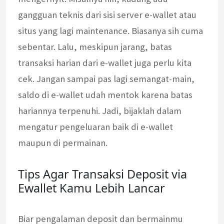
gangguan teknis dari sisi server e-wallet atau
situs yang lagi maintenance. Biasanya sih cuma
sebentar. Lalu, meskipun jarang, batas
transaksi harian dari e-wallet juga perlu kita
cek. Jangan sampai pas lagi semangat-main,
saldo di e-wallet udah mentok karena batas
hariannya terpenuhi. Jadi, bijaklah dalam
mengatur pengeluaran baik di e-wallet
maupun di permainan.
Tips Agar Transaksi Deposit via
Ewallet Kamu Lebih Lancar
Biar pengalaman deposit dan bermainmu