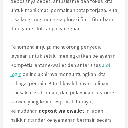
depositnya cepet, antusiasme dan fokus kita
untuk menikmati permainan tetap terjaga. Kita
bisa langsung mengeksplorasi fitur-fitur baru
dari game slot tanpa gangguan.
Fenomena ini juga mendorong penyedia
layanan untuk selalu meningkatkan pelayanan.
Kompetisi antar e-wallet dan antar situs
slot
login
online akhirnya menguntungkan kita
sebagai pemain. Kita dikasih banyak pilihan,
transaksi lebih aman, dan pelayanan customer
service yang lebih responsif. Intinya,
kemudahan
deposit via ewallet
ini udah
naikkin standar kenyamanan bermain secara