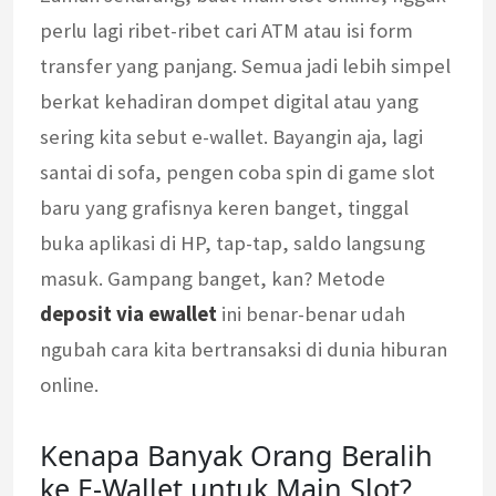
perlu lagi ribet-ribet cari ATM atau isi form
transfer yang panjang. Semua jadi lebih simpel
berkat kehadiran dompet digital atau yang
sering kita sebut e-wallet. Bayangin aja, lagi
santai di sofa, pengen coba spin di game slot
baru yang grafisnya keren banget, tinggal
buka aplikasi di HP, tap-tap, saldo langsung
masuk. Gampang banget, kan? Metode
deposit via ewallet
ini benar-benar udah
ngubah cara kita bertransaksi di dunia hiburan
online.
Kenapa Banyak Orang Beralih
ke E-Wallet untuk Main Slot?