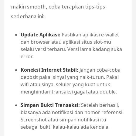
makin smooth, coba terapkan tips-tips
sederhana ini:
Update Aplikasi:
Pastikan aplikasi e-wallet
dan browser atau aplikasi situs slot-mu
selalu versi terbaru. Versi lama kadang suka
error.
Koneksi Internet Stabil:
Jangan coba-coba
deposit pakai sinyal yang naik-turun. Pakai
wifi atau sinyal seluler yang kuat untuk
menghindari transaksi gagal atau double.
Simpan Bukti Transaksi:
Setelah berhasil,
biasanya ada notifikasi dan nomor referensi.
Screenshot atau simpan notifikasi itu
sebagai bukti kalau-kalau ada kendala.