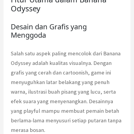
Odyssey
Desain dan Grafis yang
Menggoda
Salah satu aspek paling mencolok dari Banana
Odyssey adalah kualitas visualnya. Dengan
grafis yang cerah dan cartoonish, game ini
menyuguhkan latar belakang yang penuh
warna, ilustrasi buah pisang yang lucu, serta
efek suara yang menyenangkan. Desainnya
yang playful mampu membuat pemain betah
berlama-lama menyusuri setiap putaran tanpa
merasa bosan.