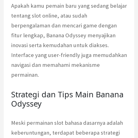
Apakah kamu pemain baru yang sedang belajar
tentang slot online, atau sudah
berpengalaman dan mencari game dengan
fitur lengkap, Banana Odyssey menyajikan
inovasi serta kemudahan untuk diakses.
Interface yang user-friendly juga memudahkan
navigasi dan memahami mekanisme
permainan.
Strategi dan Tips Main Banana
Odyssey
Meski permainan slot bahasa dasarnya adalah
keberuntungan, terdapat beberapa strategi