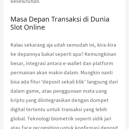
keseluruhan.
Masa Depan Transaksi di Dunia
Slot Online
Kalau sekarang aja udah semudah ini, kira-kira
ke depannya bakal seperti apa? Kemungkinan
besar, integrasi antara e-wallet dan platform
permainan akan makin dalam. Mungkin nanti
bisa ada fitur ‘deposit sekali klik’ langsung dari
dalam game, atau penggunaan mata uang
kripto yang diintegrasikan dengan dompet
digital tertentu untuk transaksi yang lebih
global. Teknologi biometrik seperti sidik jari
atau face recognition untuk konfirmasi deposit