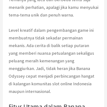
menarik perhatian, apalagi jika kamu menyukai
tema-tema unik dan penuh warna.
Level kreatif dalam pengembangan game ini
membuatnya tidak sekadar permainan
mekanis. Ada cerita di balik setiap putaran
yang memberi nuansa petualangan sekaligus
peluang meraih kemenangan yang
menggiurkan. Jadi, tidak heran jika Banana
Odyssey cepat menjadi perbincangan hangat
di kalangan komunitas slot online Indonesia
maupun internasional.
Fitur Utama dalam Banana