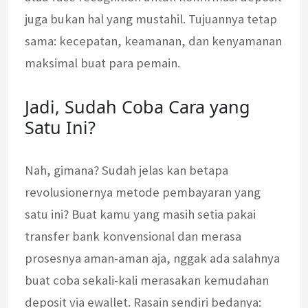
juga bukan hal yang mustahil. Tujuannya tetap
sama: kecepatan, keamanan, dan kenyamanan
maksimal buat para pemain.
Jadi, Sudah Coba Cara yang
Satu Ini?
Nah, gimana? Sudah jelas kan betapa
revolusionernya metode pembayaran yang
satu ini? Buat kamu yang masih setia pakai
transfer bank konvensional dan merasa
prosesnya aman-aman aja, nggak ada salahnya
buat coba sekali-kali merasakan kemudahan
deposit via ewallet. Rasain sendiri bedanya: