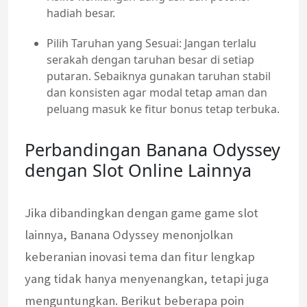
hadiah besar.
Pilih Taruhan yang Sesuai: Jangan terlalu
serakah dengan taruhan besar di setiap
putaran. Sebaiknya gunakan taruhan stabil
dan konsisten agar modal tetap aman dan
peluang masuk ke fitur bonus tetap terbuka.
Perbandingan Banana Odyssey
dengan Slot Online Lainnya
Jika dibandingkan dengan game game slot
lainnya, Banana Odyssey menonjolkan
keberanian inovasi tema dan fitur lengkap
yang tidak hanya menyenangkan, tetapi juga
menguntungkan. Berikut beberapa poin