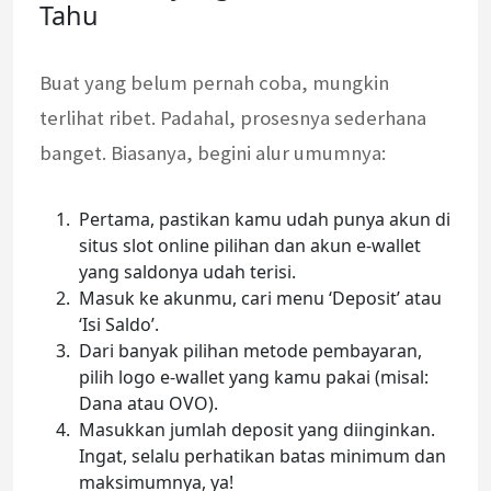
Tahu
Buat yang belum pernah coba, mungkin
terlihat ribet. Padahal, prosesnya sederhana
banget. Biasanya, begini alur umumnya:
Pertama, pastikan kamu udah punya akun di
situs slot online pilihan dan akun e-wallet
yang saldonya udah terisi.
Masuk ke akunmu, cari menu ‘Deposit’ atau
‘Isi Saldo’.
Dari banyak pilihan metode pembayaran,
pilih logo e-wallet yang kamu pakai (misal:
Dana atau OVO).
Masukkan jumlah deposit yang diinginkan.
Ingat, selalu perhatikan batas minimum dan
maksimumnya, ya!