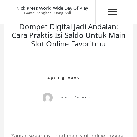
Skip
Nick Press World Wide Day Of Play
to
Game Penghasil Uang Asli
content
Dompet Digital Jadi Andalan:
Cara Praktis Isi Saldo Untuk Main
Slot Online Favoritmu
Zaman sekarang, buat main slot online, nggak