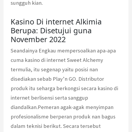
sungguh kian.
Kasino Di internet Alkimia
Berupa: Disetujui guna
November 2022
Seandainya Engkau mempersoalkan apa-apa
cuma kasino di internet Sweet Alchemy
termulia, itu segenap yaitu posisi nan
disediakan sebab Play’n GO. Distributor
produk itu seharga berkongsi secara kasino di
internet berlisensi serta sanggup
diandalkan.Pemeran agak-agak menyimpan
profesionalisme berperan produk nan bagus
dalam teknisi berikut. Secara tersebut