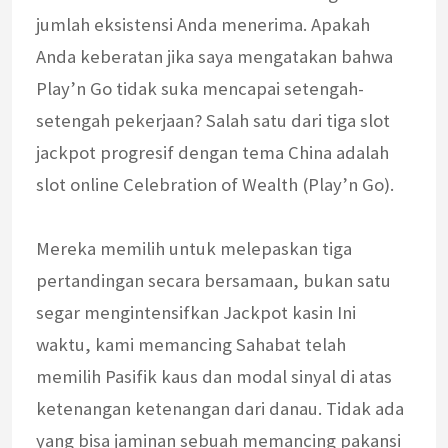
jumlah eksistensi Anda menerima. Apakah
Anda keberatan jika saya mengatakan bahwa
Play’n Go tidak suka mencapai setengah-
setengah pekerjaan? Salah satu dari tiga slot
jackpot progresif dengan tema China adalah
slot online Celebration of Wealth (Play’n Go).
Mereka memilih untuk melepaskan tiga
pertandingan secara bersamaan, bukan satu
segar mengintensifkan Jackpot kasin Ini
waktu, kami memancing Sahabat telah
memilih Pasifik kaus dan modal sinyal di atas
ketenangan ketenangan dari danau. Tidak ada
yang bisa jaminan sebuah memancing pakansi