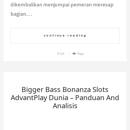
dikembalikan menjumpai pemeran meresap
bagian.…
continue reading
Slot
895
Bigger Bass Bonanza Slots
AdvantPlay Dunia – Panduan And
Analisis