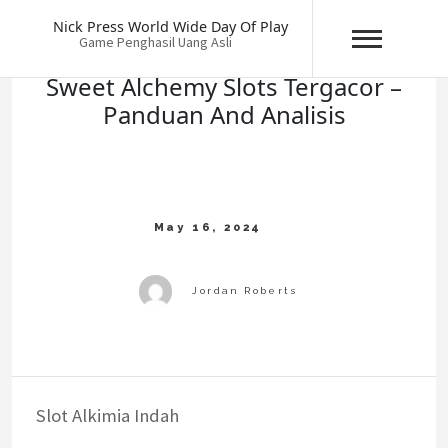
Skip
Nick Press World Wide Day Of Play
to
Game Penghasil Uang Asli
content
Sweet Alchemy Slots Tergacor –
Panduan And Analisis
Slot Alkimia Indah