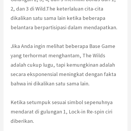
2, dan 3 di Wild.The keterlaluan cita-cita
dikalikan satu sama lain ketika beberapa
belantara berpartisipasi dalam mendapatkan.
Jika Anda ingin melihat beberapa Base Game
yang terhormat menghantam, The Wilds
adalah cukup lugu, tapi kemungkinan adalah
secara eksponensial meningkat dengan fakta
bahwa ini dikalikan satu sama lain.
Ketika setumpuk sesuai simbol sepenuhnya
mendarat di gulungan 1, Lock-in Re-spin ciri
diberikan.