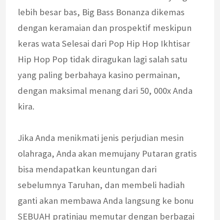
lebih besar bas, Big Bass Bonanza dikemas
dengan keramaian dan prospektif meskipun
keras wata Selesai dari Pop Hip Hop Ikhtisar
Hip Hop Pop tidak diragukan lagi salah satu
yang paling berbahaya kasino permainan,
dengan maksimal menang dari 50, 000x Anda
kira.
Jika Anda menikmati jenis perjudian mesin
olahraga, Anda akan memujany Putaran gratis
bisa mendapatkan keuntungan dari
sebelumnya Taruhan, dan membeli hadiah
ganti akan membawa Anda langsung ke bonu
SEBUAH pratinjau memutar dengan berbagai