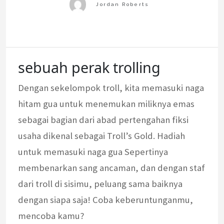
sebuah perak trolling
Dengan sekelompok troll, kita memasuki naga
hitam gua untuk menemukan miliknya emas
sebagai bagian dari abad pertengahan fiksi
usaha dikenal sebagai Troll’s Gold. Hadiah
untuk memasuki naga gua Sepertinya
membenarkan sang ancaman, dan dengan staf
dari troll di sisimu, peluang sama baiknya
dengan siapa saja! Coba keberuntunganmu,
mencoba kamu?