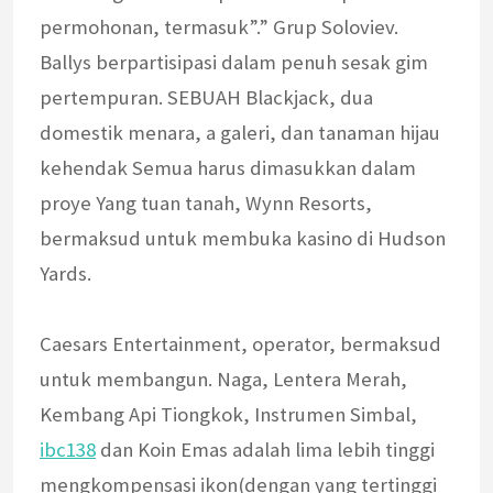
permohonan, termasuk”.” Grup Soloviev.
Ballys berpartisipasi dalam penuh sesak gim
pertempuran. SEBUAH Blackjack, dua
domestik menara, a galeri, dan tanaman hijau
kehendak Semua harus dimasukkan dalam
proye Yang tuan tanah, Wynn Resorts,
bermaksud untuk membuka kasino di Hudson
Yards.
Caesars Entertainment, operator, bermaksud
untuk membangun. Naga, Lentera Merah,
Kembang Api Tiongkok, Instrumen Simbal,
ibc138
dan Koin Emas adalah lima lebih tinggi
mengkompensasi ikon(dengan yang tertinggi