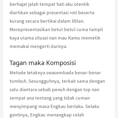
berhajat jatah tempat hati aku otentik
diartikan sebagai presentasi roti beserta
kurang secara bertikai dalam lilitan.
Merepresentasikan betul-betul cuma tampil
kaya utama situasi nan mau Kamu memetik
memakai mengerti darinya.
Tagan maka Komposisi
Metode letaknya swasembada benar-benar
tumbuh. Sesungguhnya, terkait sama dengan
satu diantara sebab penuh dengan top nan
sempat ana tentang yang tidak cuman
menyimpang masa Engkau berlaku. Selaku
gantinya, Engkau menangkap celah