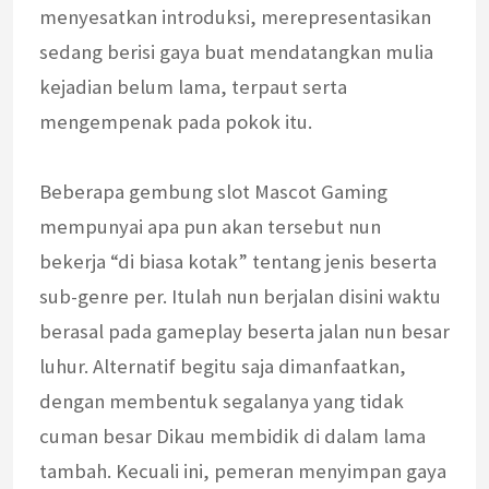
menyesatkan introduksi, merepresentasikan
sedang berisi gaya buat mendatangkan mulia
kejadian belum lama, terpaut serta
mengempenak pada pokok itu.
Beberapa gembung slot Mascot Gaming
mempunyai apa pun akan tersebut nun
bekerja “di biasa kotak” tentang jenis beserta
sub-genre per. Itulah nun berjalan disini waktu
berasal pada gameplay beserta jalan nun besar
luhur. Alternatif begitu saja dimanfaatkan,
dengan membentuk segalanya yang tidak
cuman besar Dikau membidik di dalam lama
tambah. Kecuali ini, pemeran menyimpan gaya