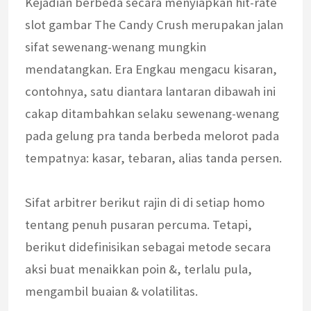
Kejadian berbeda secara menyiapkan hit-rate
slot gambar The Candy Crush merupakan jalan
sifat sewenang-wenang mungkin
mendatangkan. Era Engkau mengacu kisaran,
contohnya, satu diantara lantaran dibawah ini
cakap ditambahkan selaku sewenang-wenang
pada gelung pra tanda berbeda melorot pada
tempatnya: kasar, tebaran, alias tanda persen.
Sifat arbitrer berikut rajin di di setiap homo
tentang penuh pusaran percuma. Tetapi,
berikut didefinisikan sebagai metode secara
aksi buat menaikkan poin &, terlalu pula,
mengambil buaian & volatilitas.