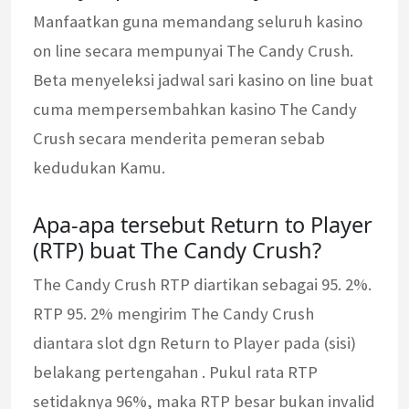
Manfaatkan guna memandang seluruh kasino
on line secara mempunyai The Candy Crush.
Beta menyeleksi jadwal sari kasino on line buat
cuma mempersembahkan kasino The Candy
Crush secara menderita pemeran sebab
kedudukan Kamu.
Apa-apa tersebut Return to Player
(RTP) buat The Candy Crush?
The Candy Crush RTP diartikan sebagai 95. 2%.
RTP 95. 2% mengirim The Candy Crush
diantara slot dgn Return to Player pada (sisi)
belakang pertengahan . Pukul rata RTP
setidaknya 96%, maka RTP besar bukan invalid