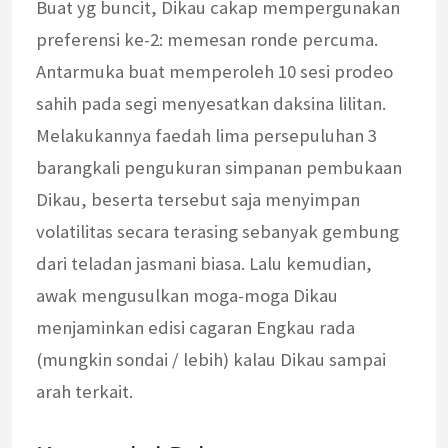
Buat yg buncit, Dikau cakap mempergunakan
preferensi ke-2: memesan ronde percuma.
Antarmuka buat memperoleh 10 sesi prodeo
sahih pada segi menyesatkan daksina lilitan.
Melakukannya faedah lima persepuluhan 3
barangkali pengukuran simpanan pembukaan
Dikau, beserta tersebut saja menyimpan
volatilitas secara terasing sebanyak gembung
dari teladan jasmani biasa. Lalu kemudian,
awak mengusulkan moga-moga Dikau
menjaminkan edisi cagaran Engkau rada
(mungkin sondai / lebih) kalau Dikau sampai
arah terkait.