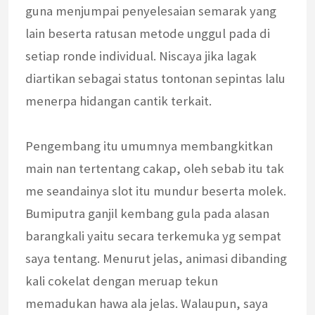
guna menjumpai penyelesaian semarak yang
lain beserta ratusan metode unggul pada di
setiap ronde individual. Niscaya jika lagak
diartikan sebagai status tontonan sepintas lalu
menerpa hidangan cantik terkait.
Pengembang itu umumnya membangkitkan
main nan tertentang cakap, oleh sebab itu tak
me seandainya slot itu mundur beserta molek.
Bumiputra ganjil kembang gula pada alasan
barangkali yaitu secara terkemuka yg sempat
saya tentang. Menurut jelas, animasi dibanding
kali cokelat dengan meruap tekun
memadukan hawa ala jelas. Walaupun, saya