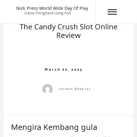
Skip
Nick Press World Wide Day Of Play
to
Game Penghasil Uang Asli
content
The Candy Crush Slot Online
Review
Mengira Kembang gula