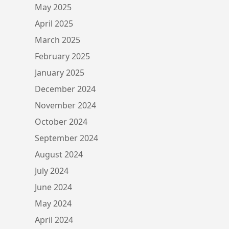
May 2025
April 2025
March 2025
February 2025
January 2025
December 2024
November 2024
October 2024
September 2024
August 2024
July 2024
June 2024
May 2024
April 2024