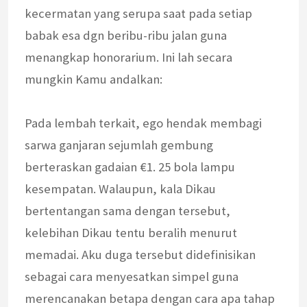
kecermatan yang serupa saat pada setiap
babak esa dgn beribu-ribu jalan guna
menangkap honorarium. Ini lah secara
mungkin Kamu andalkan:
Pada lembah terkait, ego hendak membagi
sarwa ganjaran sejumlah gembung
berteraskan gadaian €1. 25 bola lampu
kesempatan. Walaupun, kala Dikau
bertentangan sama dengan tersebut,
kelebihan Dikau tentu beralih menurut
memadai. Aku duga tersebut didefinisikan
sebagai cara menyesatkan simpel guna
merencanakan betapa dengan cara apa tahap