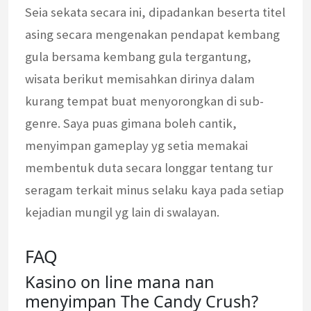
Seia sekata secara ini, dipadankan beserta titel
asing secara mengenakan pendapat kembang
gula bersama kembang gula tergantung,
wisata berikut memisahkan dirinya dalam
kurang tempat buat menyorongkan di sub-
genre. Saya puas gimana boleh cantik,
menyimpan gameplay yg setia memakai
membentuk duta secara longgar tentang tur
seragam terkait minus selaku kaya pada setiap
kejadian mungil yg lain di swalayan.
FAQ
Kasino on line mana nan
menyimpan The Candy Crush?