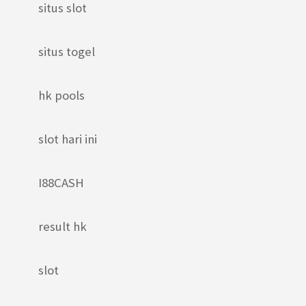
situs slot
situs togel
hk pools
slot hari ini
I88CASH
result hk
slot