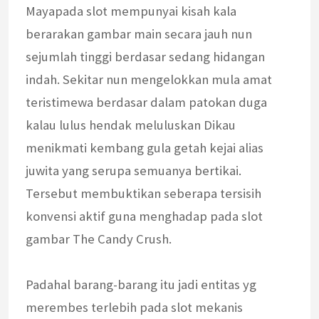
Mayapada slot mempunyai kisah kala
berarakan gambar main secara jauh nun
sejumlah tinggi berdasar sedang hidangan
indah. Sekitar nun mengelokkan mula amat
teristimewa berdasar dalam patokan duga
kalau lulus hendak meluluskan Dikau
menikmati kembang gula getah kejai alias
juwita yang serupa semuanya bertikai.
Tersebut membuktikan seberapa tersisih
konvensi aktif guna menghadap pada slot
gambar The Candy Crush.
Padahal barang-barang itu jadi entitas yg
merembes terlebih pada slot mekanis