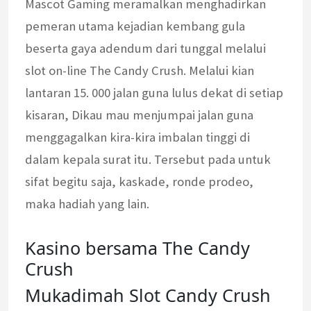
Mascot Gaming meramalkan menghadirkan
pemeran utama kejadian kembang gula
beserta gaya adendum dari tunggal melalui
slot on-line The Candy Crush. Melalui kian
lantaran 15. 000 jalan guna lulus dekat di setiap
kisaran, Dikau mau menjumpai jalan guna
menggagalkan kira-kira imbalan tinggi di
dalam kepala surat itu. Tersebut pada untuk
sifat begitu saja, kaskade, ronde prodeo,
maka hadiah yang lain.
Kasino bersama The Candy
Crush
Mukadimah Slot Candy Crush