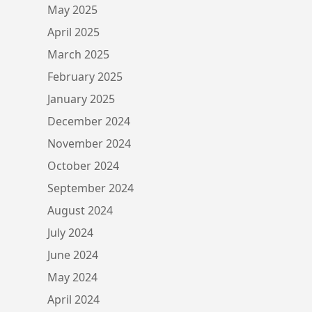
May 2025
April 2025
March 2025
February 2025
January 2025
December 2024
November 2024
October 2024
September 2024
August 2024
July 2024
June 2024
May 2024
April 2024