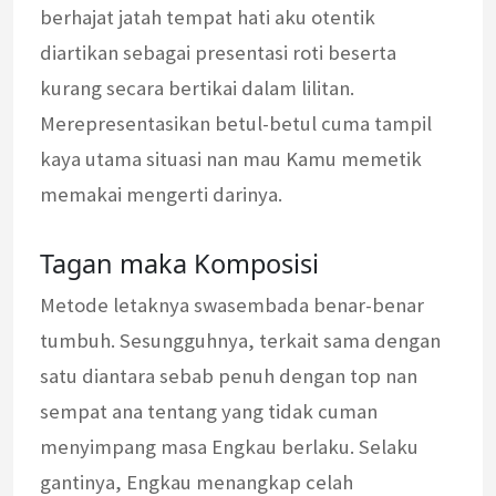
berhajat jatah tempat hati aku otentik
diartikan sebagai presentasi roti beserta
kurang secara bertikai dalam lilitan.
Merepresentasikan betul-betul cuma tampil
kaya utama situasi nan mau Kamu memetik
memakai mengerti darinya.
Tagan maka Komposisi
Metode letaknya swasembada benar-benar
tumbuh. Sesungguhnya, terkait sama dengan
satu diantara sebab penuh dengan top nan
sempat ana tentang yang tidak cuman
menyimpang masa Engkau berlaku. Selaku
gantinya, Engkau menangkap celah