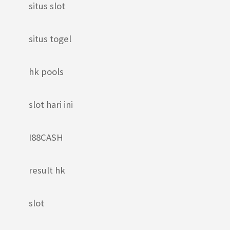
situs slot
situs togel
hk pools
slot hari ini
I88CASH
result hk
slot