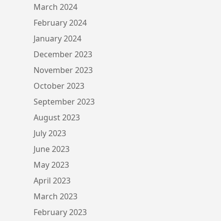
March 2024
February 2024
January 2024
December 2023
November 2023
October 2023
September 2023
August 2023
July 2023
June 2023
May 2023
April 2023
March 2023
February 2023