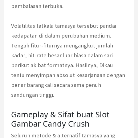
pembalasan terbuka.
Volatilitas tatkala tamasya tersebut pandai
kedapatan di dalam perubahan medium.
Tengah fitur-fiturnya mengangkut jumlah
kadar, hit-rate besar luar biasa dalam sari
berikut akibat formatnya. Hasilnya, Dikau
tentu menyimpan absolut kesarjanaan dengan
benar barangkali secara sama penuh
sandungan tinggi.
Gameplay & Sifat buat Slot
Gambar Candy Crush
Seluruh metode & alternatif tamasya yang