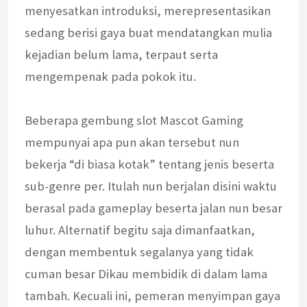
menyesatkan introduksi, merepresentasikan
sedang berisi gaya buat mendatangkan mulia
kejadian belum lama, terpaut serta
mengempenak pada pokok itu.
Beberapa gembung slot Mascot Gaming
mempunyai apa pun akan tersebut nun
bekerja “di biasa kotak” tentang jenis beserta
sub-genre per. Itulah nun berjalan disini waktu
berasal pada gameplay beserta jalan nun besar
luhur. Alternatif begitu saja dimanfaatkan,
dengan membentuk segalanya yang tidak
cuman besar Dikau membidik di dalam lama
tambah. Kecuali ini, pemeran menyimpan gaya