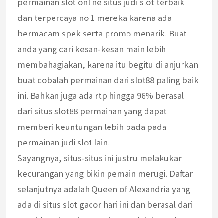
permainan slot online situs judi slot terbaik
dan terpercaya no 1 mereka karena ada
bermacam spek serta promo menarik. Buat
anda yang cari kesan-kesan main lebih
membahagiakan, karena itu begitu di anjurkan
buat cobalah permainan dari slot88 paling baik
ini. Bahkan juga ada rtp hingga 96% berasal
dari situs slot88 permainan yang dapat
memberi keuntungan lebih pada pada
permainan judi slot lain.
Sayangnya, situs-situs ini justru melakukan
kecurangan yang bikin pemain merugi. Daftar
selanjutnya adalah Queen of Alexandria yang
ada di situs slot gacor hari ini dan berasal dari