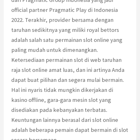
official partner Pragmatic Play di Indonesia
2022. Terakhir, provider bersama dengan
taruhan sedikitnya yang miliki royal bettors
adalah salah satu permainan slot online yang
paling mudah untuk dimenangkan.
Ketersediaan permainan slot di web taruhan
raja slot online amat luas, dan ini artinya Anda
dapat buat pilihan dan segera mulai bermain.
Hal ini nyaris tidak mungkin dikerjakan di
kasino offline, gara-gara mesin slot yang
disediakan pada kebanyakan terbatas.
Keuntungan lainnya berasal dari slot online
adalah beberapa pemain dapat bermain di slot
secara bersamaan.