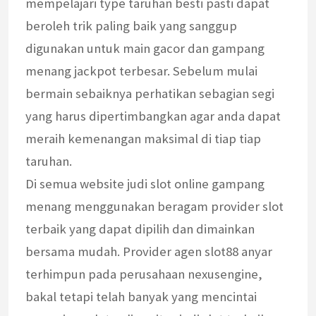
mempelajari type taruhan besti pasti dapat
beroleh trik paling baik yang sanggup
digunakan untuk main gacor dan gampang
menang jackpot terbesar. Sebelum mulai
bermain sebaiknya perhatikan sebagian segi
yang harus dipertimbangkan agar anda dapat
meraih kemenangan maksimal di tiap tiap
taruhan.
Di semua website judi slot online gampang
menang menggunakan beragam provider slot
terbaik yang dapat dipilih dan dimainkan
bersama mudah. Provider agen slot88 anyar
terhimpun pada perusahaan nexusengine,
bakal tetapi telah banyak yang mencintai