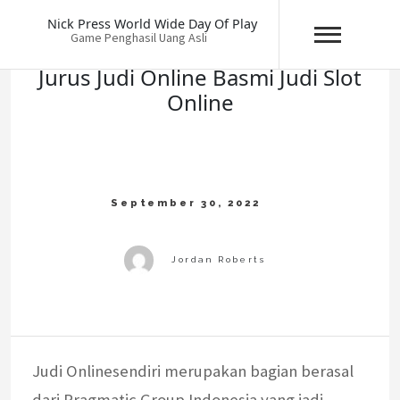
Skip
Nick Press World Wide Day Of Play
to
Game Penghasil Uang Asli
content
Jurus Judi Online Basmi Judi Slot
Online
Judi Onlinesendiri merupakan bagian berasal
dari Pragmatic Group Indonesia yang jadi