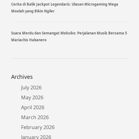
Cerita di Balik Jackpot Legendaris: Ulasan Microgaming Mega
Moolah yang Bikin Ngiler
Suara Merdu dan Semangat Meksiko: Perjalanan Musik Bersama 5
Mariachis Habanero
Archives
July 2026
May 2026
April 2026
March 2026
February 2026
January 2026